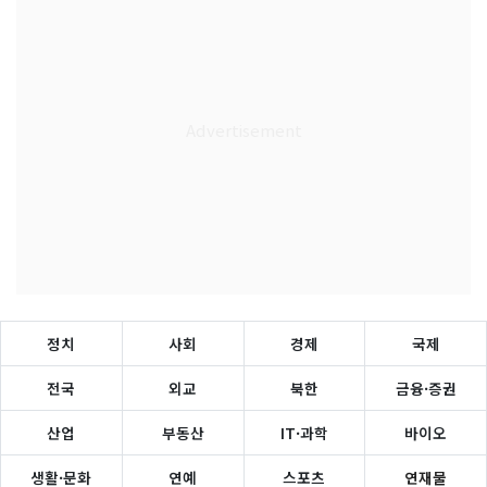
정치
사회
경제
국제
전국
외교
북한
금융·증권
산업
부동산
IT·과학
바이오
생활·문화
연예
스포츠
연재물