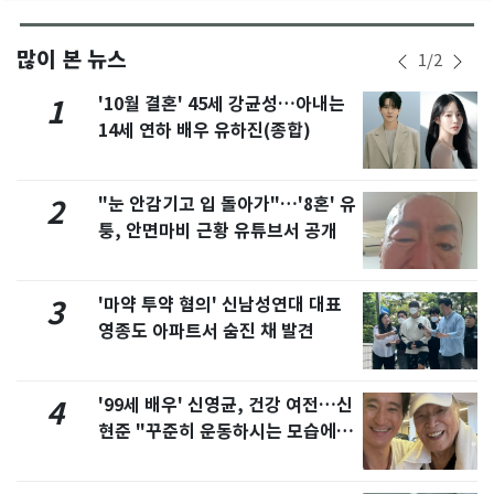
많이 본 뉴스
1
/
2
'10월 결혼' 45세 강균성…아내는
1
14세 연하 배우 유하진(종합)
"눈 안감기고 입 돌아가"…'8혼' 유
2
퉁, 안면마비 근황 유튜브서 공개
'마약 투약 혐의' 신남성연대 대표
3
영종도 아파트서 숨진 채 발견
'99세 배우' 신영균, 건강 여전…신
4
현준 "꾸준히 운동하시는 모습에 큰
자극"