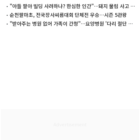
공방' 격화
"아들 팔아 빌딩 사려하냐? 한심한 인간"…돼지 물림 사고 가
족에 막말
순천팔마초, 전국장사씨름대회 단체전 우승…시즌 5관왕
"받아주는 병원 없어 가족이 간청"…요양병원 '다리 절단 사
건' 전말