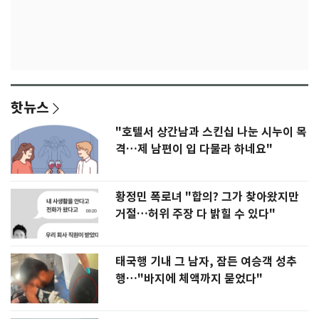
핫뉴스
"호텔서 상간남과 스킨십 나눈 시누이 목
격…제 남편이 입 다물라 하네요"
황정민 폭로녀 "합의? 그가 찾아왔지만
거절…허위 주장 다 밝힐 수 있다"
태국행 기내 그 남자, 잠든 여승객 성추
행…"바지에 체액까지 묻었다"