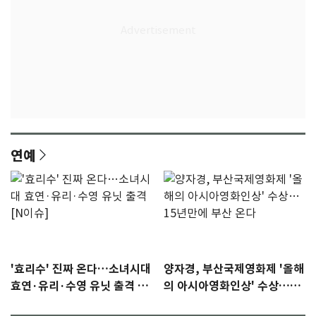
연예
'효리수' 진짜 온다…소녀시대
양자경, 부산국제영화제 '올해
효연·유리·수영 유닛 출격 [N
의 아시아영화인상' 수상…15
이슈]
년만에 부산 온다