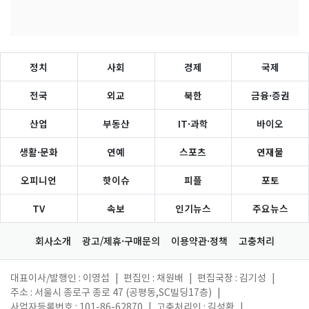
정치
사회
경제
국제
전국
외교
북한
금융·증권
산업
부동산
IT·과학
바이오
생활·문화
연예
스포츠
연재물
오피니언
핫이슈
피플
포토
TV
속보
인기뉴스
주요뉴스
회사소개
광고/제휴·구매문의
이용약관·정책
고충처리
대표이사/발행인 : 이영섭
|
편집인 : 채원배
|
편집국장 : 김기성
|
주소 : 서울시 종로구 종로 47 (공평동,SC빌딩17층)
|
사업자등록번호 : 101-86-62870
|
고충처리인 : 김성환
|