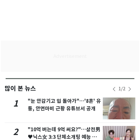
많이 본 뉴스
1
/
2
"눈 안감기고 입 돌아가"…'8혼' 유
1
퉁, 안면마비 근황 유튜브서 공개
"10억 버는데 9억 써요?"…삼전男
2
♥닉스女 3:3 단체소개팅 예능 화