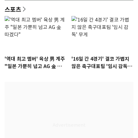
스포츠
'역대 최고 멤버' 육상 男 계주
'16일 간 4경기' 결코 가볍지
"일본 가뿐히 넘고 AG 金 따겠
않은 축구대표팀 '임시 감독'
다"
무게