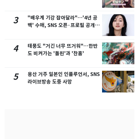
제
"배우계 기강 잡아달라"…'4년 공
3
백' 수애, SNS 오픈·프로필 공개
화제
태풍도 "거긴 너무 뜨거워"…한반
4
도 비켜가는 '돌핀'과 '찬홈'
용산 거주 일본인 인플루언서, SNS
5
라이브방송 도중 사망