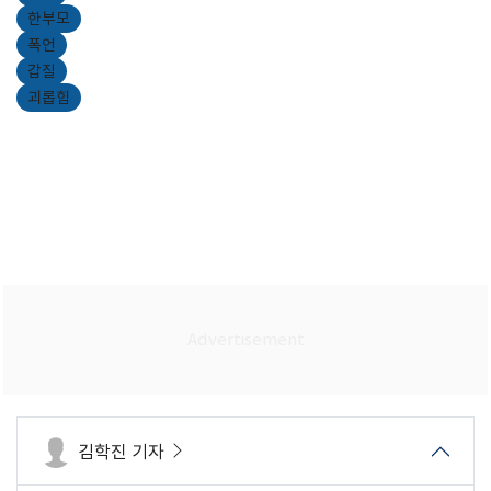
한부모
폭언
갑질
괴롭힘
김학진 기자