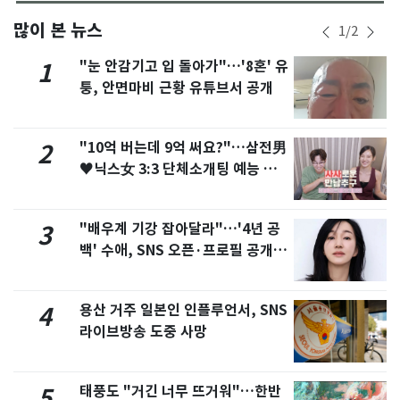
많이 본 뉴스
1
/
2
"눈 안감기고 입 돌아가"…'8혼' 유
1
퉁, 안면마비 근황 유튜브서 공개
"10억 버는데 9억 써요?"…삼전男
2
♥닉스女 3:3 단체소개팅 예능 화
제
"배우계 기강 잡아달라"…'4년 공
3
백' 수애, SNS 오픈·프로필 공개
화제
용산 거주 일본인 인플루언서, SNS
4
라이브방송 도중 사망
태풍도 "거긴 너무 뜨거워"…한반
5