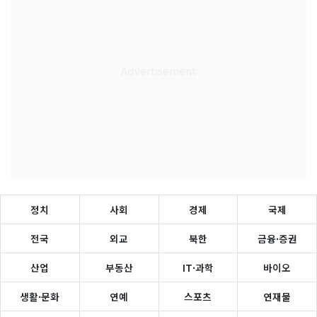
정치
사회
경제
국제
전국
외교
북한
금융·증권
산업
부동산
IT·과학
바이오
생활·문화
연예
스포츠
연재물