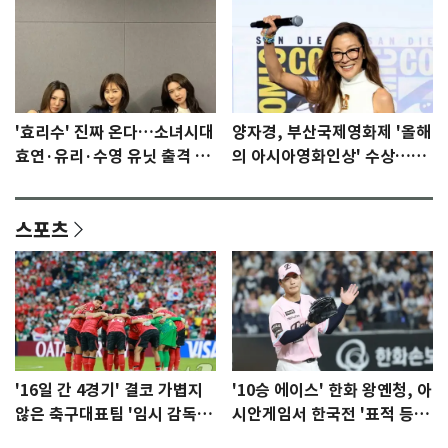
'효리수' 진짜 온다…소녀시대
양자경, 부산국제영화제 '올해
효연·유리·수영 유닛 출격 [N
의 아시아영화인상' 수상…15
이슈]
년만에 부산 온다
스포츠
'16일 간 4경기' 결코 가볍지
'10승 에이스' 한화 왕옌청, 아
않은 축구대표팀 '임시 감독'
시안게임서 한국전 '표적 등
무게
판' 가능성