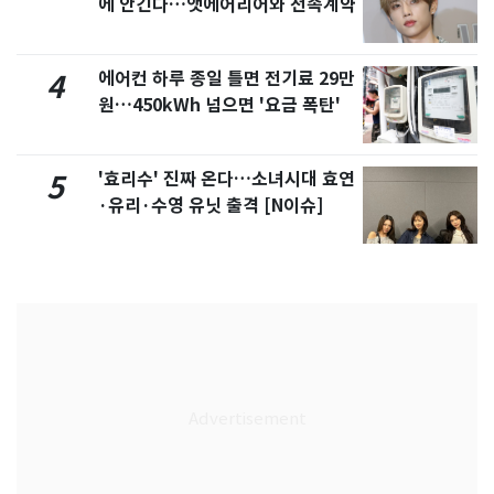
에 안긴다…앳에어리어와 전속계약
에어컨 하루 종일 틀면 전기료 29만
4
원…450kWh 넘으면 '요금 폭탄'
'효리수' 진짜 온다…소녀시대 효연
5
·유리·수영 유닛 출격 [N이슈]