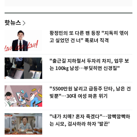
핫뉴스
황정민의 또 다른 팬 등장 "지독히 엮이
고 싶었던 건 너" 폭로녀 직격
"출근길 지하철서 두자리 차지, 업무 보
는 100㎏ 남성…부딪히면 신경질"
"5500만원 날리고 급등주 단타, 남은 건
빚뿐"…30대 여성 파혼 위기
"내가 치매? 혼자 죽겠다"…깜빡깜빡하
는 시모, 검사하라 하자 '발끈'