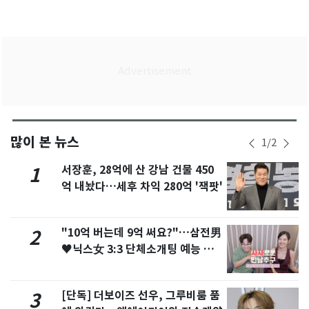
많이 본 뉴스
1
/
2
서장훈, 28억에 산 강남 건물 450
1
억 내놨다…세후 차익 280억 '잭팟'
"10억 버는데 9억 써요?"…삼전男
2
♥닉스女 3:3 단체소개팅 예능 화
제
[단독] 더보이즈 선우, 그루비룸 품
3