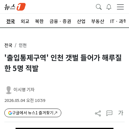
제
전국
외교
북한
금융ㆍ증권
산업
부동산
ITㆍ과학
전국
인천
'출입통제구역' 인천 갯벌 들어가 해루질
한 5명 적발
이시명 기자
2026.05.04 오전 10:59
가
구글에서 뉴스1 즐겨찾기