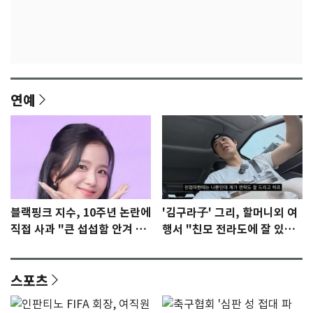
연예
블랙핑크 지수, 10주년 논란에
'김구라子' 그리, 할머니외 여
직접 사과 "큰 섭섭함 안겨 미
행서 "친모 전라도에 잘 있
안"
어"…유튜브서 언급
스포츠