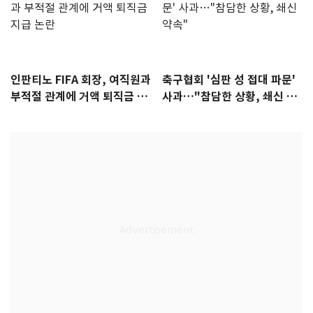
인판티노 FIFA 회장, 여직원과
축구협회 '심판 성 접대 파문'
부적절 관계에 거액 퇴직금 지
사과…"참담한 상황, 쇄신 약
급 논란
속"