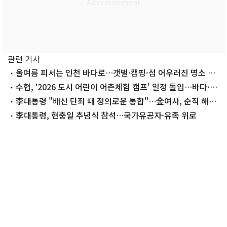
관련 기사
올여름 피서는 인천 바다로…갯벌·캠핑·섬 어우러진 명소 즐
비
수협, '2026 도시 어린이 어촌체험 캠프' 일정 돌입…바다·어
촌 가치 체험
李대통령 "배신 단죄 때 정의로운 통합"…金여사, 순직 해경
에 눈물(종합)
李대통령, 현충일 추념식 참석…국가유공자·유족 위로