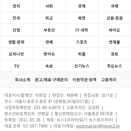
정치
사회
경제
국제
전국
외교
북한
금융·증권
산업
부동산
IT·과학
바이오
생활·문화
연예
스포츠
연재물
오피니언
핫이슈
피플
포토
TV
속보
인기뉴스
주요뉴스
회사소개
광고/제휴·구매문의
이용약관·정책
고충처리
대표이사/발행인 : 이영섭
|
편집인 : 채원배
|
편집국장 : 김기성
|
주소 : 서울시 종로구 종로 47 (공평동,SC빌딩17층)
|
사업자등록번호 : 101-86-62870
|
고충처리인 : 김성환
|
청소년보호책임자 : 안병길
|
통신판매업신고 : 서울종로 0676호
|
등록일 : 2011. 05. 26
|
제호 : 뉴스1코리아(읽기: 뉴스원코리아)
|
대표 전화 : 02-397-7000
|
대표 이메일 :
webmaster@news1.kr