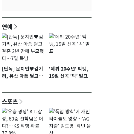
연예
[단독] 문지인♥김기
'데뷔 20주년' 빅뱅,
리, 유산 아픔 딛고 결
19일 신곡 '빅' 발표
혼 2년 만에 부모됐
다…7일 득남
스포츠