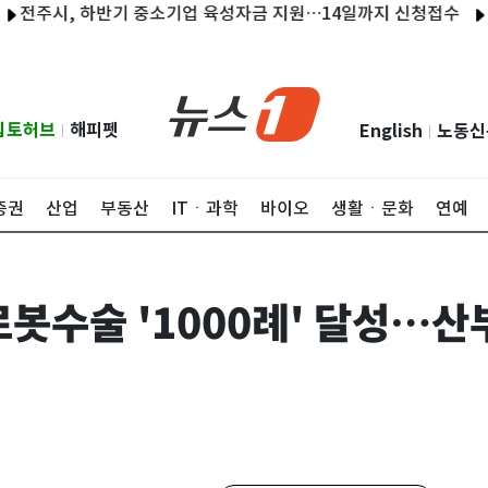
시, 하반기 중소기업 육성자금 지원…14일까지 신청접수
어린이집
립토허브
해피펫
English
노동신
|
|
증권
산업
부동산
ITㆍ과학
바이오
생활ㆍ문화
연예
로봇수술 '1000례' 달성…산