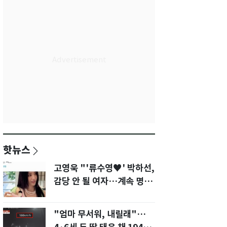
핫뉴스
고영욱 "'류수영♥' 박하선,
감당 안 될 여자…계속 명품
사 나를 것"
"엄마 무서워, 내릴래"…