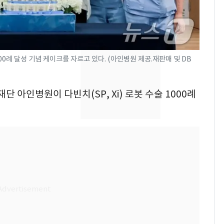
회춘실험 억만장자, '여
7
친 생리혈' 냉동고 보
관…"자궁 내부 궁금
해"
례 달성 기념 케이크를 자르고 있다. (아인병원 제공.재판매 및 DB
[단독] 경찰, '김부장'
8
제작사 회장 수사…자본
시장법 위반 의혹
단 아인병원이 다빈치(SP, Xi) 로봇 수술 1000례
'스스로 투명하게 홍명
9
보 뽑았다더니'…2년 만
에 말 바꾼 이임생
말다툼 하던 40대 친모
10
살해한 10대, 강아지까
지 목졸라 죽였다