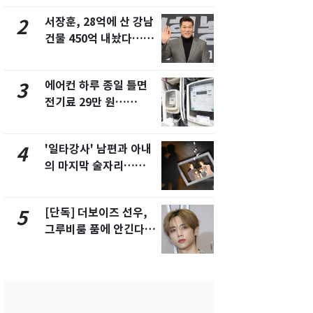
서 언급
서장훈, 28억에 산 강남
회춘실험 억만
2
7
건물 450억 내놨다…세
친 생리혈' 냉동고 보
후 차익 280억 '잭팟'
관…"자궁 
해"
에어컨 하루 종일 틀면
[단독] 경찰,
3
8
전기료 29만 원…
제작사 회장
450kWh 넘으면 '요금
시장법 위반
폭탄'
'일타강사' 남편과 아내
'스스로 투
4
9
의 마지막 술자리…비극
보 뽑았다더
으로 끝나버린 17년
에 말 바꾼 
[단독] 더보이즈 선우,
말다툼 하던 
5
10
그루비룸 품에 안긴다…
살해한 10대
앳에어리어와 전속계약
지 목졸라 