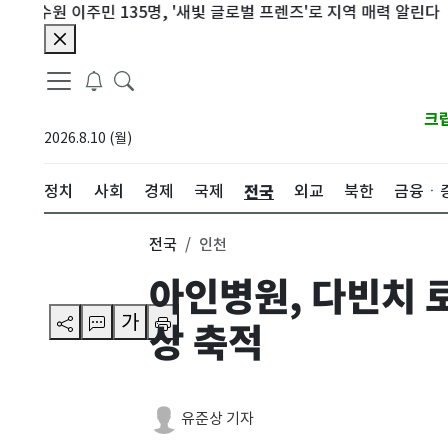
원 이주민 135명, '새빛 글로벌 프렌즈'로 지역 매력 알린다
전주
크
2026.8.10 (월)
전국
정치
사회
경제
국제
외교
북한
금융ㆍ
전국
인천
아인병원, 다빈치 
가
상 축적
유준상 기자