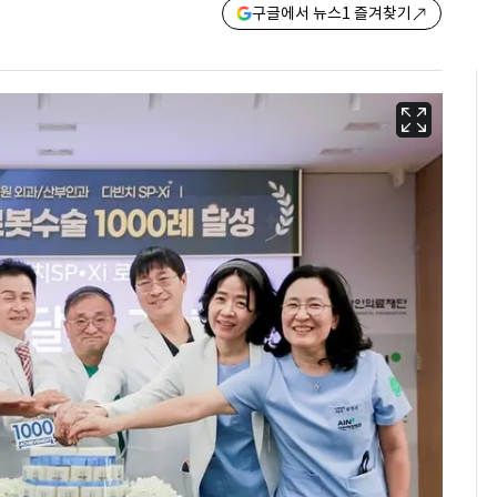
구글에서 뉴스1 즐겨찾기
'도경완♥' 장윤정, 앞
6
머리 자르고 어려졌다…
근황 공개 [N샷]