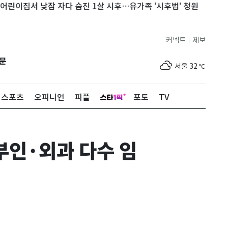
서 낮잠 자다 숨진 1살 시후…유가족 '시후법' 청원
천안 한 교회
커넥트
제보
|
제주
32
℃
문
서울
32
℃
부산
29
℃
스포츠
오피니언
피플
포토
TV
대구
31
℃
인천
34
℃
부인·외과 다수 임
광주
33
℃
대전
30
℃
울산
28
℃
강릉
24
℃
제주
32
℃