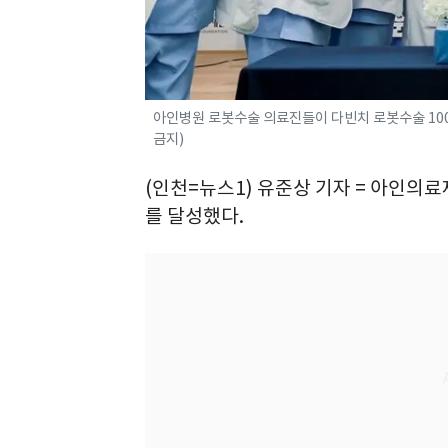
아인병원 로봇수술 의료진들이 다빈치 로봇수술 1000
금지)
(인천=뉴스1) 유준상 기자 = 아인의료재
를 달성했다.