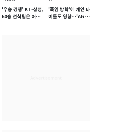
'우승 경쟁' KT-삼성,
'폭염 방학'에 개인 타
60승 선착팀은 어
이틀도 영향…'AG 차
디?…KS 직행 확률
출' 김도영·곽빈 울상
77.8%