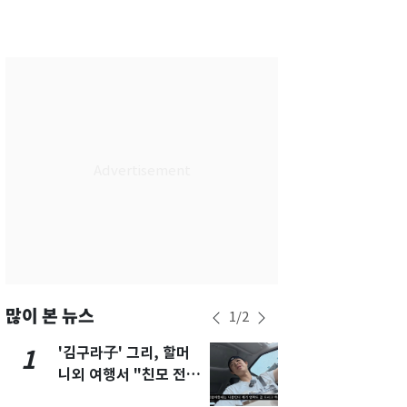
서울
32
℃
부산
29
℃
대구
31
℃
인천
34
℃
광주
33
℃
대전
30
℃
울산
28
℃
강릉
24
℃
제주
32
℃
많이 본 뉴스
1
/
2
'김구라子' 그리, 할머
'도경완♥' 
1
6
니외 여행서 "친모 전라
머리 자르고
도에 잘 있어"…유튜브
근황 공개 [