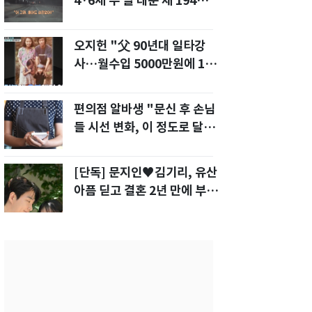
4·6세 두 딸 태운 채 194
㎞/h 살인 질주[영상]
오지헌 "父 90년대 일타강
사…월수입 5000만원에 100
평대 집" 금수저 고백
편의점 알바생 "문신 후 손님
들 시선 변화, 이 정도로 달라
질 줄 몰랐다"
[단독] 문지인♥김기리, 유산
아픔 딛고 결혼 2년 만에 부모
됐다…7일 득남