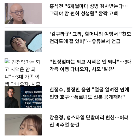
홍석천 "6개월마다 성병 검사받는다…
그래야 맘 편히 성생활" 깜짝 고백
'김구라子' 그리, 할머니외 여행서 "친모
전라도에 잘 있어"…유튜브서 언급
"친정엄마는 되고 시댁은 안 되냐"…3대
가족 여행 다녀오자, 시모 '발끈'
한정수, 황정민 응원 "얼굴 알려진 연예
인만 호구…폭로녀도 신분 공개해라"
장윤정, 뱅스타일 단발머리 변신…어려
진 비주얼 눈길