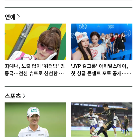
연예
최예나, 노출 없이 '워터밤' 퀸
'JYP 걸그룹' 아워벌스데이,
등극…전신 슈트로 신선한 충
첫 싱글 콘셉트 포토 공개…청
격 [N샷]
량·키치
스포츠