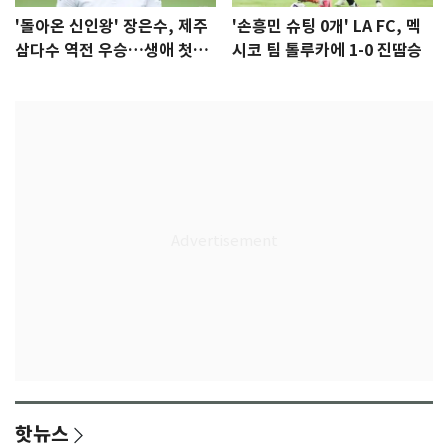
'돌아온 신인왕' 장은수, 제주
'손흥민 슈팅 0개' LA FC, 멕
삼다수 역전 우승…생애 첫승
시코 팀 톨루카에 1-0 진땀승
감격
핫뉴스