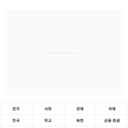
정치
사회
경제
국제
전국
외교
북한
금융·증권