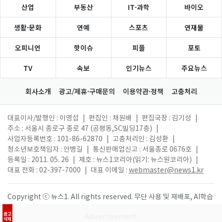
산업
부동산
IT·과학
바이오
생활·문화
연예
스포츠
연재물
오피니언
핫이슈
피플
포토
TV
속보
인기뉴스
주요뉴스
회사소개
광고/제휴·구매문의
이용약관·정책
고충처리
대표이사/발행인 : 이영섭
|
편집인 : 채원배
|
편집국장 : 김기성
|
주소 : 서울시 종로구 종로 47 (공평동,SC빌딩17층)
|
사업자등록번호 : 101-86-62870
|
고충처리인 : 김성환
|
청소년보호책임자 : 안병길
|
통신판매업신고 : 서울종로 0676호
|
등록일 : 2011. 05. 26
|
제호 : 뉴스1코리아(읽기: 뉴스원코리아)
|
대표 전화 : 02-397-7000
|
대표 이메일 :
webmaster@news1.kr
Copyright ⓒ 뉴스1. All rights reserved. 무단 사용 및 재배포, AI학습
활용 금지.
광고
삭제