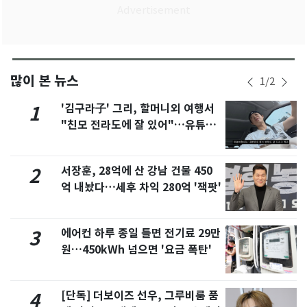
많이 본 뉴스
1
/
2
'김구라子' 그리, 할머니외 여행서
1
"친모 전라도에 잘 있어"…유튜브
서 언급
서장훈, 28억에 산 강남 건물 450
2
억 내놨다…세후 차익 280억 '잭팟'
에어컨 하루 종일 틀면 전기료 29만
3
원…450kWh 넘으면 '요금 폭탄'
[단독] 더보이즈 선우, 그루비룸 품
4