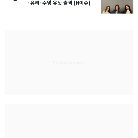
·유리·수영 유닛 출격 [N이슈]