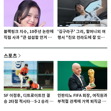
블랙핑크 지수, 10주년 논란에
'김구라子' 그리, 할머니외 여
직접 사과 "큰 섭섭함 안겨 미
행서 "친모 전라도에 잘 있
안"
어"…유튜브서 언급
스포츠
SF 이정후, 디트로이트전 결
인판티노 FIFA 회장, 여직원과
승 2타점 적시타…5-2 승리 견
부적절 관계에 거액 퇴직금 지
인
급 논란