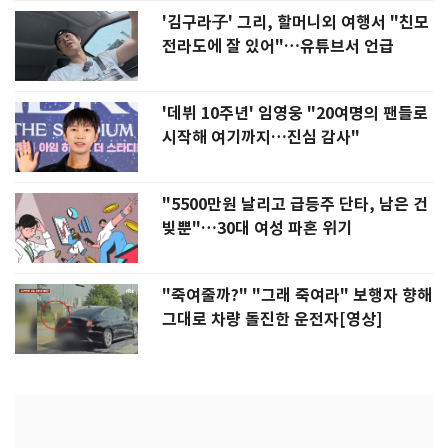
'김구라子' 그리, 할머니외 여행서 "친모
전라도에 잘 있어"…유튜브서 언급
'데뷔 10주년' 임영웅 "20여명의 팬들로
시작해 여기까지…진심 감사"
"5500만원 날리고 급등주 단타, 남은 건
빚뿐"…30대 여성 파혼 위기
"죽여줄까?" "그래 죽여라" 보행자 향해
그대로 차량 돌진한 운전자[영상]