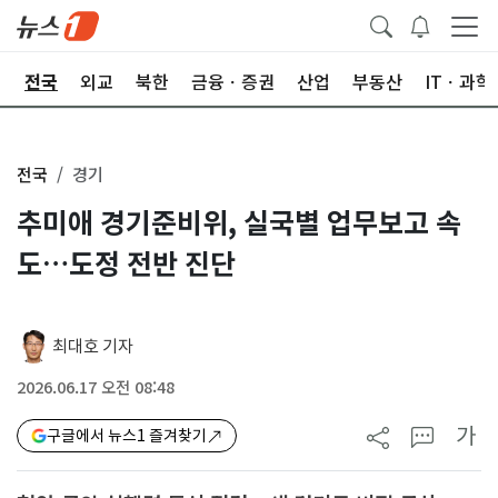
제
전국
외교
북한
금융ㆍ증권
산업
부동산
ITㆍ과학
전국
경기
추미애 경기준비위, 실국별 업무보고 속
도…도정 전반 진단
최대호 기자
2026.06.17 오전 08:48
가
구글에서 뉴스1 즐겨찾기