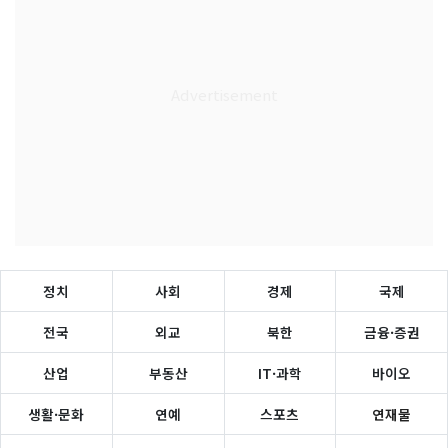
정치
사회
경제
국제
전국
외교
북한
금융·증권
산업
부동산
IT·과학
바이오
생활·문화
연예
스포츠
연재물