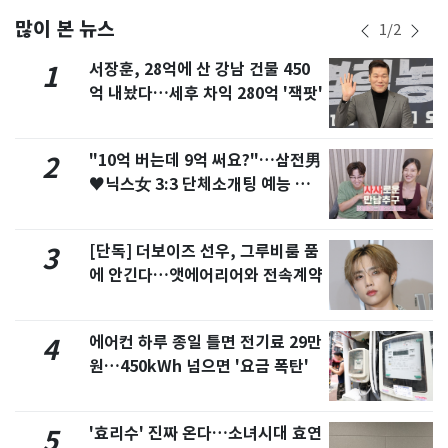
많이 본 뉴스
1
/
2
서장훈, 28억에 산 강남 건물 450
1
억 내놨다…세후 차익 280억 '잭팟'
"10억 버는데 9억 써요?"…삼전男
2
♥닉스女 3:3 단체소개팅 예능 화
제
[단독] 더보이즈 선우, 그루비룸 품
3
에 안긴다…앳에어리어와 전속계약
에어컨 하루 종일 틀면 전기료 29만
4
원…450kWh 넘으면 '요금 폭탄'
'효리수' 진짜 온다…소녀시대 효연
5