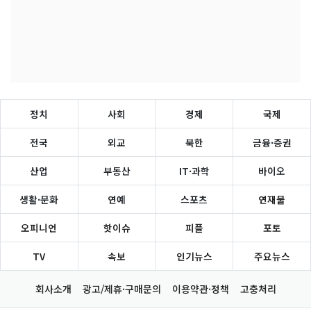
정치
사회
경제
국제
전국
외교
북한
금융·증권
산업
부동산
IT·과학
바이오
생활·문화
연예
스포츠
연재물
오피니언
핫이슈
피플
포토
TV
속보
인기뉴스
주요뉴스
회사소개
광고/제휴·구매문의
이용약관·정책
고충처리