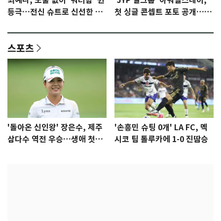
최예나, 노출 없이 '워터밤' 퀸
'JYP 걸그룹' 아워벌스데이,
등극…전신 슈트로 신선한 충
첫 싱글 콘셉트 포토 공개…청
격 [N샷]
량·키치
스포츠
'돌아온 신인왕' 장은수, 제주
'손흥민 슈팅 0개' LA FC, 멕
삼다수 역전 우승…생애 첫승
시코 팀 톨루카에 1-0 진땀승
감격