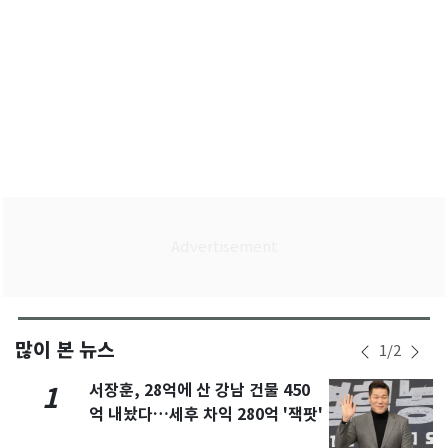
많이 본 뉴스
1
/
2
서장훈, 28억에 산 강남 건물 450
1
억 내놨다…세후 차익 280억 '잭팟'