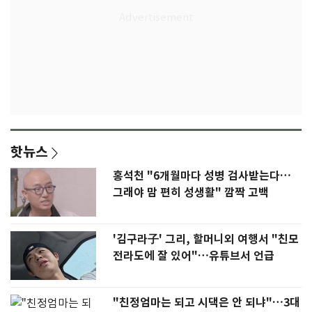
핫뉴스
홍석천 "6개월마다 성병 검사받는다…
그래야 맘 편히 성생활" 깜짝 고백
'김구라子' 그리, 할머니외 여행서 "친모
전라도에 잘 있어"…유튜브서 언급
"친정엄마는 되고 시댁은 안 되냐"…3대