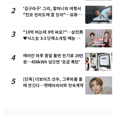
'김구라子' 그리, 할머니외 여행서
2
"친모 전라도에 잘 있어"…유튜브
서 언급
"10억 버는데 9억 써요?"…삼전男
3
♥닉스女 3:3 단체소개팅 예능 화
제
에어컨 하루 종일 틀면 전기료 29만
4
원…450kWh 넘으면 '요금 폭탄'
[단독] 더보이즈 선우, 그루비룸 품
5
에 안긴다…앳에어리어와 전속계약