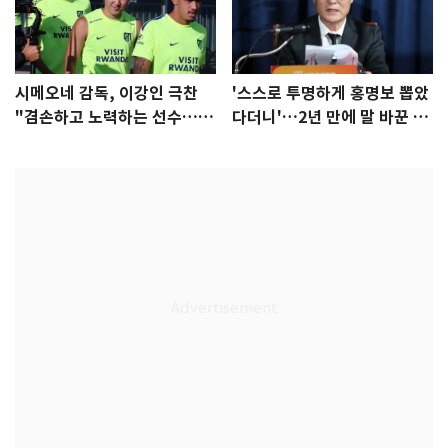
시메오네 감독, 이강인 극찬
'스스로 투명하게 홍명보 뽑았
"겸손하고 노력하는 선수…좋
다더니'…2년 만에 말 바꾼 이
은 첫인상"
임생