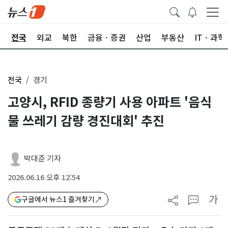
제
전국
외교
북한
금융ㆍ증권
산업
부동산
ITㆍ과학
전국
경기
고양시, RFID 종량기 사용 아파트 '음식
물 쓰레기 감량 경진대회' 추진
박대준 기자
2026.06.16 오후 12:54
가
구글에서 뉴스1 즐겨찾기