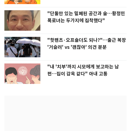
"단둘만 있는 밀폐된 공간과 술…황정민
폭로녀는 두가지에 집착했다"
"핫팬츠·오프숄더도 되나?"…출근 복장
'거슬려' vs '괜찮아' 의견 분분
"내 '치부'까지 시모에게 보고하는 남
편…집이 감옥 같다" 아내 고통