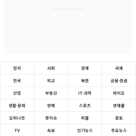
정치
사회
경제
국제
전국
외교
북한
금융·증권
산업
부동산
IT·과학
바이오
생활·문화
연예
스포츠
연재물
오피니언
핫이슈
피플
포토
TV
속보
인기뉴스
주요뉴스