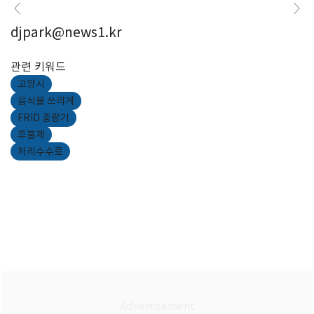
djpark@news1.kr
관련 키워드
고양시
음식물 쓰리게
FRID 종량기
후불제
처리수수료