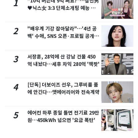
"10억 버는데 9억 써요?"…삼전男
1
♥닉스女 3:3 단체소개팅 예능 화
제
"배우계 기강 잡아달라"…'4년 공
2
백' 수애, SNS 오픈·프로필 공개
화제
서장훈, 28억에 산 강남 건물 450
3
억 내놨다…세후 차익 280억 '잭팟'
[단독] 더보이즈 선우, 그루비룸 품
4
에 안긴다…앳에어리어와 전속계약
에어컨 하루 종일 틀면 전기료 29만
5
원…450kWh 넘으면 '요금 폭탄'