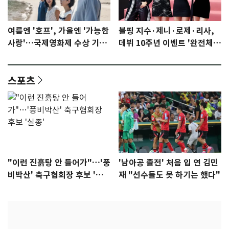
여름엔 '호프', 가을엔 '가능한
블핑 지수·제니·로제·리사,
사랑'…국제영화제 수상 기대
데뷔 10주년 이벤트 '완전체'
감 [N이슈]
참석 확정…기대감 UP
스포츠
"이런 진흙탕 안 들어가"…'풍
'남아공 졸전' 처음 입 연 김민
비박산' 축구협회장 후보 '실
재 "선수들도 못 하기는 했다"
종'