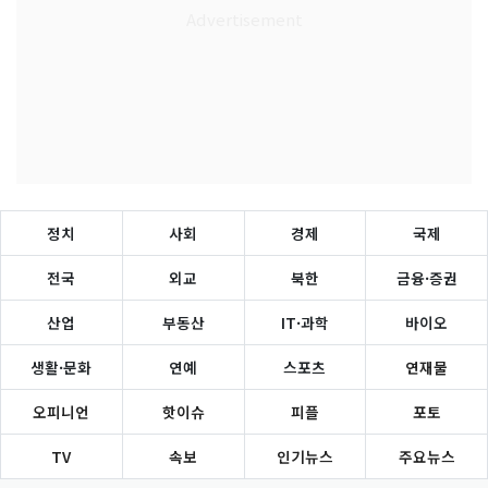
정치
사회
경제
국제
전국
외교
북한
금융·증권
산업
부동산
IT·과학
바이오
생활·문화
연예
스포츠
연재물
오피니언
핫이슈
피플
포토
TV
속보
인기뉴스
주요뉴스