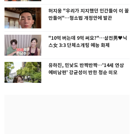
허지웅 "우리가 지지했던 인간들이 이 꼴
만들어"…형소법 개정안에 발끈
"10억 버는데 9억 써요?"…삼전男♥닉
스女 3:3 단체소개팅 예능 화제
유하진, 민낯도 반짝반짝…'14세 연상
예비남편' 강균성이 반한 청순 미모