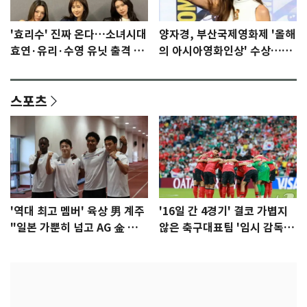
'효리수' 진짜 온다…소녀시대
양자경, 부산국제영화제 '올해
효연·유리·수영 유닛 출격 [N
의 아시아영화인상' 수상…15
이슈]
년만에 부산 온다
스포츠
'역대 최고 멤버' 육상 男 계주
'16일 간 4경기' 결코 가볍지
"일본 가뿐히 넘고 AG 金 따겠
않은 축구대표팀 '임시 감독'
다"
무게