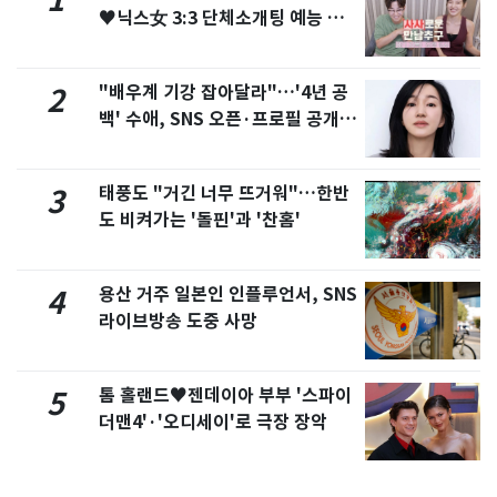
1
♥닉스女 3:3 단체소개팅 예능 화
제
"배우계 기강 잡아달라"…'4년 공
2
백' 수애, SNS 오픈·프로필 공개
화제
태풍도 "거긴 너무 뜨거워"…한반
3
도 비켜가는 '돌핀'과 '찬홈'
용산 거주 일본인 인플루언서, SNS
4
라이브방송 도중 사망
톰 홀랜드♥젠데이아 부부 '스파이
5
더맨4'·'오디세이'로 극장 장악