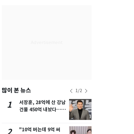
서울
33
℃
부산
29
℃
대구
32
℃
인천
32
℃
광주
32
℃
대전
34
℃
울산
30
℃
강릉
27
℃
많이 본 뉴스
1
/
2
제주
29
℃
서장훈, 28억에 산 강남
13호 태풍 '
1
6
건물 450억 내놨다…세
키나와·가고
후 차익 280억 '잭팟'
근…26만명
"10억 버는데 9억 써
"캐리비안 
2
7