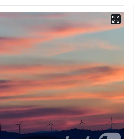
13호 태풍 '돌핀' 日오
6
키나와·가고시마현 접
근…26만명 대피령
"캐리비안 베이 여자 탈
7