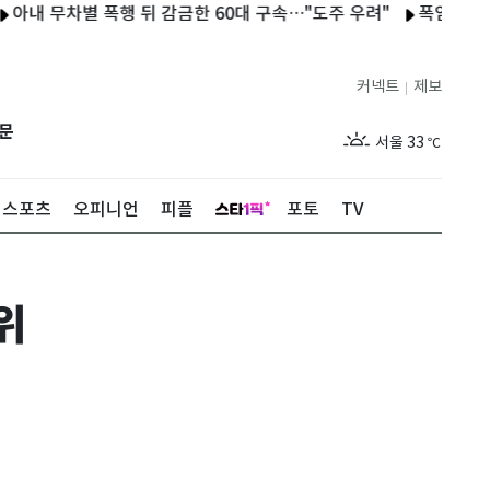
 무차별 폭행 뒤 감금한 60대 구속…"도주 우려"
폭염에 수원 팔
커넥트
제보
|
제주
29
℃
문
서울
33
℃
부산
29
℃
스포츠
오피니언
피플
포토
TV
대구
32
℃
인천
32
℃
위
광주
32
℃
대전
34
℃
울산
30
℃
강릉
27
℃
제주
29
℃