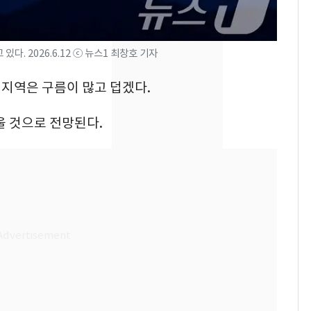
의실에 남자가 있어
요"…경찰 수사
전남광주 화정역 인근서
8
다. 2026.6.12 ⓒ 뉴스1 최창호 기자
교통사고로 40대 심정
경기지역은 구름이 많고 덥겠다.
지…6명 부상
[단독]중수청 가는 검찰
9
울 것으로 전망된다.
수사관 경력 합산 추
진…법무사·집행관 '혜
택' 유지
축구협회, 외국인 심판
10
들 10여명 대상 '성 접
대' 의혹…월드컵·올림
픽 예선 등