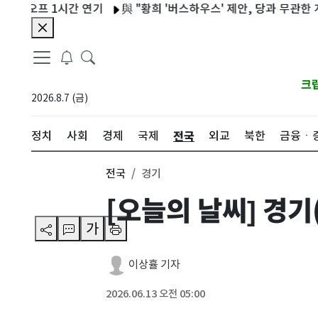
오프 1시간 연기
與 "황희 '버스하우스' 제안, 당과 무관한 개인 의
크
2026.8.7 (금)
전국
정치
사회
경제
국제
외교
북한
금융ㆍ
전국
경기
[오늘의 날씨] 경기
가
이상휼 기자
2026.06.13 오전 05:00