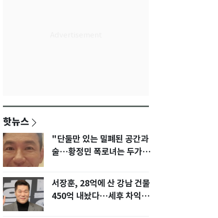
핫뉴스
"단둘만 있는 밀폐된 공간과
술…황정민 폭로녀는 두가지
에 집착했다"
서장훈, 28억에 산 강남 건물
450억 내놨다…세후 차익
280억 '잭팟'