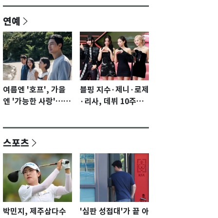
연예
여름엔 '호프', 가을
블핑 지수·제니·로제
엔 '가능한 사랑'…국
·리사, 데뷔 10주년
제영화제 수상 기대
이벤트 '완전체' 참석
감 [N이슈]
확정…기대감 UP
스포츠
박민지, 제주삼다수
'심판 성접대'가 끝 아