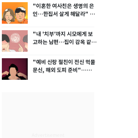
"이혼한 여사친은 생명의 은
인…한집서 살게 해달라" 남
편 요구에 '절망'
"내 '치부'까지 시모에게 보
고하는 남편…집이 감옥 같
다" 아내 고통
"예비 신랑 절친이 전신 먹물
문신, 해외 도피 준비"…예비
신부 '혼란'