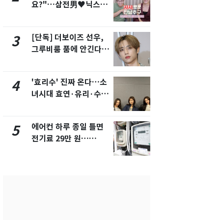
요?"…삼전男♥닉스女
의실에 남자
3:3 단체소개팅 예능 화
요"…경찰 
제
[단독] 더보이즈 선우,
전남광주 화
3
8
그루비룸 품에 안긴다…
교통사고로 
앳에어리어와 전속계약
지…6명 부
'효리수' 진짜 온다…소
[단독]중수
4
9
녀시대 효연·유리·수영
수사관 경력
유닛 출격 [N이슈]
진…법무사·
택' 유지
에어컨 하루 종일 틀면
축구협회, 
5
10
전기료 29만 원…
들 10여명 대
450kWh 넘으면 '요금
대' 의혹…
폭탄'
픽 예선 등