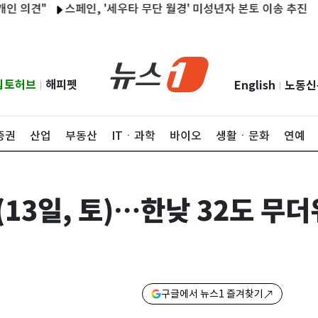
견"
스페인, '세우타 무단 월경' 미성년자 본토 이송 추진
아내
립토허브
해피펫
English
노동신
|
|
증권
산업
부동산
ITㆍ과학
바이오
생활ㆍ문화
연예
(13일, 토)…한낮 32도 무더
구글에서 뉴스1 즐겨찾기