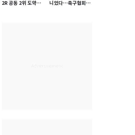
2R 공동 2위 도약…
니었다…축구협회장
통산 최다 21승 신기
출장에 부인 3회 동반
록 도전
'펑펑'