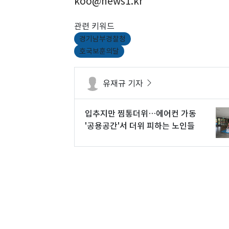
koo@news1.kr
관련 키워드
경기남부경찰청
호국보훈의달
유재규 기자
입추지만 찜통더위…에어컨 가동
'공용공간'서 더위 피하는 노인들