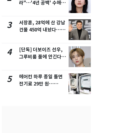
라"…'4년 공백' 수애,
키나와·가고
SNS 오픈·프로필 공개
근…26만명
화제
서장훈, 28억에 산 강남
전남광주 화
3
8
건물 450억 내놨다…세
교통사고로 
후 차익 280억 '잭팟'
지…6명 부
[단독] 더보이즈 선우,
축구협회, 
4
9
그루비룸 품에 안긴다…
들 10여명 대
앳에어리어와 전속계약
대' 의혹…
픽 예선 등
에어컨 하루 종일 틀면
美 상원 클
5
10
전기료 29만 원…
리 난항…민
450kWh 넘으면 '요금
·AML 보완
폭탄'