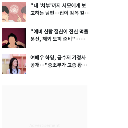
"내 '치부'까지 시모에게 보
고하는 남편…집이 감옥 같
다" 아내 고통
"예비 신랑 절친이 전신 먹물
문신, 해외 도피 준비"…예비
신부 '혼란'
여배우 하영, 금수저 가정사
공개…"증조부가 고종 황제
주치의"