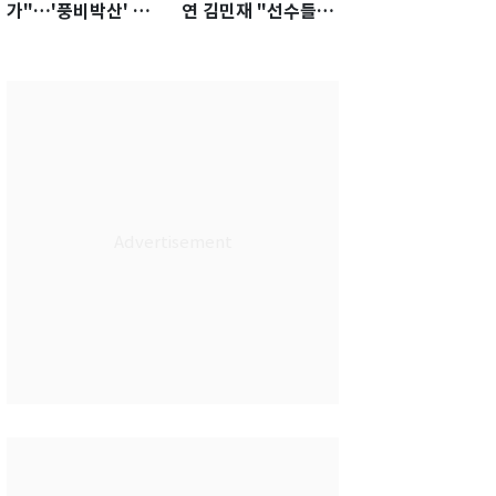
가"…'풍비박산' 축
연 김민재 "선수들도
구협회장 후보 '실종'
못 하기는 했다"