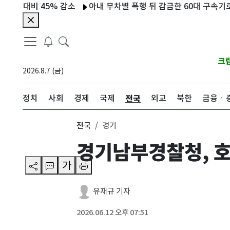
대비 45% 감소
아내 무차별 폭행 뒤 감금한 60대 구속기로
진
크
2026.8.7 (금)
전국
정치
사회
경제
국제
외교
북한
금융ㆍ
전국
경기
경기남부경찰청, 호
가
유재규 기자
2026.06.12 오후 07:51