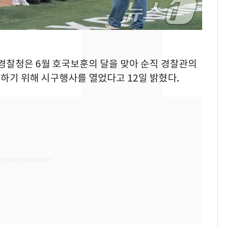
키나와·가고시마현 접
근…26만명 대피령
전남광주 화정역 인근서
8
교통사고로 40대 심정
부경찰청은 6월 호국보훈의 달을 맞아 순직 경찰관의
지…6명 부상
하기 위해 시구행사를 열었다고 12일 밝혔다.
축구협회, 외국인 심판
9
들 10여명 대상 '성 접
대' 의혹…월드컵·올림
픽 예선 등
美 상원 클래리티법 처
10
리 난항…민주당 "윤리
·AML 보완 우선"