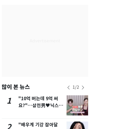
서울
36
℃
부산
34
℃
대구
39
℃
인천
37
℃
광주
37
℃
대전
36
℃
울산
33
℃
강릉
30
℃
많이 본 뉴스
1
/
2
제주
33
℃
"10억 버는데 9억 써
"캐리비안 
1
6
요?"…삼전男♥닉스女
의실에 남자
3:3 단체소개팅 예능 화
요"…경찰 
제
"배우계 기강 잡아달
13호 태풍 '
2
7