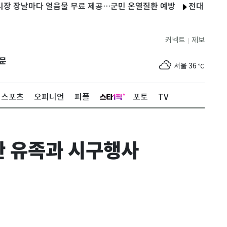
장날마다 얼음물 무료 제공…군민 온열질환 예방
전대 앞둔 민주 당
커넥트
제보
|
제주
33
℃
문
서울
36
℃
부산
34
℃
스포츠
오피니언
피플
포토
TV
대구
39
℃
인천
37
℃
관 유족과 시구행사
광주
37
℃
대전
36
℃
울산
33
℃
강릉
30
℃
제주
33
℃