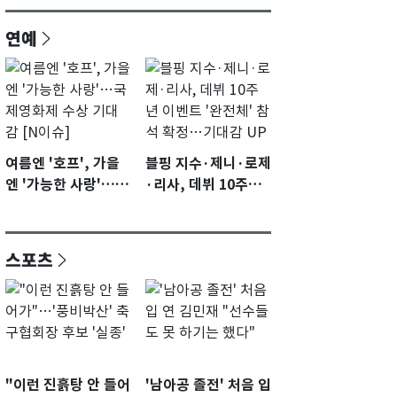
연예
여름엔 '호프', 가을
블핑 지수·제니·로제
엔 '가능한 사랑'…국
·리사, 데뷔 10주년
제영화제 수상 기대
이벤트 '완전체' 참석
감 [N이슈]
확정…기대감 UP
스포츠
"이런 진흙탕 안 들어
'남아공 졸전' 처음 입