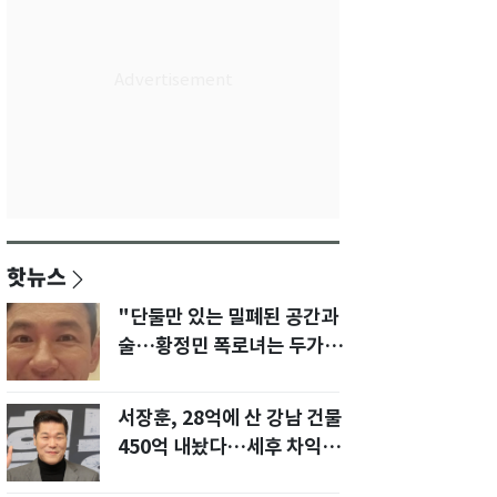
핫뉴스
"단둘만 있는 밀폐된 공간과
술…황정민 폭로녀는 두가지
에 집착했다"
서장훈, 28억에 산 강남 건물
450억 내놨다…세후 차익
280억 '잭팟'