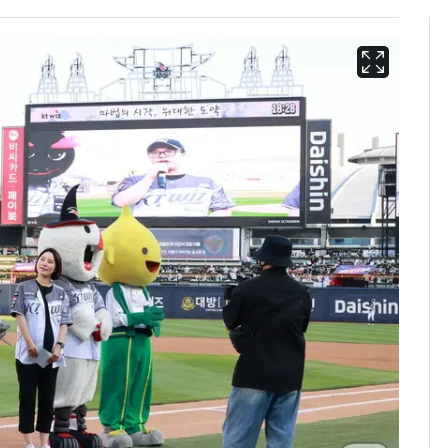
"캐리비안 베이 여자 탈
6
의실에 남자가 있어
요"…경찰 수사
13호 태풍 '돌핀' 日오
7