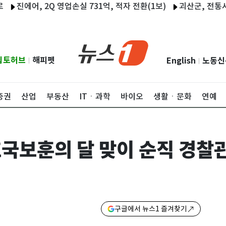
에어, 2Q 영업손실 731억, 적자 전환(1보)
괴산군, 전통시장 
립토허브
해피펫
English
노동신
|
|
증권
산업
부동산
ITㆍ과학
바이오
생활ㆍ문화
연예
국보훈의 달 맞이 순직 경찰
구글에서 뉴스1 즐겨찾기