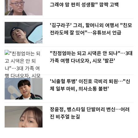
그래야 맘 편히 성생활" 깜짝 고백
'김구라子' 그리, 할머니외 여행서 "친모
전라도에 잘 있어"…유튜브서 언급
"친정엄마는 되고 시댁은 안 되냐"…3대
가족 여행 다녀오자, 시모 '발끈'
'뇌출혈 투병' 이진호 극비리 퇴원…"신
체 일부 마비, 의사소통 불편'
장윤정, 뱅스타일 단발머리 변신…어려
진 비주얼 눈길