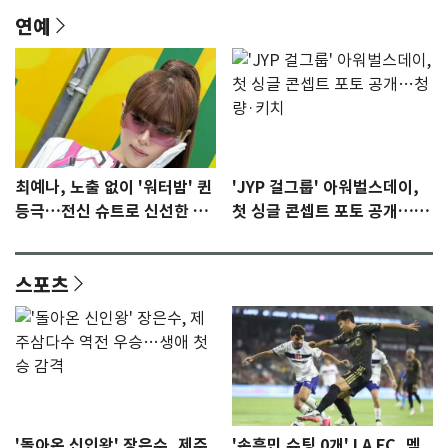
연예
최예나, 노출 없이 '워터밤' 퀸
'JYP 걸그룹' 아워벌스데이,
등극…전신 슈트로 신선한 충
첫 싱글 콘셉트 포토 공개…청
격 [N샷]
량·키치
스포츠
'돌아온 신인왕' 장은수, 제주
'손흥민 슈팅 0개' LA FC, 멕