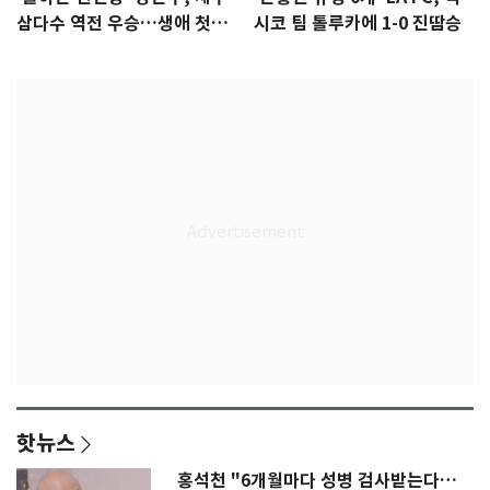
삼다수 역전 우승…생애 첫승
시코 팀 톨루카에 1-0 진땀승
감격
핫뉴스
홍석천 "6개월마다 성병 검사받는다…