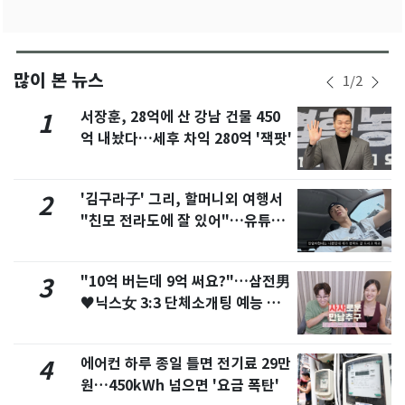
많이 본 뉴스
1
/
2
서장훈, 28억에 산 강남 건물 450
1
억 내놨다…세후 차익 280억 '잭팟'
'김구라子' 그리, 할머니외 여행서
2
"친모 전라도에 잘 있어"…유튜브
서 언급
"10억 버는데 9억 써요?"…삼전男
3
♥닉스女 3:3 단체소개팅 예능 화
제
에어컨 하루 종일 틀면 전기료 29만
4
원…450kWh 넘으면 '요금 폭탄'