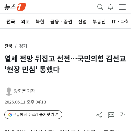
제
전국
외교
북한
금융ㆍ증권
산업
부동산
ITㆍ과학
전국
경기
열세 전망 뒤집고 선전…국민의힘 김선교
'현장 민심' 통했다
양희문 기자
2026.06.11 오후 04:13
가
구글에서 뉴스1 즐겨찾기