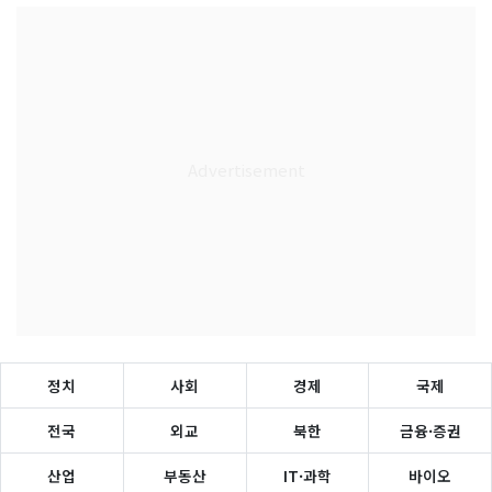
정치
사회
경제
국제
전국
외교
북한
금융·증권
산업
부동산
IT·과학
바이오