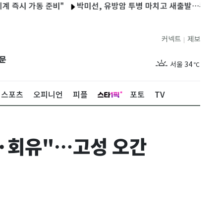
 가동 준비"
박미선, 유방암 투병 마치고 새출발…큐브와 6년 전
커넥트
제보
|
제주
30
℃
문
서울
34
℃
부산
33
℃
스포츠
오피니언
피플
포토
TV
대구
32
℃
인천
36
℃
박·회유"…고성 오간
광주
34
℃
대전
36
℃
울산
32
℃
강릉
21
℃
제주
30
℃