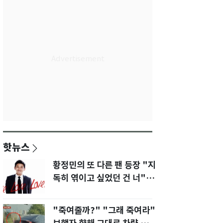
핫뉴스
황정민의 또 다른 팬 등장 "지
독히 엮이고 싶었던 건 너" 폭
로녀 직격
"죽여줄까?" "그래 죽여라"