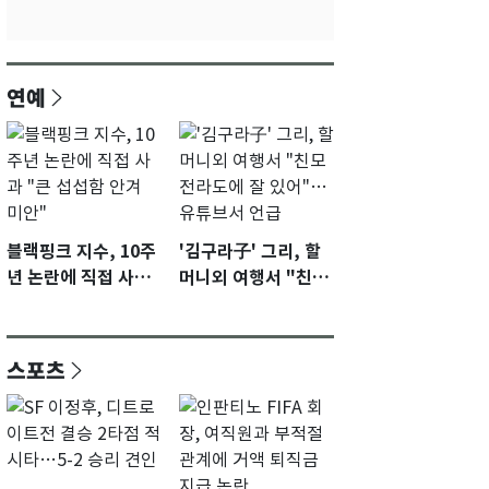
연예
블랙핑크 지수, 10주
'김구라子' 그리, 할
년 논란에 직접 사과
머니외 여행서 "친모
"큰 섭섭함 안겨 미
전라도에 잘 있어"…
안"
유튜브서 언급
스포츠