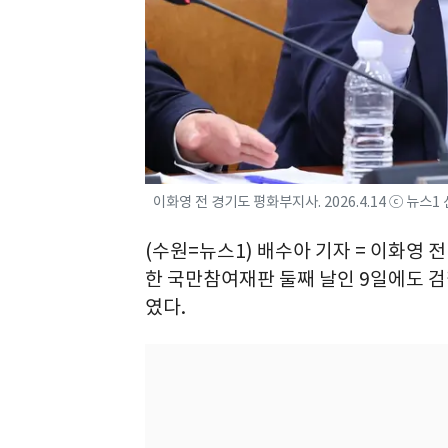
이화영 전 경기도 평화부지사. 2026.4.14 ⓒ 뉴스1
(수원=뉴스1) 배수아 기자 = 이화영
한 국만참여재판 둘째 날인 9일에도 검
였다.