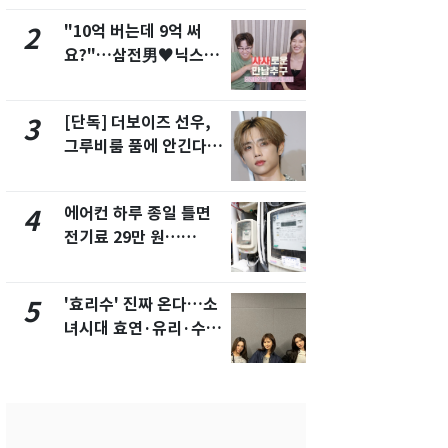
"10억 버는데 9억 써
낮 최고 37
2
7
요?"…삼전男♥닉스女
속…전국 곳곳
3:3 단체소개팅 예능 화
날씨]
제
[단독] 더보이즈 선우,
[단독]중수
3
8
그루비룸 품에 안긴다…
수사관 경력
앳에어리어와 전속계약
진…법무사·
택' 유지
에어컨 하루 종일 틀면
"캐리비안 
4
9
전기료 29만 원…
의실에 남자
450kWh 넘으면 '요금
요"…경찰 
폭탄'
'효리수' 진짜 온다…소
전남광주 화
5
10
녀시대 효연·유리·수영
교통사고로 
유닛 출격 [N이슈]
지…6명 부