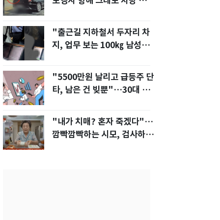
보행자 향해 그대로 차량 돌진
한 운전자[영상]
"출근길 지하철서 두자리 차
지, 업무 보는 100㎏ 남성…
부딪히면 신경질"
"5500만원 날리고 급등주 단
타, 남은 건 빚뿐"…30대 여
성 파혼 위기
"내가 치매? 혼자 죽겠다"…
깜빡깜빡하는 시모, 검사하라
하자 '발끈'