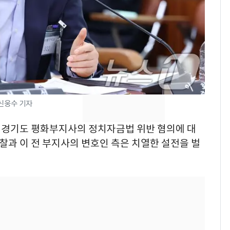
낮 최고 37도 폭염 계
7
속…전국 곳곳 비 [오늘
날씨]
[단독]중수청 가는 검찰
8
수사관 경력 합산 추
진…법무사·집행관 '혜
택' 유지
 신웅수 기자
"캐리비안 베이 여자 탈
9
의실에 남자가 있어
 전 경기도 평화부지사의 정치자금법 위반 혐의에 대
요"…경찰 수사
찰과 이 전 부지사의 변호인 측은 치열한 설전을 벌
전남광주 화정역 인근서
10
교통사고로 40대 심정
지…6명 부상