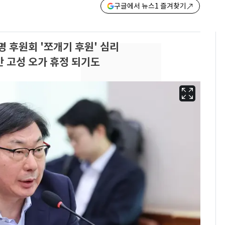
구글에서 뉴스1 즐겨찾기
후원회 '쪼개기 후원' 심리
간 고성 오가 휴정 되기도
13호 태풍 '돌핀' 日오
6
키나와·가고시마현 접
근…26만명 대피령