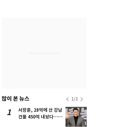
서울
34
℃
부산
33
℃
대구
32
℃
인천
36
℃
광주
34
℃
대전
36
℃
울산
32
℃
강릉
21
℃
제주
30
℃
많이 본 뉴스
1
/
2
서장훈, 28억에 산 강남
13호 태풍 '
1
6
건물 450억 내놨다…세
키나와·가고
후 차익 280억 '잭팟'
근…26만명