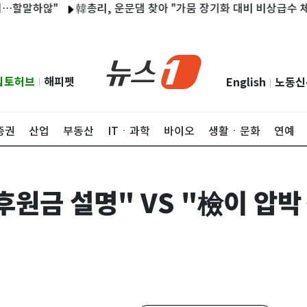
하않"
韓총리, 운문댐 찾아 "가뭄 장기화 대비 비상급수 체계 즉시
립토허브
해피펫
English
노동신
|
|
증권
산업
부동산
ITㆍ과학
바이오
생활ㆍ문화
연예
후원금 설명" VS "檢이 압