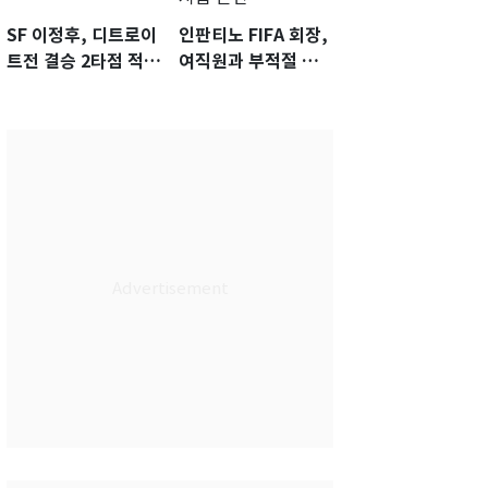
SF 이정후, 디트로이
인판티노 FIFA 회장,
트전 결승 2타점 적시
여직원과 부적절 관
타…5-2 승리 견인
계에 거액 퇴직금 지
급 논란