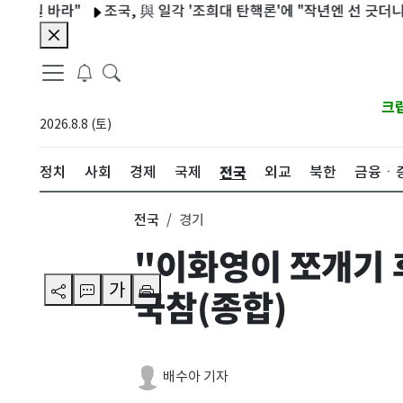
바라"
조국, 與 일각 '조희대 탄핵론'에 "작년엔 선 긋더니…할말
크
2026.8.8 (토)
전국
정치
사회
경제
국제
외교
북한
금융ㆍ
전국
경기
"이화영이 쪼개기 
가
국참(종합)
배수아 기자