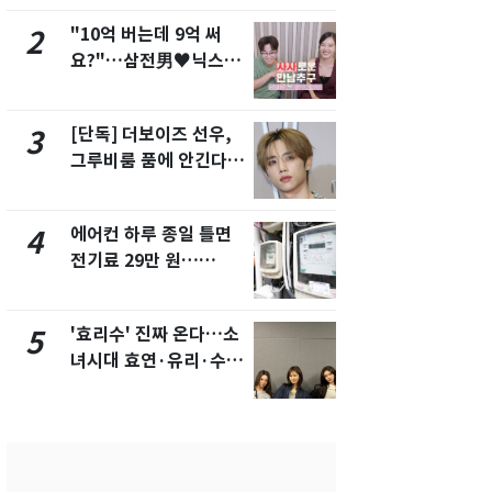
"10억 버는데 9억 써
낮 최고 37
2
7
요?"…삼전男♥닉스女
속…전국 곳곳
3:3 단체소개팅 예능 화
날씨]
제
[단독] 더보이즈 선우,
[단독]중수
3
8
그루비룸 품에 안긴다…
수사관 경력
앳에어리어와 전속계약
진…법무사·
택' 유지
에어컨 하루 종일 틀면
"캐리비안 
4
9
전기료 29만 원…
의실에 남자
450kWh 넘으면 '요금
요"…경찰 
폭탄'
'효리수' 진짜 온다…소
전남광주 화
5
10
녀시대 효연·유리·수영
교통사고로 
유닛 출격 [N이슈]
지…6명 부