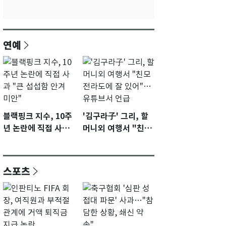
연예
블랙핑크 지수, 10주
'김구라子' 그리, 할
년 논란에 직접 사과
머니외 여행서 "친모
"큰 섭섭함 안겨 미
전라도에 잘 있어"…
안"
유튜브서 언급
스포츠