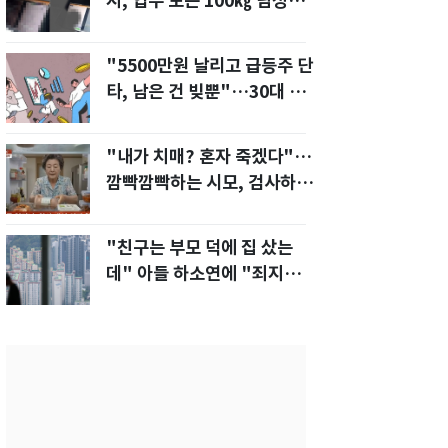
지, 업무 보는 100㎏ 남성…
부딪히면 신경질"
"5500만원 날리고 급등주 단
타, 남은 건 빚뿐"…30대 여
성 파혼 위기
"내가 치매? 혼자 죽겠다"…
깜빡깜빡하는 시모, 검사하라
하자 '발끈'
"친구는 부모 덕에 집 샀는
데" 아들 하소연에 "죄지었
다" 사죄 '먹먹'