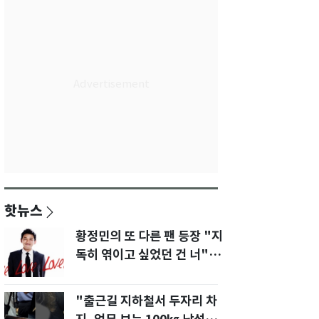
핫뉴스
황정민의 또 다른 팬 등장 "지
독히 엮이고 싶었던 건 너" 폭
로녀 직격
"출근길 지하철서 두자리 차