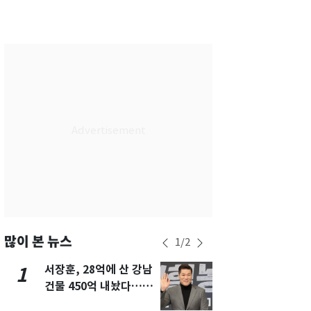
서울
35
℃
부산
33
℃
대구
31
℃
인천
36
℃
광주
33
℃
대전
36
℃
울산
32
℃
강릉
22
℃
제주
30
℃
많이 본 뉴스
1
/
2
서장훈, 28억에 산 강남
13호 태풍 '
1
6
건물 450억 내놨다…세
키나와·가고
후 차익 280억 '잭팟'
근…26만명