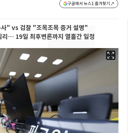
구글에서 뉴스1 즐겨찾기
수사" vs 검찰 "조목조목 증거 설명"
심리… 19일 최후변론까지 열흘간 일정
13호 태풍 '돌핀' 日오
6
키나와·가고시마현 접
근…26만명 대피령