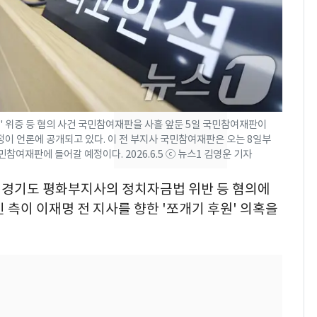
낮 최고 37도 폭염 계
7
속…전국 곳곳 비 [오늘
날씨]
[단독]중수청 가는 검찰
8
수사관 경력 합산 추
진…법무사·집행관 '혜
' 위증 등 혐의 사건 국민참여재판을 사흘 앞둔 5일 국민참여재판이
택' 유지
정이 언론에 공개되고 있다. 이 전 부지사 국민참여재판은 오는 8일부
"캐리비안 베이 여자 탈
9
민참여재판에 들어갈 예정이다. 2026.6.5 ⓒ 뉴스1 김영운 기자
의실에 남자가 있어
요"…경찰 수사
 전 경기도 평화부지사의 정치자금법 위반 등 혐의에
 측이 이재명 전 지사를 향한 '쪼개기 후원' 의혹을
전남광주 화정역 인근서
10
교통사고로 40대 심정
지…6명 부상