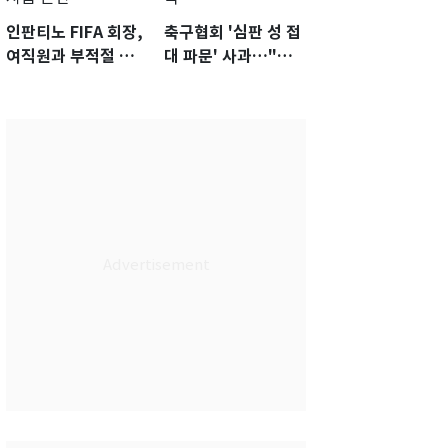
인판티노 FIFA 회장,
축구협회 '심판 성 접
여직원과 부적절 관
대 파문' 사과…"참
계에 거액 퇴직금 지
담한 상황, 쇄신 약
급 논란
속"