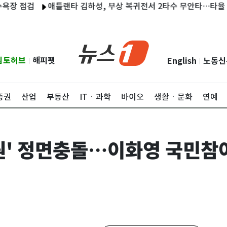
검
애틀랜타 김하성, 부상 복귀전서 2타수 무안타…타율 0.067
립토허브
해피펫
English
노동신
|
|
증권
산업
부동산
ITㆍ과학
바이오
생활ㆍ문화
연예
원' 정면충돌…이화영 국민참