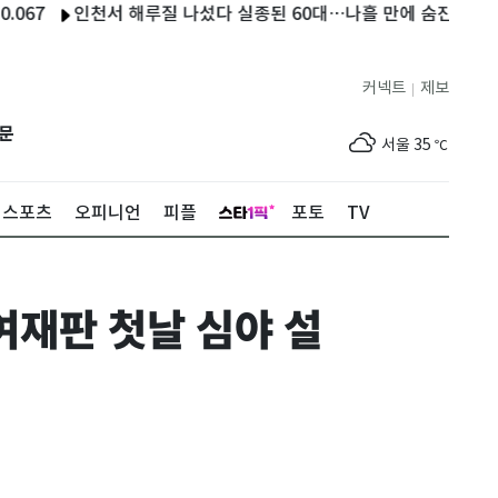
인천서 해루질 나섰다 실종된 60대…나흘 만에 숨진 채 발견
서울
커넥트
제보
|
제주
30
℃
문
서울
35
℃
부산
33
℃
스포츠
오피니언
피플
포토
TV
대구
31
℃
인천
36
℃
여재판 첫날 심야 설
광주
33
℃
대전
36
℃
울산
32
℃
강릉
22
℃
제주
30
℃