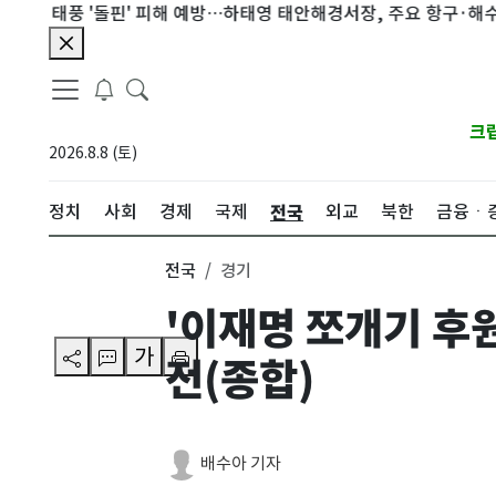
풍 '돌핀' 피해 예방…하태영 태안해경서장, 주요 항구·해수욕장 점
크
2026.8.8 (토)
전국
정치
사회
경제
국제
외교
북한
금융ㆍ
전국
경기
'이재명 쪼개기 후
가
전(종합)
배수아 기자