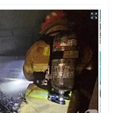
13호 태풍 '돌핀' 日오
6
키나와·가고시마현 접
근…26만명 대피령
[단독] 경찰, '김부장'
7