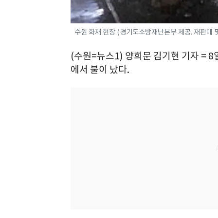
수원 화재 현장.(경기도소방재난본부 제공. 재판매 및
(수원=뉴스1) 양희문 김기현 기자 = 
에서 불이 났다.