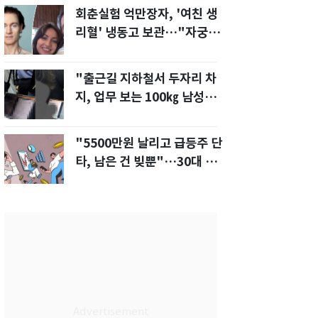
회춘실험 억만장자, '여친 생
리혈' 냉동고 보관…"자궁 내
부 궁금해"
"출근길 지하철서 두자리 차
지, 업무 보는 100㎏ 남성…
부딪히면 신경질"
"5500만원 날리고 급등주 단
타, 남은 건 빚뿐"…30대 여
성 파혼 위기