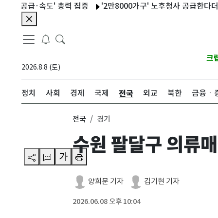
급·속도' 총력 집중
'2만8000가구' 노후청사 공급한다더니…1
크
2026.8.8 (토)
전국
정치
사회
경제
국제
외교
북한
금융ㆍ
전국
경기
수원 팔달구 의류
가
양희문 기자
김기현 기자
2026.06.08 오후 10:04