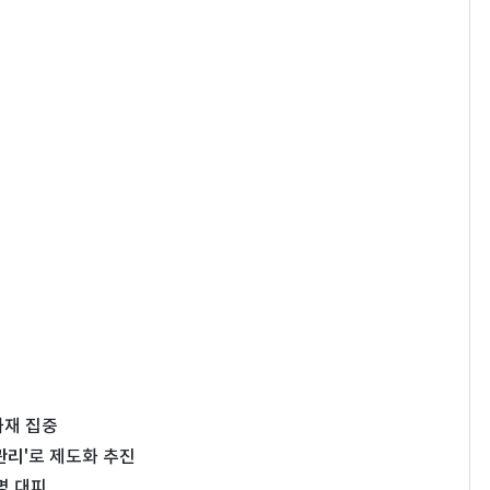
화재 집중
 관리'로 제도화 추진
명 대피