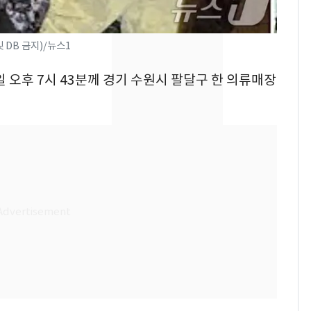
제작사 회장 수사…자본
시장법 위반 의혹
 DB 금지)/뉴스1
낮 최고 37도 폭염 계
8
속…전국 곳곳 비 [오늘
8일 오후 7시 43분께 경기 수원시 팔달구 한 의류매장
날씨]
[단독]중수청 가는 검찰
9
수사관 경력 합산 추
진…법무사·집행관 '혜
택' 유지
회춘실험 억만장자, '여
10
친 생리혈' 냉동고 보
관…"자궁 내부 궁금
해"