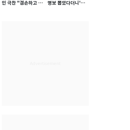
인 극찬 "겸손하고 노
명보 뽑았다더니'…2
력하는 선수…좋은
년 만에 말 바꾼 이임
첫인상"
생