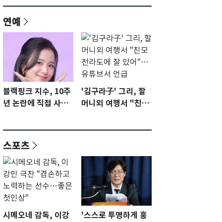
연예
블랙핑크 지수, 10주
'김구라子' 그리, 할
년 논란에 직접 사과
머니외 여행서 "친모
"큰 섭섭함 안겨 미
전라도에 잘 있어"…
안"
유튜브서 언급
스포츠
시메오네 감독, 이강
'스스로 투명하게 홍