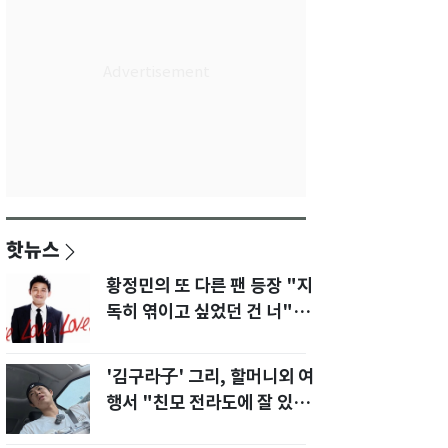
핫뉴스
황정민의 또 다른 팬 등장 "지
독히 엮이고 싶었던 건 너" 폭
로녀 직격
'김구라子' 그리, 할머니외 여
행서 "친모 전라도에 잘 있
어"…유튜브서 언급