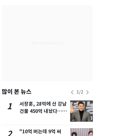
서울
24
℃
부산
26
℃
대구
27
℃
인천
25
℃
광주
27
℃
대전
27
℃
울산
25
℃
강릉
18
℃
많이 본 뉴스
1
/
2
제주
25
℃
서장훈, 28억에 산 강남
13호 태풍 '
1
6
건물 450억 내놨다…세
키나와·가고
후 차익 280억 '잭팟'
근…26만명
"10억 버는데 9억 써
[단독] 경찰,
2
7