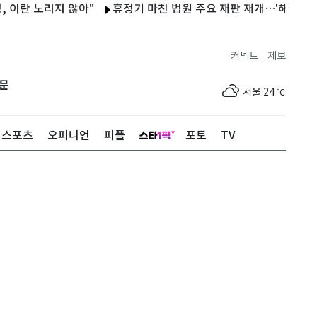
노리지 않아"
휴정기 마친 법원 주요 재판 재개…'해든이 학대' 2
커넥트
제보
|
제주
25
℃
문
서울
24
℃
부산
26
℃
스포츠
오피니언
피플
포토
TV
대구
27
℃
인천
25
℃
광주
27
℃
대전
27
℃
울산
25
℃
강릉
18
℃
제주
25
℃