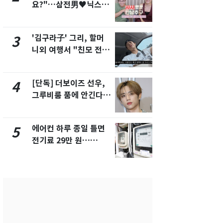
요?"…삼전男♥닉스女
제작사 회장
3:3 단체소개팅 예능 화
시장법 위반
제
'김구라子' 그리, 할머
낮 최고 37
3
8
니외 여행서 "친모 전라
속…전국 곳곳
도에 잘 있어"…유튜브
날씨]
서 언급
[단독] 더보이즈 선우,
[단독]중수
4
9
그루비룸 품에 안긴다…
수사관 경력
앳에어리어와 전속계약
진…법무사·
택' 유지
에어컨 하루 종일 틀면
회춘실험 억만
5
10
전기료 29만 원…
친 생리혈' 냉동고 보
450kWh 넘으면 '요금
관…"자궁 
폭탄'
해"