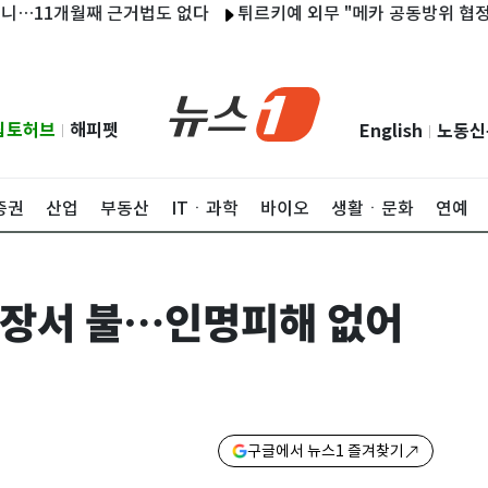
1개월째 근거법도 없다
튀르키예 외무 "메카 공동방위 협정, 이란 
립토허브
해피펫
English
노동신
|
|
증권
산업
부동산
ITㆍ과학
바이오
생활ㆍ문화
연예
매장서 불…인명피해 없어
구글에서 뉴스1 즐겨찾기