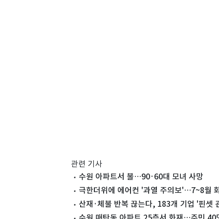
관련 기사
수원 아파트서 불…90·60대 모녀 사망
극한더위에 에어컨 '과열 주의보'…7~8월 
산재·체불 반복 끊는다, 183개 기업 '핀셋
수원 매탄동 아파트 25층서 화재…주민 40