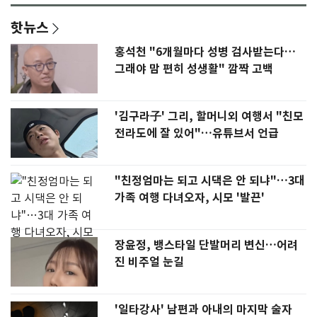
핫뉴스
홍석천 "6개월마다 성병 검사받는다…
그래야 맘 편히 성생활" 깜짝 고백
'김구라子' 그리, 할머니외 여행서 "친모
전라도에 잘 있어"…유튜브서 언급
"친정엄마는 되고 시댁은 안 되냐"…3대
가족 여행 다녀오자, 시모 '발끈'
장윤정, 뱅스타일 단발머리 변신…어려
진 비주얼 눈길
'일타강사' 남편과 아내의 마지막 술자