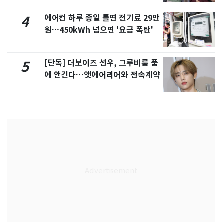
에어컨 하루 종일 틀면 전기료 29만
4
원…450kWh 넘으면 '요금 폭탄'
[단독] 더보이즈 선우, 그루비룸 품
5
에 안긴다…앳에어리어와 전속계약