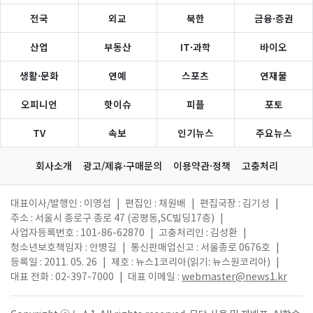
전국
외교
북한
금융·증권
산업
부동산
IT·과학
바이오
생활·문화
연예
스포츠
연재물
오피니언
핫이슈
피플
포토
TV
속보
인기뉴스
주요뉴스
회사소개
광고/제휴·구매문의
이용약관·정책
고충처리
대표이사/발행인 : 이영섭
|
편집인 : 채원배
|
편집국장 : 김기성
|
주소 : 서울시 종로구 종로 47 (공평동,SC빌딩17층)
|
사업자등록번호 : 101-86-62870
|
고충처리인 : 김성환
|
청소년보호책임자 : 안병길
|
통신판매업신고 : 서울종로 0676호
|
등록일 : 2011. 05. 26
|
제호 : 뉴스1코리아(읽기: 뉴스원코리아)
|
대표 전화 : 02-397-7000
|
대표 이메일 :
webmaster@news1.kr