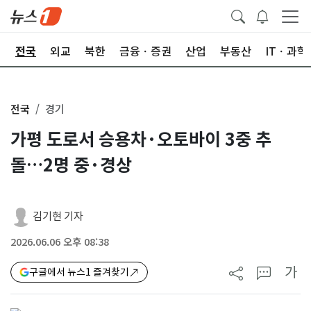
제
전국
외교
북한
금융ㆍ증권
산업
부동산
ITㆍ과학
전국
경기
가평 도로서 승용차·오토바이 3중 추
돌…2명 중·경상
김기현 기자
2026.06.06 오후 08:38
가
구글에서 뉴스1 즐겨찾기