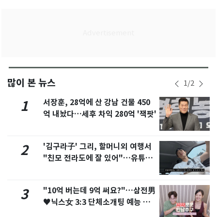
많이 본 뉴스
1
/
2
서장훈, 28억에 산 강남 건물 450
1
억 내놨다…세후 차익 280억 '잭팟'
'김구라子' 그리, 할머니외 여행서
2
"친모 전라도에 잘 있어"…유튜브
서 언급
"10억 버는데 9억 써요?"…삼전男
3
♥닉스女 3:3 단체소개팅 예능 화
제