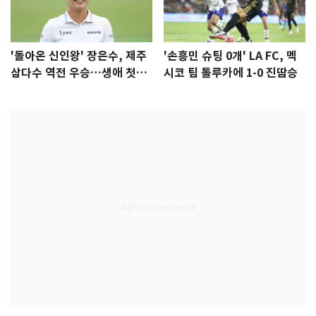
'돌아온 신인왕' 장은수, 제주
'손흥민 슈팅 0개' LA FC, 멕
삼다수 역전 우승…생애 첫승
시코 팀 톨루카에 1-0 진땀승
감격