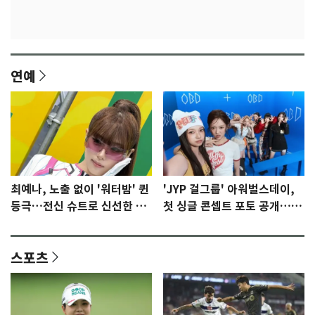
연예
최예나, 노출 없이 '워터밤' 퀸
'JYP 걸그룹' 아워벌스데이,
등극…전신 슈트로 신선한 충
첫 싱글 콘셉트 포토 공개…청
격 [N샷]
량·키치
스포츠