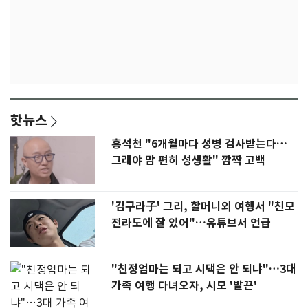
핫뉴스
홍석천 "6개월마다 성병 검사받는다…
그래야 맘 편히 성생활" 깜짝 고백
'김구라子' 그리, 할머니외 여행서 "친모
전라도에 잘 있어"…유튜브서 언급
"친정엄마는 되고 시댁은 안 되냐"…3대
가족 여행 다녀오자, 시모 '발끈'