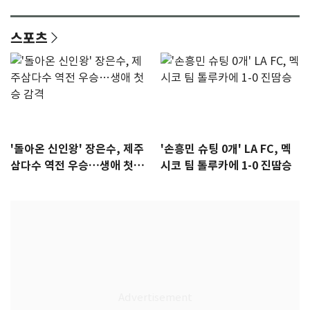
격 [N샷]
량·키치
스포츠
'돌아온 신인왕' 장은수, 제주
'손흥민 슈팅 0개' LA FC, 멕
삼다수 역전 우승…생애 첫승
시코 팀 톨루카에 1-0 진땀승
감격