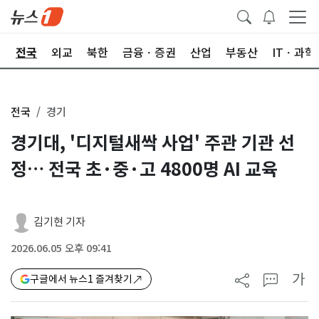
제
전국
외교
북한
금융ㆍ증권
산업
부동산
ITㆍ과학
전국
경기
경기대, '디지털새싹 사업' 주관 기관 선
정… 전국 초·중·고 4800명 AI 교육
김기현 기자
2026.06.05 오후 09:41
가
구글에서 뉴스1 즐겨찾기