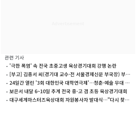
관련 기사
'극한 폭염' 속 전국 초중고생 육상경기대회 강행 논란
[부고] 김종서 씨(경기대 교수·전 서울경제신문 부국장) 부친
상
24일간 열린 '3회 대한민국 대학연극제'…청춘·예술 무대 빛
났다
보은서 내달 6~10일 추계 전국 중·고 겸 초등 육상경기대회
대구세계마스터즈육상대회 자원봉사자 발대식…"다시 찾고
싶은 도시로"