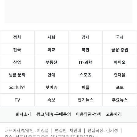
정치
사회
경제
국제
전국
외교
북한
금융·증권
산업
부동산
IT·과학
바이오
생활·문화
연예
스포츠
연재물
오피니언
핫이슈
피플
포토
TV
속보
인기뉴스
주요뉴스
회사소개
광고/제휴·구매문의
이용약관·정책
고충처리
대표이사/발행인 : 이영섭
|
편집인 : 채원배
|
편집국장 : 김기성
|