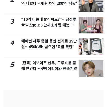
억 내놨다…세후 차익 280억 '잭팟'
"10억 버는데 9억 써요?"…삼전男
3
♥닉스女 3:3 단체소개팅 예능 화
제
에어컨 하루 종일 틀면 전기료 29만
4
원…450kWh 넘으면 '요금 폭탄'
[단독] 더보이즈 선우, 그루비룸 품
5
에 안긴다…앳에어리어와 전속계약