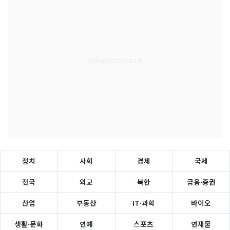
정치
사회
경제
국제
전국
외교
북한
금융·증권
산업
부동산
IT·과학
바이오
생활·문화
연예
스포츠
연재물