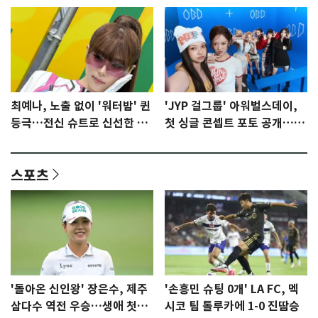
최예나, 노출 없이 '워터밤' 퀸
'JYP 걸그룹' 아워벌스데이,
등극…전신 슈트로 신선한 충
첫 싱글 콘셉트 포토 공개…청
격 [N샷]
량·키치
스포츠
'돌아온 신인왕' 장은수, 제주
'손흥민 슈팅 0개' LA FC, 멕
삼다수 역전 우승…생애 첫승
시코 팀 톨루카에 1-0 진땀승