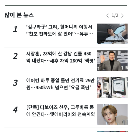
많이 본 뉴스
1
/
2
'김구라子' 그리, 할머니외 여행서
1
"친모 전라도에 잘 있어"…유튜브
서 언급
서장훈, 28억에 산 강남 건물 450
2
억 내놨다…세후 차익 280억 '잭팟'
에어컨 하루 종일 틀면 전기료 29만
3
원…450kWh 넘으면 '요금 폭탄'
[단독] 더보이즈 선우, 그루비룸 품
4
에 안긴다…앳에어리어와 전속계약