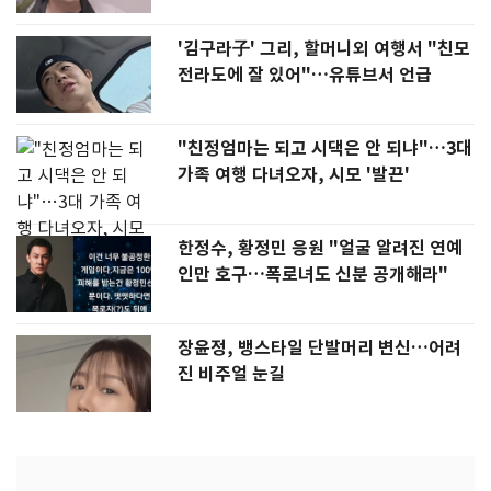
'김구라子' 그리, 할머니외 여행서 "친모
전라도에 잘 있어"…유튜브서 언급
"친정엄마는 되고 시댁은 안 되냐"…3대
가족 여행 다녀오자, 시모 '발끈'
한정수, 황정민 응원 "얼굴 알려진 연예
인만 호구…폭로녀도 신분 공개해라"
장윤정, 뱅스타일 단발머리 변신…어려
진 비주얼 눈길