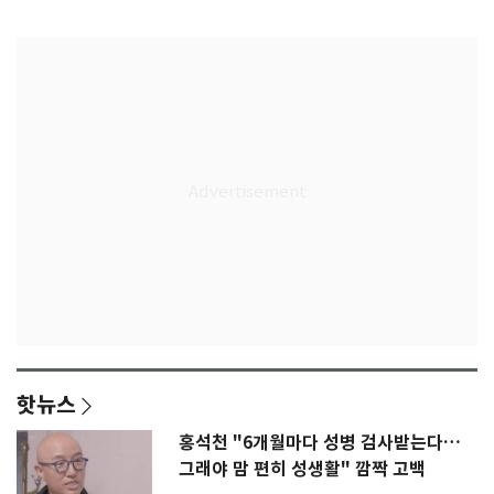
감격
핫뉴스
홍석천 "6개월마다 성병 검사받는다…
그래야 맘 편히 성생활" 깜짝 고백