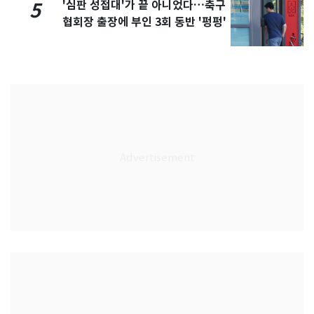
'심판 성접대'가 끝 아니었다…축구
5
협회장 출장에 부인 3회 동반 '펑펑'