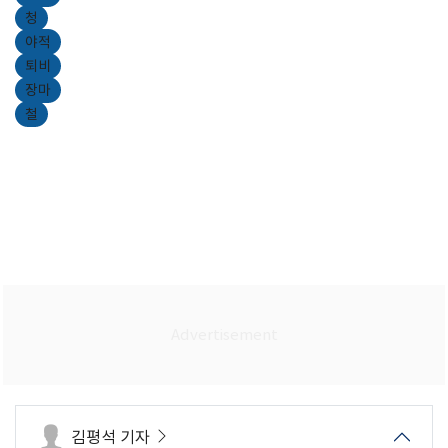
청
야적
퇴비
장마
철
김평석 기자