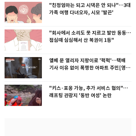
"친정엄마는 되고 시댁은 안 되냐"…3대
가족 여행 다녀오자, 시모 '발끈'
"회사에서 소리도 못 지르고 발만 동동…
점심때 심심해서 산 복권이 1등"
엘베 문 열리자 지팡이로 '퍽퍽'…택배
기사 이유 없이 폭행한 아파트 주민[영
상]
"키스·포옹 가능, 추가 서비스 협의"…
래프팅 관광지 '동반 여성' 논란