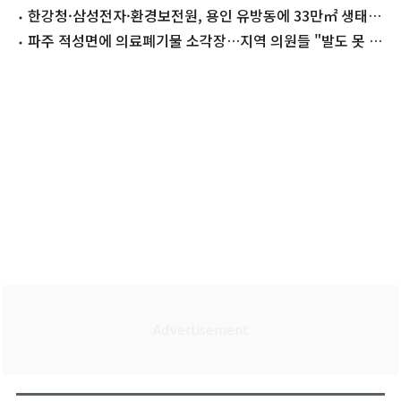
수 조직 적발
한강청·삼성전자·환경보전원, 용인 유방동에 33만㎡ 생태복
원 추진
파주 적성면에 의료폐기물 소각장…지역 의원들 "발도 못 붙
이게 할 것"