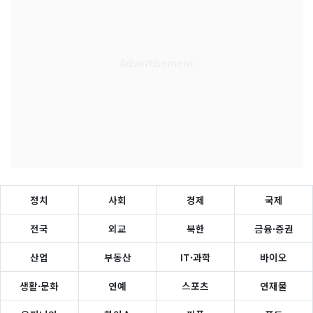
정치
사회
경제
국제
전국
외교
북한
금융·증권
산업
부동산
IT·과학
바이오
생활·문화
연예
스포츠
연재물