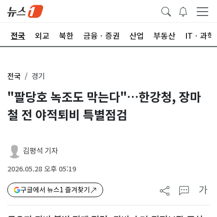
제
전국
외교
북한
금융ㆍ증권
산업
부동산
ITㆍ과학
전국
경기
"팔당호 녹조도 막는다"…한강청, 장마
철 전 야적퇴비 특별점검
김평석 기자
2026.05.28 오후 05:19
가
구글에서 뉴스1 즐겨찾기