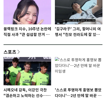
블랙핑크 지수, 10주년 논란에
'김구라子' 그리, 할머니외 여
직접 사과 "큰 섭섭함 안겨 미
행서 "친모 전라도에 잘 있
안"
어"…유튜브서 언급
스포츠
시메오네 감독, 이강인 극찬
'스스로 투명하게 홍명보 뽑았
"겸손하고 노력하는 선수…좋
다더니'…2년 만에 말 바꾼 이
은 첫인상"
임생