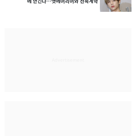
에 안긴다…앳에어리어와 전속계약