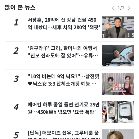
많이 본 뉴스
1
/
2
서장훈, 28억에 산 강남 건물 450
1
억 내놨다…세후 차익 280억 '잭팟'
'김구라子' 그리, 할머니외 여행서
2
"친모 전라도에 잘 있어"…유튜브
서 언급
"10억 버는데 9억 써요?"…삼전男
3
♥닉스女 3:3 단체소개팅 예능 화
제
에어컨 하루 종일 틀면 전기료 29만
4
원…450kWh 넘으면 '요금 폭탄'
[단독] 더보이즈 선우, 그루비룸 품
5