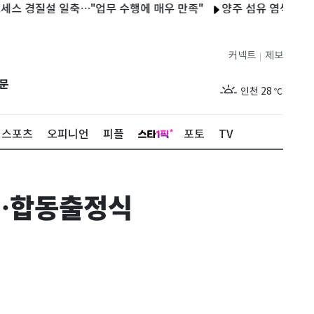
질설 일축…"업무 수행에 매우 만족"
양주 섬유 염색공장 화재 4시
서울
30
℃
부산
26
℃
커넥트
제보
|
대구
26
℃
문
인천
28
℃
광주
26
℃
스포츠
오피니언
피플
포토
TV
대전
26
℃
울산
25
℃
”…합동출정식
강릉
23
℃
제주
26
℃
서울
30
℃
부산
26
℃
대구
26
℃