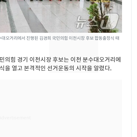
현, 토스역입니다"…서
울 지하철에 토스 이름
새겼다
SK하이닉스 또 프리마
8
켓 하한가…달랑 11주
에 시초가 소동
분수대오거리에서 진행된 김경희 국민의힘 이천시장 후보 합동출정식 때
"캐리비안 베이 여자 탈
9
의실에 남자가 있어
 국민의힘 경기 이천시장 후보는 이천 분수대오거리에
요"…경찰 수사
정식을 열고 본격적인 선거운동의 시작을 알렸다.
전남광주통합특별시 정
10
무부시장 후보 백승주·
윤난실 지명