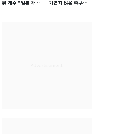
男 계주 "일본 가뿐히
가볍지 않은 축구대
넘고 AG 金 따겠다"
표팀 '임시 감독' 무게