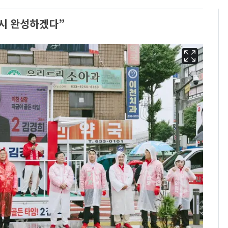
시 완성하겠다”
펄펄 끓는 서울, 40도
6
돌파하나…한낮 39도
폭염[오늘날씨]
[단독]"이번 역은 신논
7