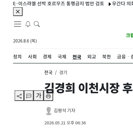
美·이스라엘 선박 호르무즈 통행금지 법안 검토
우간다 의회, 가자
크
2026.8.6 (목)
전국
정치
사회
경제
국제
외교
북한
금융ㆍ
전국
경기
김경희 이천시장 
가
김평석 기자
2026.05.21 오후 06:36