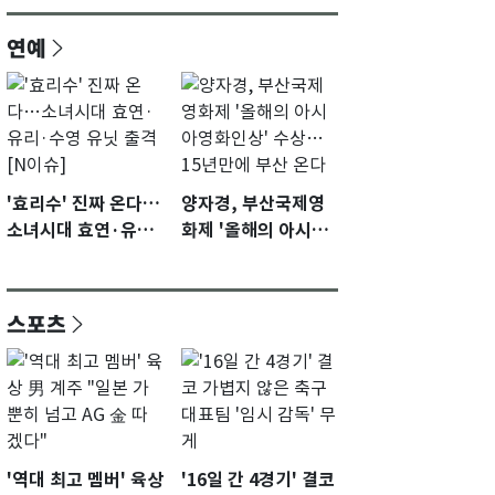
연예
'효리수' 진짜 온다…
양자경, 부산국제영
소녀시대 효연·유리·
화제 '올해의 아시아
수영 유닛 출격 [N이
영화인상' 수상…15
슈]
년만에 부산 온다
스포츠
'역대 최고 멤버' 육상
'16일 간 4경기' 결코