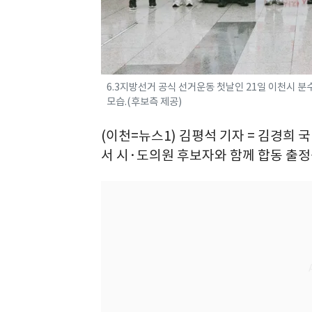
6.3지방선거 공식 선거운동 첫날인 21일 이천시 
모습.(후보측 제공)
(이천=뉴스1) 김평석 기자 = 김경희
서 시·도의원 후보자와 함께 합동 출