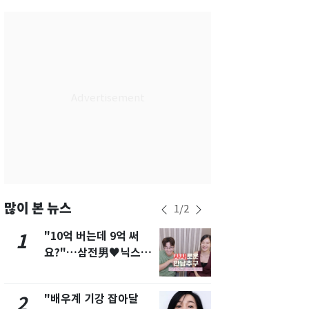
인천
28
℃
광주
26
℃
대전
26
℃
울산
25
℃
강릉
23
℃
제주
26
℃
많이 본 뉴스
1
/
2
"10억 버는데 9억 써
펄펄 끓는 서
1
6
요?"…삼전男♥닉스女
돌파하나…한
3:3 단체소개팅 예능 화
폭염[오늘날
제
"배우계 기강 잡아달
[단독]"이번
2
7