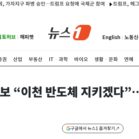
지구 파병 승인…트럼프 요청에 국제군 참여
트럼프, 헤그세스 경
립토허브
해피펫
English
노동신
|
|
증권
산업
부동산
ITㆍ과학
바이오
생활ㆍ문화
연예
후보 “이천 반도체 지키겠다
구글에서 뉴스1 즐겨찾기