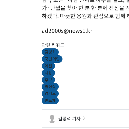
가·단월을 찾아 한 분 한 분께 진심을 
하겠다. 따뜻한 응원과 관심으로 함께 
ad2000s@news1.kr
관련 키워드
김경희
국민의힘
이천
시장
후보
출정식
경기도
반도체
김평석 기자