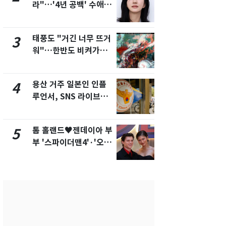
라"…'4년 공백' 수애,
현, 토스역
SNS 오픈·프로필 공개
울 지하철에
화제
새겼다
태풍도 "거긴 너무 뜨거
SK하이닉스
3
8
워"…한반도 비켜가는
켓 하한가…
'돌핀'과 '찬홈'
에 시초가 
용산 거주 일본인 인플
"캐리비안 
4
9
루언서, SNS 라이브방
의실에 남자
송 도중 사망
요"…경찰 
톰 홀랜드♥젠데이아 부
전남광주통
5
10
부 '스파이더맨4'·'오디
무부시장 후
세이'로 극장 장악
윤난실 지명