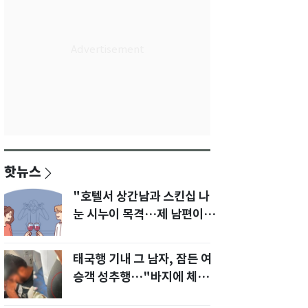
핫뉴스
"호텔서 상간남과 스킨십 나
눈 시누이 목격…제 남편이
입 다물라 하네요"
태국행 기내 그 남자, 잠든 여
승객 성추행…"바지에 체액
까지 묻었다"