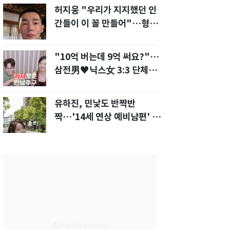
허지웅 "우리가 지지했던 인
간들이 이 꼴 만들어"…형소
법 개정안에 발끈
"10억 버는데 9억 써요?"…
삼전男♥닉스女 3:3 단체소
개팅 예능 화제
유하진, 민낯도 반짝반
짝…'14세 연상 예비남편' 강
균성이 반한 청순 미모