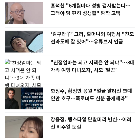
홍석천 "6개월마다 성병 검사받는다…
그래야 맘 편히 성생활" 깜짝 고백
'김구라子' 그리, 할머니외 여행서 "친모
전라도에 잘 있어"…유튜브서 언급
"친정엄마는 되고 시댁은 안 되냐"…3대
가족 여행 다녀오자, 시모 '발끈'
한정수, 황정민 응원 "얼굴 알려진 연예
인만 호구…폭로녀도 신분 공개해라"
장윤정, 뱅스타일 단발머리 변신…어려
진 비주얼 눈길