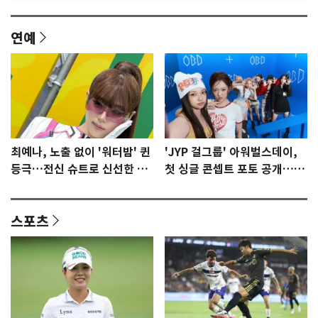
연예
최예나, 노출 없이 '워터밤' 퀸
'JYP 걸그룹' 아워벌스데이,
등극…전신 슈트로 신선한 충
첫 싱글 콘셉트 포토 공개…청
격 [N샷]
량·키치
스포츠