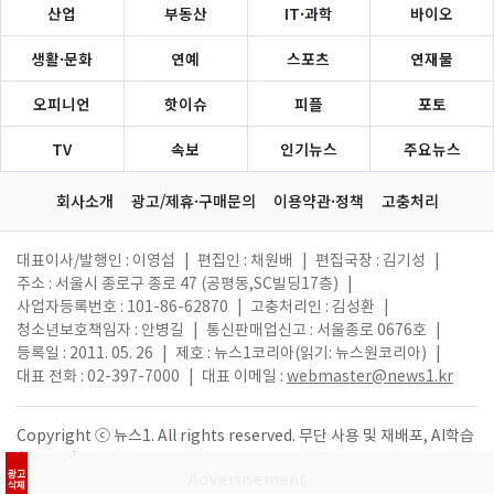
산업
부동산
IT·과학
바이오
생활·문화
연예
스포츠
연재물
오피니언
핫이슈
피플
포토
TV
속보
인기뉴스
주요뉴스
회사소개
광고/제휴·구매문의
이용약관·정책
고충처리
대표이사/발행인 : 이영섭
|
편집인 : 채원배
|
편집국장 : 김기성
|
주소 : 서울시 종로구 종로 47 (공평동,SC빌딩17층)
|
사업자등록번호 : 101-86-62870
|
고충처리인 : 김성환
|
청소년보호책임자 : 안병길
|
통신판매업신고 : 서울종로 0676호
|
등록일 : 2011. 05. 26
|
제호 : 뉴스1코리아(읽기: 뉴스원코리아)
|
대표 전화 : 02-397-7000
|
대표 이메일 :
webmaster@news1.kr
Copyright ⓒ 뉴스1. All rights reserved. 무단 사용 및 재배포, AI학습
활용 금지.
광고
삭제