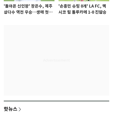
'돌아온 신인왕' 장은수, 제주
'손흥민 슈팅 0개' LA FC, 멕
삼다수 역전 우승…생애 첫승
시코 팀 톨루카에 1-0 진땀승
감격
핫뉴스