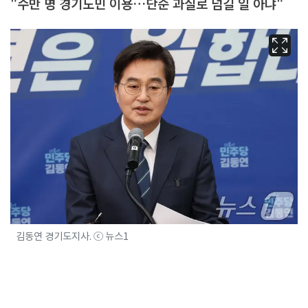
"수만 명 경기도민 이용…단순 과실로 넘길 일 아냐"
김동연 경기도지사. ⓒ 뉴스1