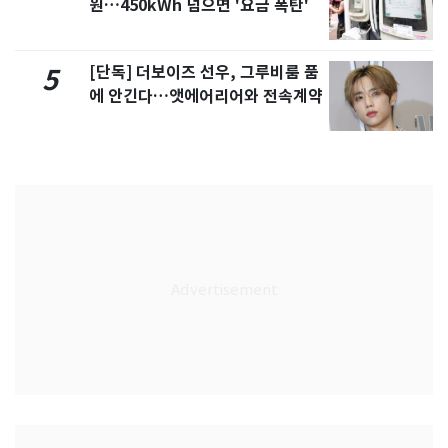
원…450kWh 넘으면 '요금 폭탄'
[단독] 더보이즈 선우, 그루비룸 품
5
에 안긴다…앳에어리어와 전속계약