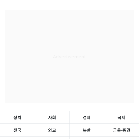
정치
사회
경제
국제
전국
외교
북한
금융·증권