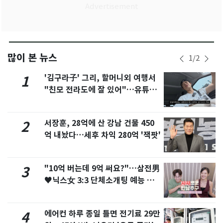
많이 본 뉴스
1
/
2
'김구라子' 그리, 할머니외 여행서
1
"친모 전라도에 잘 있어"…유튜브
서 언급
서장훈, 28억에 산 강남 건물 450
2
억 내놨다…세후 차익 280억 '잭팟'
"10억 버는데 9억 써요?"…삼전男
3
♥닉스女 3:3 단체소개팅 예능 화
제
에어컨 하루 종일 틀면 전기료 29만
4