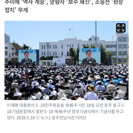
추미애 '역사 계승', 양향자 '보수 쇄신', 조응천 '현장
정치' 무게
이재명 대통령이 5·18민주화운동 제46주기인 18일 오전 광주 동구 5·
18기념광장에서 열린 5·18 제46주년 정부기념식에서 기념사를 하고
있다. 2026.5.18 ⓒ 뉴스1 광주전남사진기자단