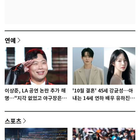
연예
이상준, LA 공연 논란 추가 해
'10월 결혼' 45세 강균성…아
명…"지각 없었고 야구장은
내는 14세 연하 배우 유하진
일부러 갔다" [N이슈]
(종합)
스포츠