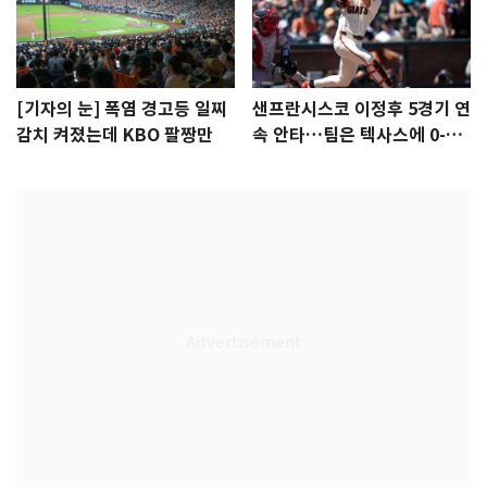
[기자의 눈] 폭염 경고등 일찌
샌프란시스코 이정후 5경기 연
감치 켜졌는데 KBO 팔짱만
속 안타…팀은 텍사스에 0-6
완패