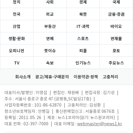
정치
사회
경제
국제
전국
외교
북한
금융·증권
산업
부동산
IT·과학
바이오
생활·문화
연예
스포츠
연재물
오피니언
핫이슈
피플
포토
TV
속보
인기뉴스
주요뉴스
회사소개
광고/제휴·구매문의
이용약관·정책
고충처리
대표이사/발행인 : 이영섭
|
편집인 : 채원배
|
편집국장 : 김기성
|
주소 : 서울시 종로구 종로 47 (공평동,SC빌딩17층)
|
사업자등록번호 : 101-86-62870
|
고충처리인 : 김성환
|
청소년보호책임자 : 안병길
|
통신판매업신고 : 서울종로 0676호
|
등록일 : 2011. 05. 26
|
제호 : 뉴스1코리아(읽기: 뉴스원코리아)
|
대표 전화 : 02-397-7000
|
대표 이메일 :
webmaster@news1.kr