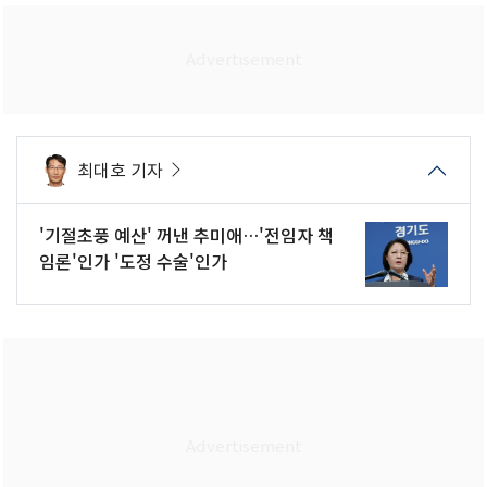
최대호 기자
'기절초풍 예산' 꺼낸 추미애…'전임자 책
임론'인가 '도정 수술'인가