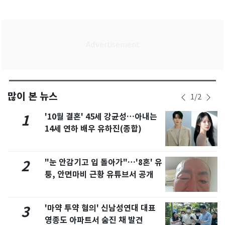
많이 본 뉴스
1
/
2
'10월 결혼' 45세 강균성…아내는
1
14세 연하 배우 유하진(종합)
"눈 안감기고 입 돌아가"…'8혼' 유
2
퉁, 안면마비 근황 유튜브서 공개
'마약 투약 혐의' 신남성연대 대표
3
영종도 아파트서 숨진 채 발견