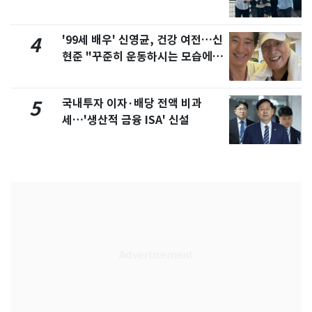
'99세 배우' 신영균, 건강 여전…신
4
현준 "꾸준히 운동하시는 모습에 큰
자극"
국내투자 이자·배당 전액 비과
5
세…'생산적 금융 ISA' 신설