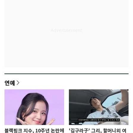
연예
블랙핑크 지수, 10주년 논란에
'김구라子' 그리, 할머니외 여