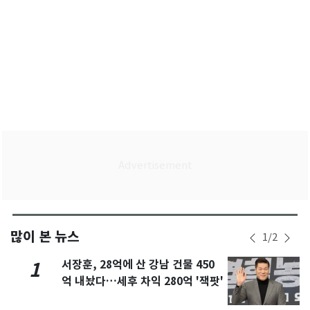
많이 본 뉴스
1
/
2
서장훈, 28억에 산 강남 건물 450
1
억 내놨다…세후 차익 280억 '잭팟'