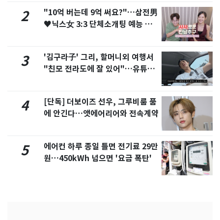
"10억 버는데 9억 써요?"…삼전男
2
♥닉스女 3:3 단체소개팅 예능 화
제
'김구라子' 그리, 할머니외 여행서
3
"친모 전라도에 잘 있어"…유튜브
서 언급
[단독] 더보이즈 선우, 그루비룸 품
4
에 안긴다…앳에어리어와 전속계약
에어컨 하루 종일 틀면 전기료 29만
5
원…450kWh 넘으면 '요금 폭탄'