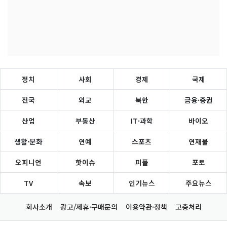
정치
사회
경제
국제
전국
외교
북한
금융·증권
산업
부동산
IT·과학
바이오
생활·문화
연예
스포츠
연재물
오피니언
핫이슈
피플
포토
TV
속보
인기뉴스
주요뉴스
회사소개
광고/제휴·구매문의
이용약관·정책
고충처리