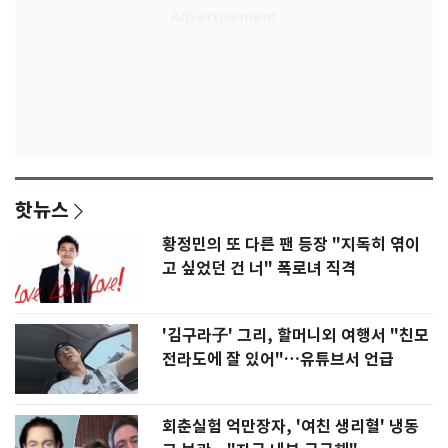
핫뉴스
황정민의 또 다른 팬 등장 "지독히 엮이
고 싶었던 건 너" 폭로녀 직격
'김구라子' 그리, 할머니외 여행서 "친모
전라도에 잘 있어"…유튜브서 언급
회춘실험 억만장자, '여친 생리혈' 냉동