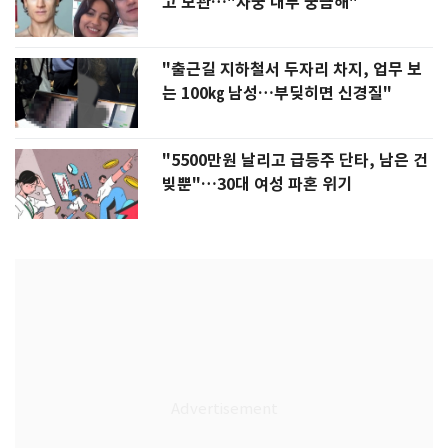
고 보관…"자궁 내부 궁금해"
"출근길 지하철서 두자리 차지, 업무 보
는 100㎏ 남성…부딪히면 신경질"
"5500만원 날리고 급등주 단타, 남은 건
빚뿐"…30대 여성 파혼 위기