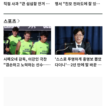
직접 사과 "큰 섭섭함 안겨 미
행서 "친모 전라도에 잘 있
안"
어"…유튜브서 언급
스포츠
시메오네 감독, 이강인 극찬
'스스로 투명하게 홍명보 뽑았
"겸손하고 노력하는 선수…좋
다더니'…2년 만에 말 바꾼 이
은 첫인상"
임생