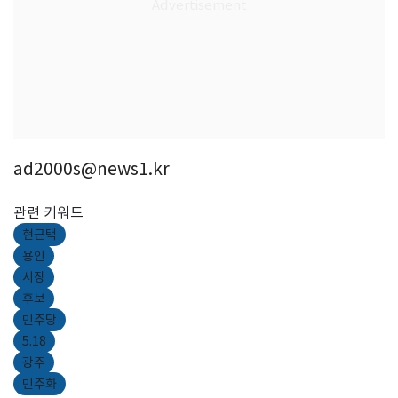
ad2000s@news1.kr
관련 키워드
현근택
용인
시장
후보
민주당
5.18
광주
민주화