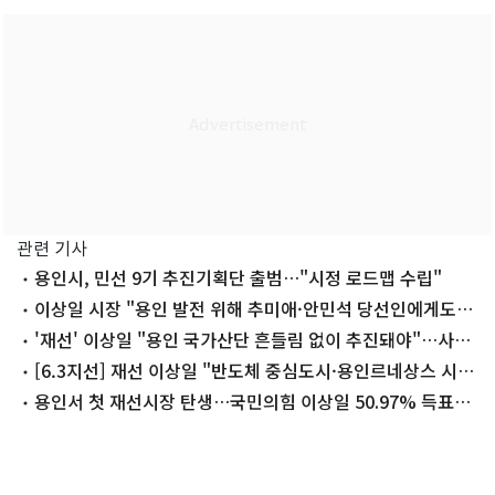
관련 기사
용인시, 민선 9기 추진기획단 출범…"시정 로드맵 수립"
이상일 시장 "용인 발전 위해 추미애·안민석 당선인에게도
협력 요청"
'재선' 이상일 "용인 국가산단 흔들림 없이 추진돼야"…사수
의지 재확인
[6.3지선] 재선 이상일 "반도체 중심도시·용인르네상스 시즌
2 열겠다"
용인서 첫 재선시장 탄생…국민의힘 이상일 50.97% 득표로
당선