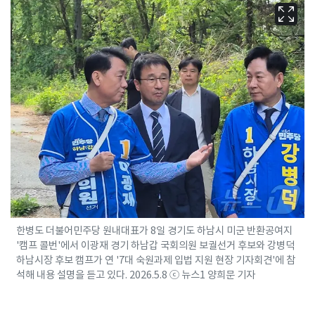
한병도 더불어민주당 원내대표가 8일 경기도 하남시 미군 반환공여지
'캠프 콜번'에서 이광재 경기 하남갑 국회의원 보궐선거 후보와 강병덕
하남시장 후보 캠프가 연 '7대 숙원과제 입법 지원 현장 기자회견'에 참
석해 내용 설명을 듣고 있다. 2026.5.8 ⓒ 뉴스1 양희문 기자