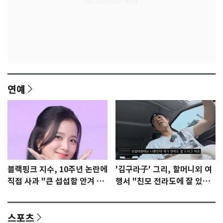
연예
블랙핑크 지수, 10주년 논란에
'김구라子' 그리, 할머니외 여
직접 사과 "큰 섭섭함 안겨 미
행서 "친모 전라도에 잘 있
안"
어"…유튜브서 언급
스포츠