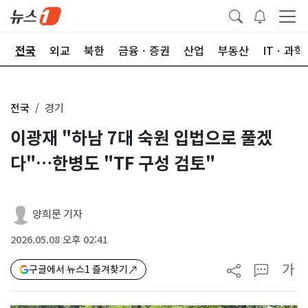
제
전국
외교
북한
금융ㆍ증권
산업
부동산
ITㆍ과학
전국
경기
이광재 "하남 7대 숙원 입법으로 풀겠
다"…한병도 "TF 구성 검토"
양희문 기자
2026.05.08 오후 02:41
가
구글에서 뉴스1 즐겨찾기