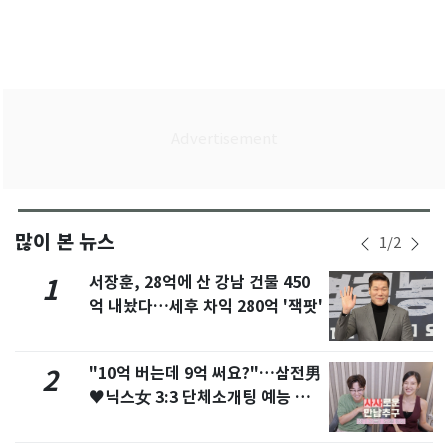
많이 본 뉴스
1
/
2
서장훈, 28억에 산 강남 건물 450
1
억 내놨다…세후 차익 280억 '잭팟'
"10억 버는데 9억 써요?"…삼전男
2
♥닉스女 3:3 단체소개팅 예능 화
제