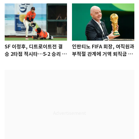
SF 이정후, 디트로이트전 결
인판티노 FIFA 회장, 여직원과
승 2타점 적시타…5-2 승리 견
부적절 관계에 거액 퇴직금 지
인
급 논란