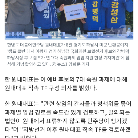
한병도 더불어민주당 원내대표가 8일 경기도 하남시 미군 반환공여지
'캠프 콜번'에서 이광재 경기 하남갑 국회의원 보궐선거 후보와 강병덕
하남시장 후보 캠프가 연 '7대 숙원과제 입법 지원 현장 기자회견'에 참
석해 기념 촬영하고 있다. ⓒ 뉴스1 양희문 기자
한 원내대표는 이 예비후보의 7대 숙원 과제에 대해
원내대표 직속 TF 구성 의사를 밝혔다.
한 원내대표는 "관련 상임위 간사들과 정책위를 묶어
과제별 입법 경로를 속도감 있게 검토하고, 발의되는
법안이 원내에서 표류하지 않도록 민주당이 챙기겠
다"며 "지방선거 이후 원내대표 직속 TF를 검토하겠