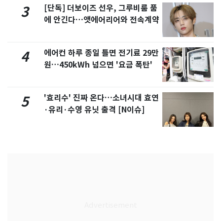
[단독] 더보이즈 선우, 그루비룸 품
3
에 안긴다…앳에어리어와 전속계약
에어컨 하루 종일 틀면 전기료 29만
4
원…450kWh 넘으면 '요금 폭탄'
'효리수' 진짜 온다…소녀시대 효연
5
·유리·수영 유닛 출격 [N이슈]