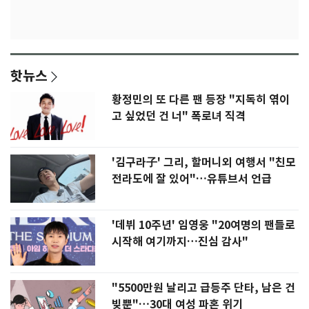
핫뉴스
황정민의 또 다른 팬 등장 "지독히 엮이
고 싶었던 건 너" 폭로녀 직격
'김구라子' 그리, 할머니외 여행서 "친모
전라도에 잘 있어"…유튜브서 언급
'데뷔 10주년' 임영웅 "20여명의 팬들로
시작해 여기까지…진심 감사"
"5500만원 날리고 급등주 단타, 남은 건
빚뿐"…30대 여성 파혼 위기