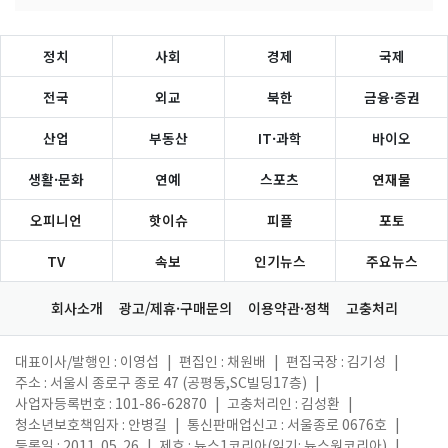
정치
사회
경제
국제
전국
외교
북한
금융·증권
산업
부동산
IT·과학
바이오
생활·문화
연예
스포츠
연재물
오피니언
핫이슈
피플
포토
TV
속보
인기뉴스
주요뉴스
회사소개
광고/제휴·구매문의
이용약관·정책
고충처리
대표이사/발행인 : 이영섭
|
편집인 : 채원배
|
편집국장 : 김기성
|
주소 : 서울시 종로구 종로 47 (공평동,SC빌딩17층)
|
사업자등록번호 : 101-86-62870
|
고충처리인 : 김성환
|
청소년보호책임자 : 안병길
|
통신판매업신고 : 서울종로 0676호
|
등록일 : 2011. 05. 26
|
제호 : 뉴스1코리아(읽기: 뉴스원코리아)
|