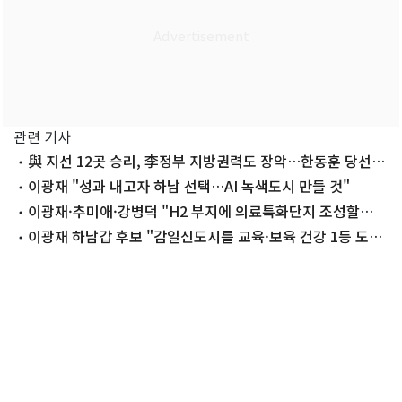
관련 기사
與 지선 12곳 승리, 李정부 지방권력도 장악…한동훈 당선,
조국 낙선
이광재 "성과 내고자 하남 선택…AI 녹색도시 만들 것"
이광재·추미애·강병덕 "H2 부지에 의료특화단지 조성할
것"
이광재 하남갑 후보 "감일신도시를 교육·보육 건강 1등 도시
로"