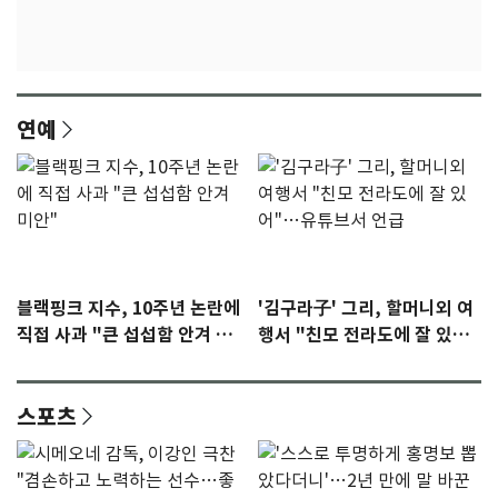
연예
블랙핑크 지수, 10주년 논란에
'김구라子' 그리, 할머니외 여
직접 사과 "큰 섭섭함 안겨 미
행서 "친모 전라도에 잘 있
안"
어"…유튜브서 언급
스포츠