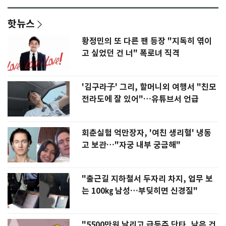
핫뉴스
황정민의 또 다른 팬 등장 "지독히 엮이
고 싶었던 건 너" 폭로녀 직격
'김구라子' 그리, 할머니외 여행서 "친모
전라도에 잘 있어"…유튜브서 언급
회춘실험 억만장자, '여친 생리혈' 냉동
고 보관…"자궁 내부 궁금해"
"출근길 지하철서 두자리 차지, 업무 보
는 100㎏ 남성…부딪히면 신경질"
"5500만원 날리고 급등주 단타, 남은 건