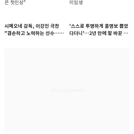
시메오네 감독, 이강인 극찬
'스스로 투명하게 홍명보 뽑았
"겸손하고 노력하는 선수…좋
다더니'…2년 만에 말 바꾼 이
은 첫인상"
임생