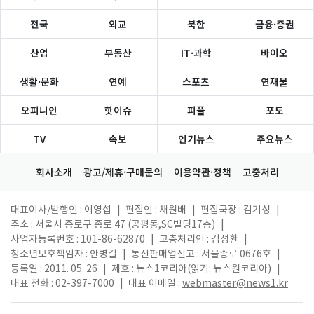
전국
외교
북한
금융·증권
산업
부동산
IT·과학
바이오
생활·문화
연예
스포츠
연재물
오피니언
핫이슈
피플
포토
TV
속보
인기뉴스
주요뉴스
회사소개
광고/제휴·구매문의
이용약관·정책
고충처리
대표이사/발행인 : 이영섭
|
편집인 : 채원배
|
편집국장 : 김기성
|
주소 : 서울시 종로구 종로 47 (공평동,SC빌딩17층)
|
사업자등록번호 : 101-86-62870
|
고충처리인 : 김성환
|
청소년보호책임자 : 안병길
|
통신판매업신고 : 서울종로 0676호
|
등록일 : 2011. 05. 26
|
제호 : 뉴스1코리아(읽기: 뉴스원코리아)
|
대표 전화 : 02-397-7000
|
대표 이메일 :
webmaster@news1.kr