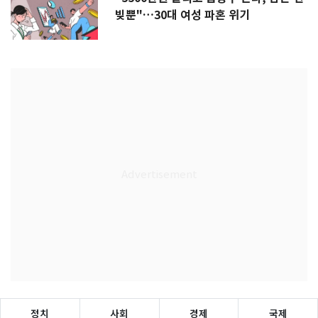
빚뿐"…30대 여성 파혼 위기
정치
사회
경제
국제