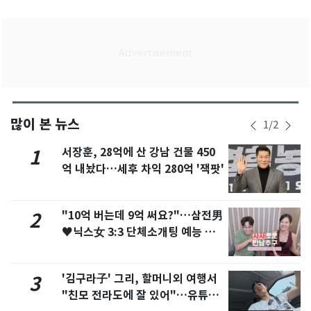
많이 본 뉴스
1
/
2
서장훈, 28억에 산 강남 건물 450
1
억 내놨다…세후 차익 280억 '잭팟'
"10억 버는데 9억 써요?"…삼전男
2
♥닉스女 3:3 단체소개팅 예능 화
제
'김구라子' 그리, 할머니외 여행서
3
"친모 전라도에 잘 있어"…유튜브