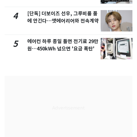
서 언급
[단독] 더보이즈 선우, 그루비룸 품
4
에 안긴다…앳에어리어와 전속계약
에어컨 하루 종일 틀면 전기료 29만
5
원…450kWh 넘으면 '요금 폭탄'