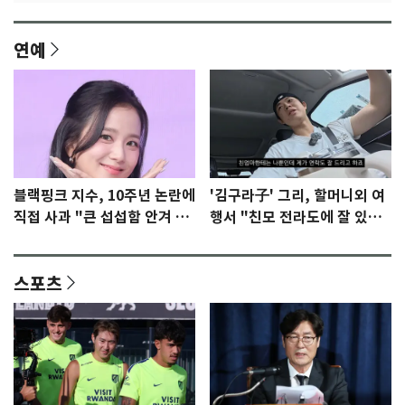
연예
블랙핑크 지수, 10주년 논란에
'김구라子' 그리, 할머니외 여
직접 사과 "큰 섭섭함 안겨 미
행서 "친모 전라도에 잘 있
안"
어"…유튜브서 언급
스포츠