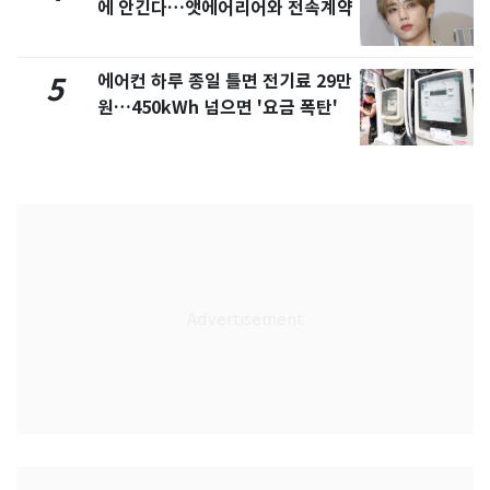
에 안긴다…앳에어리어와 전속계약
에어컨 하루 종일 틀면 전기료 29만
5
원…450kWh 넘으면 '요금 폭탄'