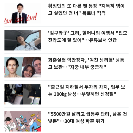
황정민의 또 다른 팬 등장 "지독히 엮이
고 싶었던 건 너" 폭로녀 직격
'김구라子' 그리, 할머니외 여행서 "친모
전라도에 잘 있어"…유튜브서 언급
회춘실험 억만장자, '여친 생리혈' 냉동
고 보관…"자궁 내부 궁금해"
"출근길 지하철서 두자리 차지, 업무 보
는 100㎏ 남성…부딪히면 신경질"
"5500만원 날리고 급등주 단타, 남은 건
빚뿐"…30대 여성 파혼 위기