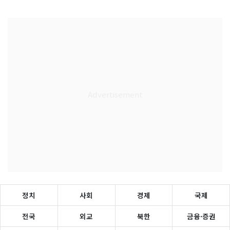
정치
사회
경제
국제
전국
외교
북한
금융·증권