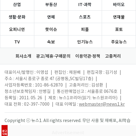
산업
부동산
IT·과학
바이오
생활·문화
연예
스포츠
연재물
오피니언
핫이슈
피플
포토
TV
속보
인기뉴스
주요뉴스
회사소개
광고/제휴·구매문의
이용약관·정책
고충처리
대표이사/발행인 : 이영섭
|
편집인 : 채원배
|
편집국장 : 김기성
|
주소 : 서울시 종로구 종로 47 (공평동,SC빌딩17층)
|
사업자등록번호 : 101-86-62870
|
고충처리인 : 김성환
|
청소년보호책임자 : 안병길
|
통신판매업신고 : 서울종로 0676호
|
등록일 : 2011. 05. 26
|
제호 : 뉴스1코리아(읽기: 뉴스원코리아)
|
대표 전화 : 02-397-7000
|
대표 이메일 :
webmaster@news1.kr
Copyright ⓒ 뉴스1. All rights reserved. 무단 사용 및 재배포, AI학습
활용 금지.
광고
삭제