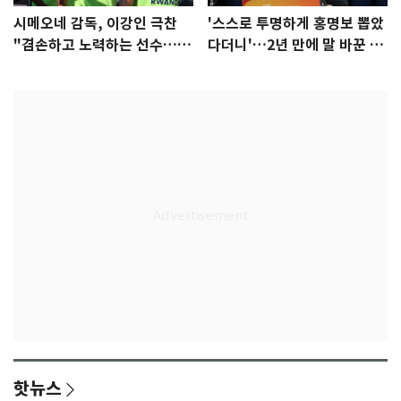
시메오네 감독, 이강인 극찬
'스스로 투명하게 홍명보 뽑았
"겸손하고 노력하는 선수…좋
다더니'…2년 만에 말 바꾼 이
은 첫인상"
임생
핫뉴스