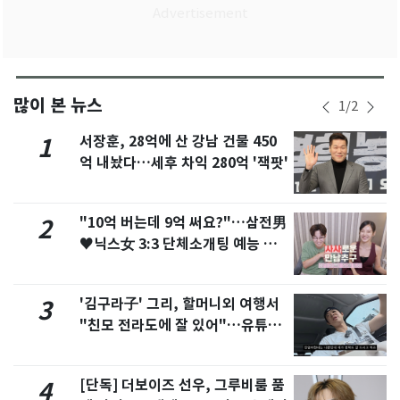
많이 본 뉴스
1
/
2
서장훈, 28억에 산 강남 건물 450
1
억 내놨다…세후 차익 280억 '잭팟'
"10억 버는데 9억 써요?"…삼전男
2
♥닉스女 3:3 단체소개팅 예능 화
제
'김구라子' 그리, 할머니외 여행서
3
"친모 전라도에 잘 있어"…유튜브
서 언급
[단독] 더보이즈 선우, 그루비룸 품
4