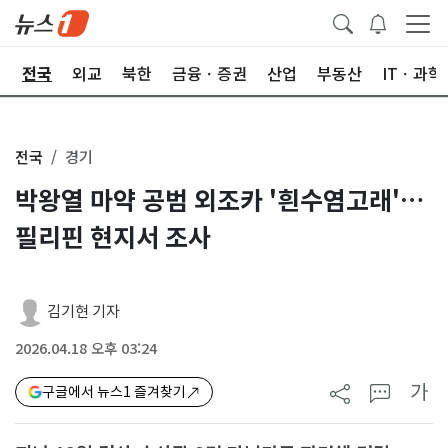
제
전국
외교
북한
금융ㆍ증권
산업
부동산
ITㆍ과학
전국
경기
박왕열 마약 공범 외조카 '흰수염고래'…
필리핀 현지서 조사
김기현 기자
2026.04.18 오후 03:24
가
구글에서 뉴스1 즐겨찾기