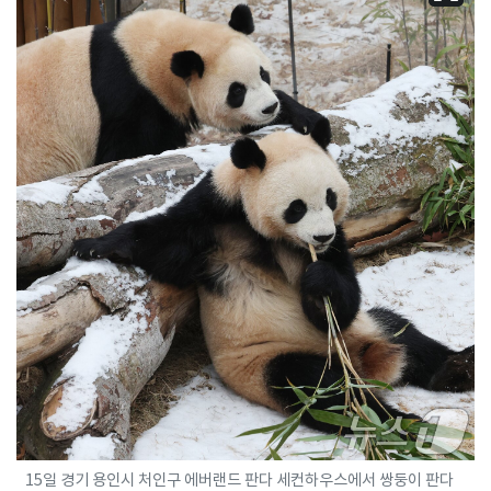
15일 경기 용인시 처인구 에버랜드 판다 세컨하우스에서 쌍둥이 판다