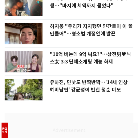
행…"바지에 체액까지 묻었다"
허지웅 "우리가 지지했던 인간들이 이 꼴
만들어"…형소법 개정안에 발끈
"10억 버는데 9억 써요?"…삼전男♥닉
스女 3:3 단체소개팅 예능 화제
유하진, 민낯도 반짝반짝…'14세 연상
예비남편' 강균성이 반한 청순 미모
광고
삭제