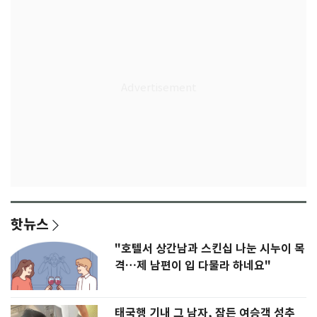
핫뉴스
"호텔서 상간남과 스킨십 나눈 시누이 목
격…제 남편이 입 다물라 하네요"
태국행 기내 그 남자, 잠든 여승객 성추