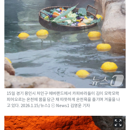
15일 경기 용인시 처인구 에버랜드에서 카피바라들이 김이 모락모락
피어오르는 온천에 몸을 담근 채 따뜻하게 온천욕을 즐기며 겨울을 나
고 있다. 2026.1.15/뉴스1 ⓒ News1 김영운 기자