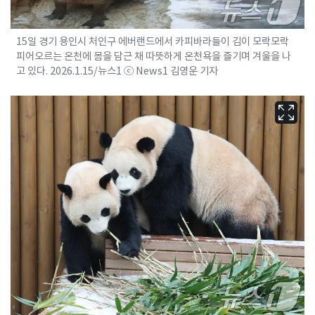
15일 경기 용인시 처인구 에버랜드에서 카피바라들이 김이 모락모락
피어오르는 온천에 몸을 담근 채 따뜻하게 온천욕을 즐기며 겨울을 나
고 있다. 2026.1.15/뉴스1 ⓒ News1 김영운 기자