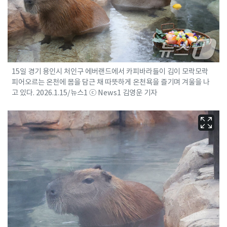
15일 경기 용인시 처인구 에버랜드에서 카피바라들이 김이 모락모락
피어오르는 온천에 몸을 담근 채 따뜻하게 온천욕을 즐기며 겨울을 나
고 있다. 2026.1.15/뉴스1 ⓒ News1 김영운 기자