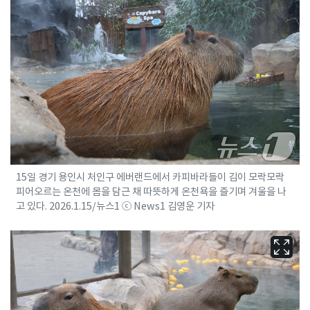
15일 경기 용인시 처인구 에버랜드에서 카피바라들이 김이 모락모락
피어오르는 온천에 몸을 담근 채 따뜻하게 온천욕을 즐기며 겨울을 나
고 있다. 2026.1.15/뉴스1 ⓒ News1 김영운 기자