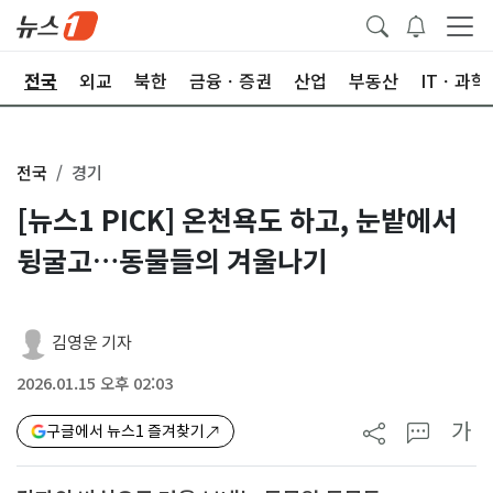
제
전국
외교
북한
금융ㆍ증권
산업
부동산
ITㆍ과학
전국
경기
[뉴스1 PICK] 온천욕도 하고, 눈밭에서
뒹굴고…동물들의 겨울나기
김영운 기자
2026.01.15 오후 02:03
가
구글에서 뉴스1 즐겨찾기