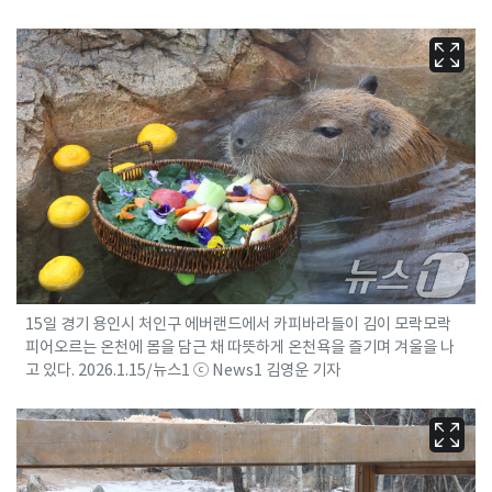
15일 경기 용인시 처인구 에버랜드에서 카피바라들이 김이 모락모락
피어오르는 온천에 몸을 담근 채 따뜻하게 온천욕을 즐기며 겨울을 나
고 있다. 2026.1.15/뉴스1 ⓒ News1 김영운 기자