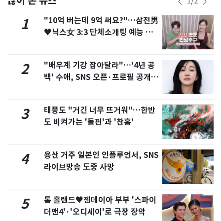
1
/
2
"10억 버는데 9억 써요?"…삼전男
1
♥닉스女 3:3 단체소개팅 예능 화
제
"배우계 기강 잡아달라"…'4년 공
2
백' 수애, SNS 오픈·프로필 공개
화제
태풍도 "거긴 너무 뜨거워"…한반
3
도 비켜가는 '돌핀'과 '찬홈'
용산 거주 일본인 인플루언서, SNS
4
라이브방송 도중 사망
톰 홀랜드♥젠데이아 부부 '스파이
5
더맨4'·'오디세이'로 극장 장악