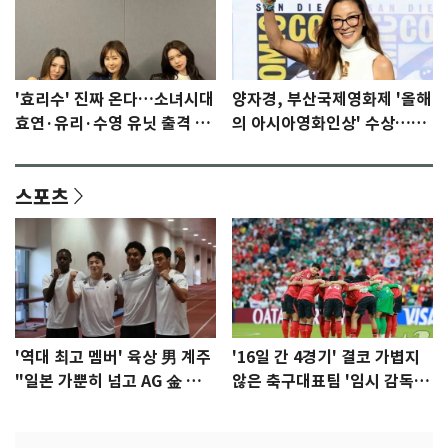
'효리수' 진짜 온다…소녀시대
양자경, 부산국제영화제 '올해
효연·유리·수영 유닛 출격 [N
의 아시아영화인상' 수상…15
이슈]
년만에 부산 온다
스포츠
'역대 최고 멤버' 육상 男 계주
'16일 간 4경기' 결코 가볍지
"일본 가뿐히 넘고 AG 金 따겠
않은 축구대표팀 '임시 감독'
다"
무게