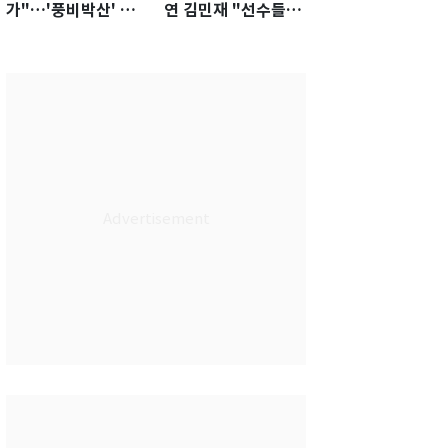
가"…'풍비박산' 축
연 김민재 "선수들도
구협회장 후보 '실종'
못 하기는 했다"