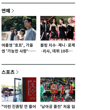
연예
여름엔 '호프', 가을
블핑 지수·제니·로제
엔 '가능한 사랑'…국
·리사, 데뷔 10주년
제영화제 수상 기대
이벤트 '완전체' 참석
감 [N이슈]
확정…기대감 UP
스포츠
"이런 진흙탕 안 들어
'남아공 졸전' 처음 입