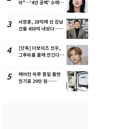
라"…'4년 공백' 수애,
키나와·가고
SNS 오픈·프로필 공개
근…26만명
화제
서장훈, 28억에 산 강남
전남광주 화
3
8
건물 450억 내놨다…세
교통사고로 
후 차익 280억 '잭팟'
지…6명 부
[단독] 더보이즈 선우,
축구협회, 
4
9
그루비룸 품에 안긴다…
들 10여명 대
앳에어리어와 전속계약
대' 의혹…
픽 예선 등
에어컨 하루 종일 틀면
美 상원 클
5
10
전기료 29만 원…
리 난항…민
450kWh 넘으면 '요금
·AML 보완
폭탄'