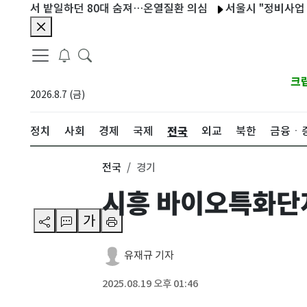
 밭일하던 80대 숨져…온열질환 의심
서울시 "정비사업 순증효과
크
2026.8.7 (금)
전국
정치
사회
경제
국제
외교
북한
금융ㆍ
전국
경기
시흥 바이오특화단
가
유재규 기자
2025.08.19 오후 01:46