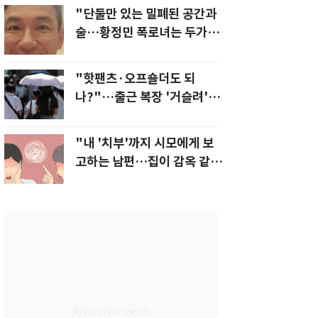
"단둘만 있는 밀폐된 공간과
술…황정민 폭로녀는 두가지
에 집착했다"
"핫팬츠·오프숄더도 되
나?"…출근 복장 '거슬려'
vs '괜찮아' 의견 분분
"내 '치부'까지 시모에게 보
고하는 남편…집이 감옥 같
다" 아내 고통