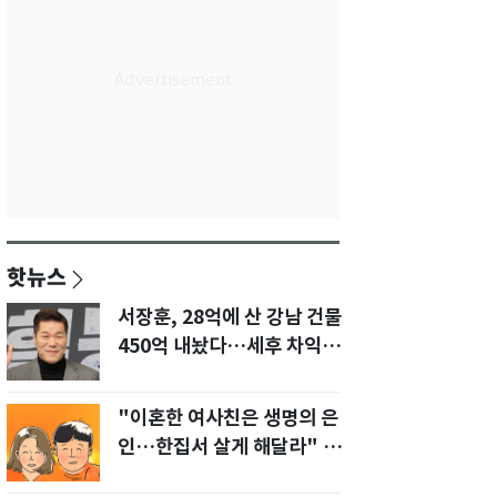
핫뉴스
서장훈, 28억에 산 강남 건물
450억 내놨다…세후 차익
280억 '잭팟'
"이혼한 여사친은 생명의 은
인…한집서 살게 해달라" 남
편 요구에 '절망'