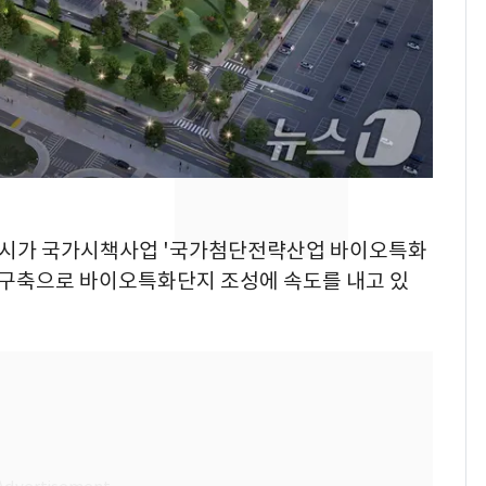
키나와·가고시마현 접
근…26만명 대피령
전남광주 화정역 인근서
8
교통사고로 40대 심정
지…6명 부상
축구협회, 외국인 심판
9
들 10여명 대상 '성 접
대' 의혹…월드컵·올림
 시흥시가 국가시책사업 '국가첨단전략산업 바이오특화
픽 예선 등
등 구축으로 바이오특화단지 조성에 속도를 내고 있
美 상원 클래리티법 처
10
리 난항…민주당 "윤리
·AML 보완 우선"