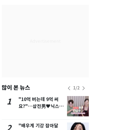
부산
33
℃
대구
37
℃
인천
37
℃
광주
37
℃
대전
36
℃
울산
32
℃
강릉
30
℃
제주
30
℃
많이 본 뉴스
1
/
2
"10억 버는데 9억 써
"캐리비안 
1
6
요?"…삼전男♥닉스女
의실에 남자
3:3 단체소개팅 예능 화
요"…경찰 
제
"배우계 기강 잡아달
13호 태풍 '
2
7