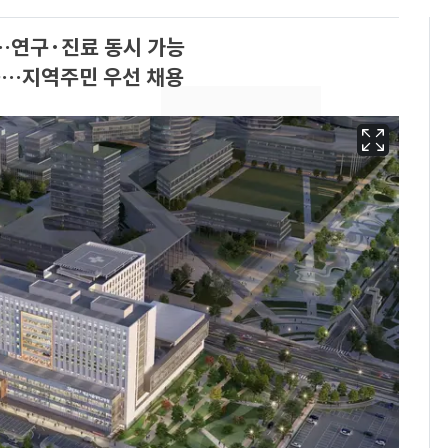
…연구·진료 동시 가능
착공…지역주민 우선 채용
"캐리비안 베이 여자 탈
6
의실에 남자가 있어
요"…경찰 수사
13호 태풍 '돌핀' 日오
7