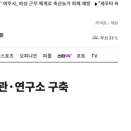
주시, 비상 근무 체계로 축산농가 피해 예방
"세우타 배후 모로코와 
제주
30
℃
커넥트
제보
|
서울
36
℃
문
부산
33
℃
대구
37
℃
스포츠
오피니언
피플
포토
TV
인천
37
℃
광주
37
℃
관·연구소 구축
대전
36
℃
울산
32
℃
강릉
30
℃
제주
30
℃
서울
36
℃