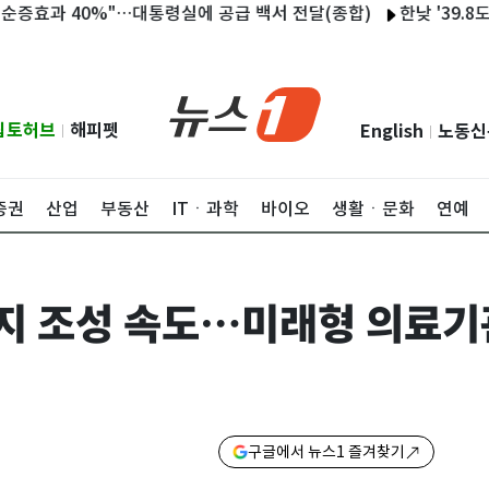
 40%"…대통령실에 공급 백서 전달(종합)
한낮 '39.8도' 여
립토허브
해피펫
English
노동신
|
|
증권
산업
부동산
ITㆍ과학
바이오
생활ㆍ문화
연예
지 조성 속도…미래형 의료기
구글에서 뉴스1 즐겨찾기