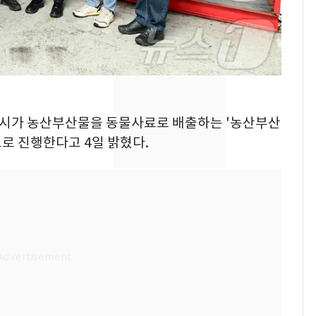
돌파하나…한낮 39도
폭염[오늘날씨]
SK하이닉스 또 프리마
8
켓 하한가…달랑 11주
에 시초가 소동
"캐리비안 베이 여자 탈
9
안산시가 농산부산물을 동물사료로 배출하는 '농산부산
의실에 남자가 있어
로 진행한다고 4일 밝혔다.
요"…경찰 수사
전남광주통합특별시 정
10
무부시장 후보 백승주·
윤난실 지명