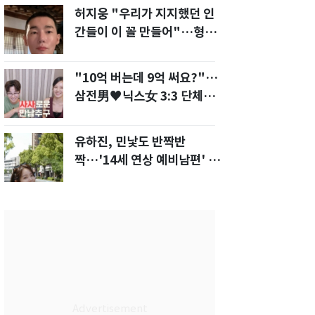
허지웅 "우리가 지지했던 인
간들이 이 꼴 만들어"…형소
법 개정안에 발끈
"10억 버는데 9억 써요?"…
삼전男♥닉스女 3:3 단체소
개팅 예능 화제
유하진, 민낯도 반짝반
짝…'14세 연상 예비남편' 강
균성이 반한 청순 미모