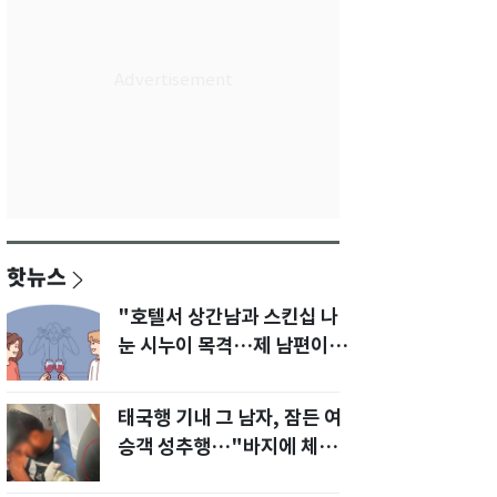
핫뉴스
"호텔서 상간남과 스킨십 나
눈 시누이 목격…제 남편이
입 다물라 하네요"
태국행 기내 그 남자, 잠든 여
승객 성추행…"바지에 체액
까지 묻었다"