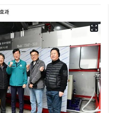
 효과
[단독]"이번 역은 신논
6
현, 토스역입니다"…서
울 지하철에 토스 이름
새겼다
펄펄 끓는 서울, 40도
7