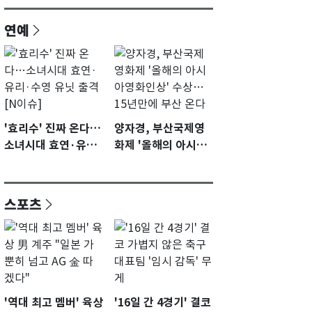
연예
'효리수' 진짜 온다…
양자경, 부산국제영
소녀시대 효연·유리·
화제 '올해의 아시아
수영 유닛 출격 [N이
영화인상' 수상…15
슈]
년만에 부산 온다
스포츠
'역대 최고 멤버' 육상
'16일 간 4경기' 결코