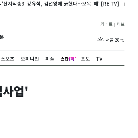
송3' 강유석, 김선영에 긁혔다…오목 '패' [RE:TV]
'구해줘홈즈' 
커넥트
제보
|
제주
27
℃
문
서울
28
℃
부산
26
℃
스포츠
오피니언
피플
포토
TV
대구
26
℃
인천
28
℃
범사업'
광주
25
℃
대전
26
℃
울산
24
℃
강릉
23
℃
제주
27
℃