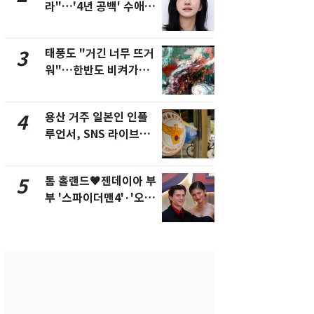
라"…'4년 공백' 수애,
돌파하나…한
SNS 오픈·프로필 공개
폭염[오늘날
화제
태풍도 "거긴 너무 뜨거
SK하이닉스
3
8
워"…한반도 비켜가는
켓 하한가…
'돌핀'과 '찬홈'
에 시초가 
용산 거주 일본인 인플
"캐리비안 
4
9
루언서, SNS 라이브방
의실에 남자
송 도중 사망
요"…경찰 
톰 홀랜드♥젠데이아 부
전남광주통
5
10
부 '스파이더맨4'·'오디
무부시장 후
세이'로 극장 장악
윤난실 지명