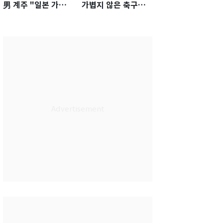
男 계주 "일본 가뿐히
가볍지 않은 축구대
넘고 AG 金 따겠다"
표팀 '임시 감독' 무게