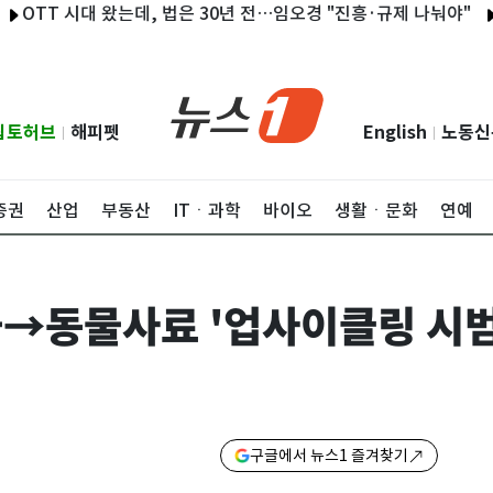
 시대 왔는데, 법은 30년 전…임오경 "진흥·규제 나눠야"
'산지직
립토허브
해피펫
English
노동신
|
|
증권
산업
부동산
ITㆍ과학
바이오
생활ㆍ문화
연예
물→동물사료 '업사이클링 시
구글에서 뉴스1 즐겨찾기