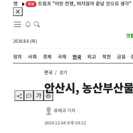
명
트럼프 "이란 전쟁, 머지않아 끝날 것으로 생각"
OTT
속보
크
2026.8.6 (목)
전국
정치
사회
경제
국제
외교
북한
금융ㆍ
전국
경기
안산시, 농산부산
가
유재규 기자
2024.12.04 오후 03:12