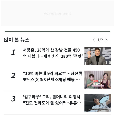
많이 본 뉴스
1
/
2
서장훈, 28억에 산 강남 건물 450
1
억 내놨다…세후 차익 280억 '잭팟'
"10억 버는데 9억 써요?"…삼전男
2
♥닉스女 3:3 단체소개팅 예능 화
제
'김구라子' 그리, 할머니외 여행서
3
"친모 전라도에 잘 있어"…유튜브
서 언급