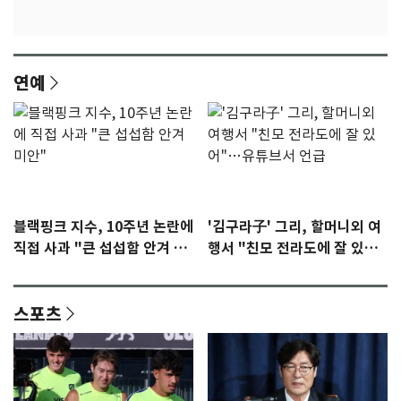
연예
블랙핑크 지수, 10주년 논란에
'김구라子' 그리, 할머니외 여
직접 사과 "큰 섭섭함 안겨 미
행서 "친모 전라도에 잘 있
안"
어"…유튜브서 언급
스포츠