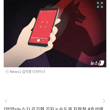
ⓒ News1 김지영 디자이너
(안양=뉴스1) 김기현 기자 = 수도권 지하철 4호선에