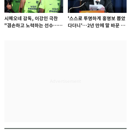
시메오네 감독, 이강인 극찬
'스스로 투명하게 홍명보 뽑았
"겸손하고 노력하는 선수…좋
다더니'…2년 만에 말 바꾼 이
은 첫인상"
임생