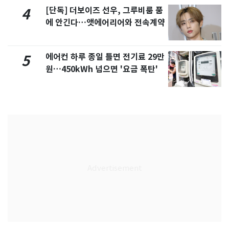
[단독] 더보이즈 선우, 그루비룸 품
4
에 안긴다…앳에어리어와 전속계약
에어컨 하루 종일 틀면 전기료 29만
5
원…450kWh 넘으면 '요금 폭탄'