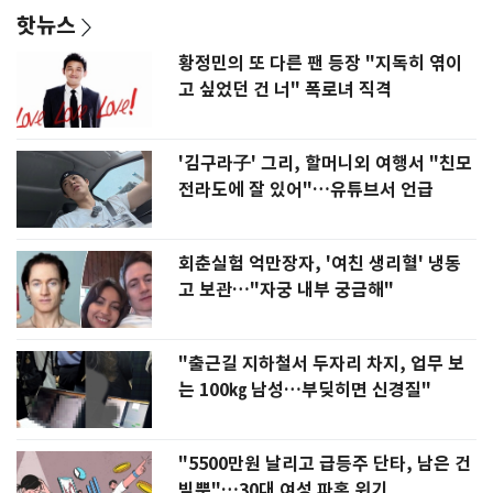
핫뉴스
황정민의 또 다른 팬 등장 "지독히 엮이
고 싶었던 건 너" 폭로녀 직격
'김구라子' 그리, 할머니외 여행서 "친모
전라도에 잘 있어"…유튜브서 언급
회춘실험 억만장자, '여친 생리혈' 냉동
고 보관…"자궁 내부 궁금해"
"출근길 지하철서 두자리 차지, 업무 보
는 100㎏ 남성…부딪히면 신경질"
"5500만원 날리고 급등주 단타, 남은 건
빚뿐"…30대 여성 파혼 위기