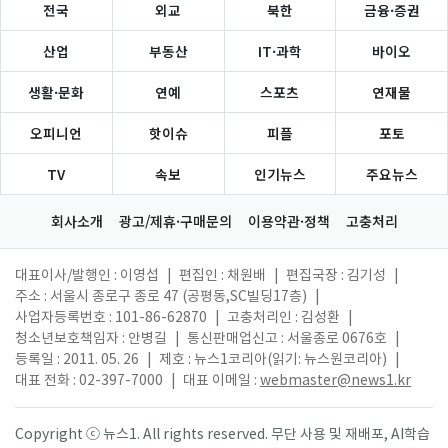
전국
외교
북한
금융·증권
산업
부동산
IT·과학
바이오
생활·문화
연예
스포츠
연재물
오피니언
핫이슈
피플
포토
TV
속보
인기뉴스
주요뉴스
회사소개
광고/제휴·구매문의
이용약관·정책
고충처리
대표이사/발행인 : 이영섭
|
편집인 : 채원배
|
편집국장 : 김기성
|
주소 : 서울시 종로구 종로 47 (공평동,SC빌딩17층)
|
사업자등록번호 : 101-86-62870
|
고충처리인 : 김성환
|
청소년보호책임자 : 안병길
|
통신판매업신고 : 서울종로 0676호
|
등록일 : 2011. 05. 26
|
제호 : 뉴스1코리아(읽기: 뉴스원코리아)
|
대표 전화 : 02-397-7000
|
대표 이메일 :
webmaster@news1.kr
Copyright ⓒ 뉴스1. All rights reserved. 무단 사용 및 재배포, AI학습