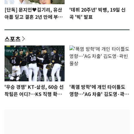
[단독] 문지인♥김기리, 유산
'데뷔 20주년' 빅뱅, 19일 신
아픔 딛고 결혼 2년 만에 부모
곡 '빅' 발표
됐다…7일 득남
스포츠
'우승 경쟁' KT-삼성, 60승 선
'폭염 방학'에 개인 타이틀도
착팀은 어디?…KS 직행 확률
영향…'AG 차출' 김도영·곽빈
77.8%
울상