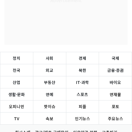
정치
사회
경제
국제
전국
외교
북한
금융·증권
산업
부동산
IT·과학
바이오
생활·문화
연예
스포츠
연재물
오피니언
핫이슈
피플
포토
TV
속보
인기뉴스
주요뉴스