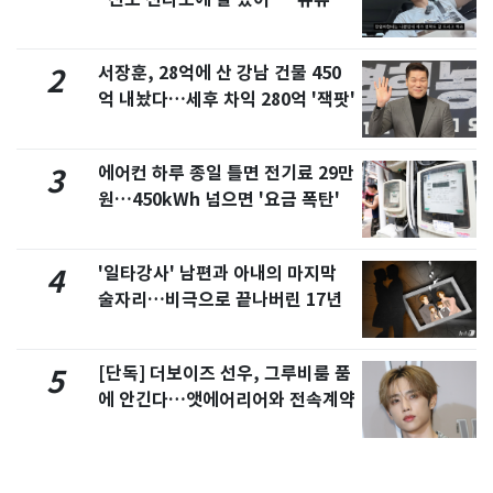
서 언급
서장훈, 28억에 산 강남 건물 450
2
억 내놨다…세후 차익 280억 '잭팟'
에어컨 하루 종일 틀면 전기료 29만
3
원…450kWh 넘으면 '요금 폭탄'
'일타강사' 남편과 아내의 마지막
4
술자리…비극으로 끝나버린 17년
[단독] 더보이즈 선우, 그루비룸 품
5
에 안긴다…앳에어리어와 전속계약