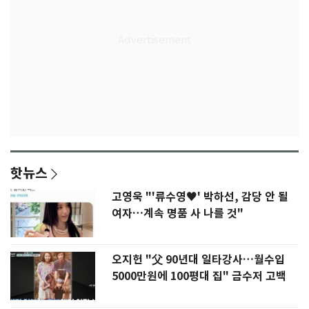
핫뉴스
고영욱 "'류수영♥' 박하선, 감당 안 될
여자…계속 명품 사 나를 것"
오지헌 "父 90년대 일타강사…월수입
5000만원에 100평대 집" 금수저 고백