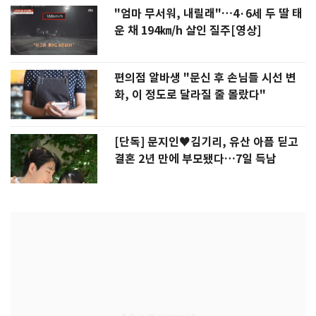
"엄마 무서워, 내릴래"…4·6세 두 딸 태
운 채 194㎞/h 살인 질주[영상]
편의점 알바생 "문신 후 손님들 시선 변
화, 이 정도로 달라질 줄 몰랐다"
[단독] 문지인♥김기리, 유산 아픔 딛고
결혼 2년 만에 부모됐다…7일 득남