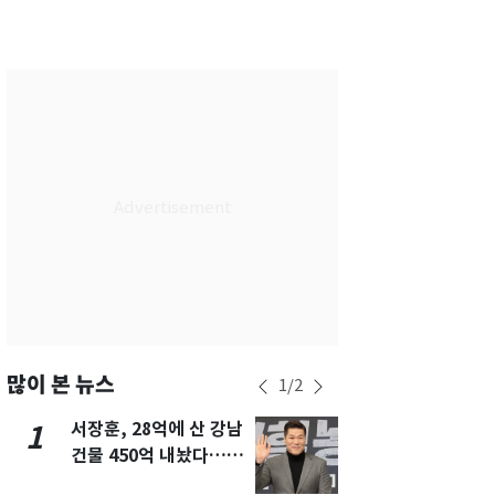
서울
33
℃
부산
33
℃
대구
33
℃
인천
34
℃
광주
33
℃
대전
33
℃
울산
32
℃
강릉
24
℃
제주
32
℃
많이 본 뉴스
1
/
2
서장훈, 28억에 산 강남
13호 태풍 '
1
6
건물 450억 내놨다…세
키나와·가고
후 차익 280억 '잭팟'
근…26만명