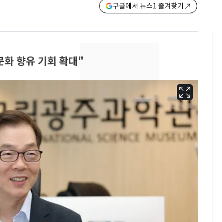
구글에서 뉴스1 즐겨찾기
화 향유 기회 확대"
13호 태풍 '돌핀' 日오
6
키나와·가고시마현 접
근…26만명 대피령