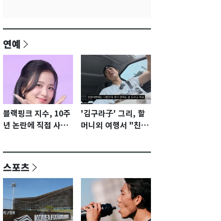
연예
블랙핑크 지수, 10주
'김구라子' 그리, 할
년 논란에 직접 사과
머니외 여행서 "친모
"큰 섭섭함 안겨 미
전라도에 잘 있어"…
안"
유튜브서 언급
스포츠