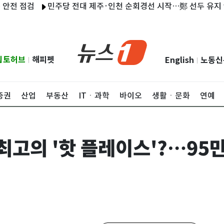
점검
민주당 전대 제주·인천 순회경선 시작…鄭 선두 유지 vs 金 
립토허브
해피펫
English
노동신
|
|
증권
산업
부동산
ITㆍ과학
바이오
생활ㆍ문화
연예
고의 '핫 플레이스'?…95만