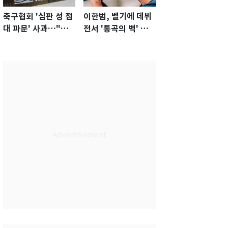
축구협회 '심판 성 접
이한범, 벨기에 데뷔
대 파문' 사과…"참
전서 '통곡의 벽' 활
담한 상황, 쇄신 약
약…경기 최우수선수
속"
선정