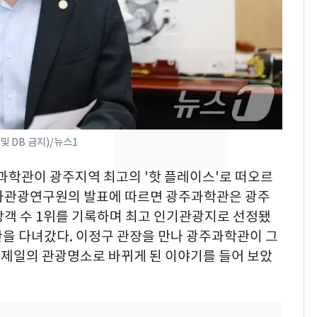
[단독]중수청 가는 검찰
7
수사관 경력 합산 추
진…법무사·집행관 '혜
택' 유지
"캐리비안 베이 여자 탈
8
의실에 남자가 있어
요"…경찰 수사
 DB 금지)/뉴스1
전남광주 화정역 인근서
9
교통사고로 40대 심정
주과학관이 광주지역 최고의 '핫 플레이스'로 떠오르
지…6명 부상
문화관광연구원의 발표에 따르면 광주과학관은 광주
입장객 수 1위를 기록하며 최고 인기관광지로 선정됐
낮 최고 37도 폭염 계
10
속…전국 곳곳 비 [오늘
학관을 다녀갔다. 이정구 관장을 만나 광주과학관이 그
날씨]
주 제일의 관광명소로 바뀌게 된 이야기를 들어 보았