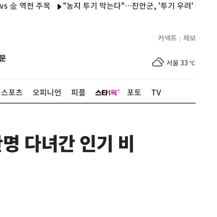
역전 주목
"농지 투기 막는다"…진안군, '투기 우려' 3만여 필지 
커넥트
제보
|
제주
32
℃
문
서울
33
℃
부산
33
℃
스포츠
오피니언
피플
포토
TV
대구
33
℃
인천
34
℃
명 다녀간 인기 비
광주
33
℃
대전
33
℃
울산
32
℃
강릉
24
℃
제주
32
℃