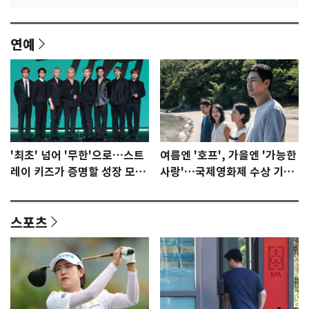
연예
'최초' 넘어 '무한'으로…스트
여름엔 '호프', 가을엔 '가능한
레이 키즈가 증명할 성장 모멘
사랑'…국제영화제 수상 기대
텀 [N이슈]
감 [N이슈]
스포츠