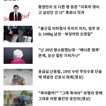
황정민의 또 다른 팬 등장 "지독히 엮이
고 싶었던 건 너" 폭로녀 직격
"출근길 지하철서 두자리 차지, 업무 보
는 100㎏ 남성…부딪히면 신경질"
"난 20년 병수발했는데…'배다른 형제'
존재, 유산 절반 가져가나"
응급실 난동범, 10년 수련 주짓수로 단숨
에 제압한 간호사 화제[영상]
"죽여줄까?" "그래 죽여라" 보행자 향해
그대로 차량 돌진한 운전자[영상]