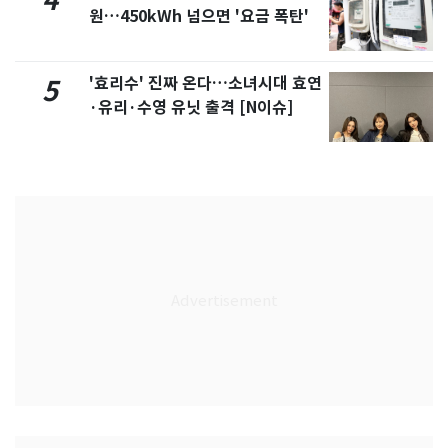
4
원…450kWh 넘으면 '요금 폭탄'
'효리수' 진짜 온다…소녀시대 효연
5
·유리·수영 유닛 출격 [N이슈]