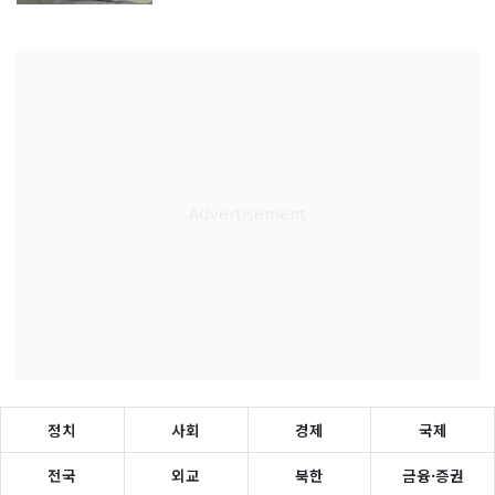
정치
사회
경제
국제
전국
외교
북한
금융·증권