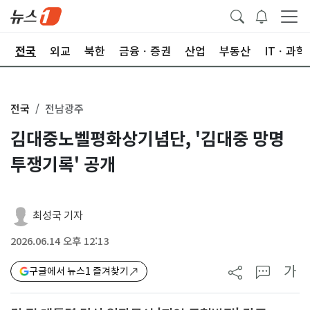
제
전국
외교
북한
금융ㆍ증권
산업
부동산
ITㆍ과학
전국
전남광주
김대중노벨평화상기념단, '김대중 망명
투쟁기록' 공개
최성국 기자
2026.06.14 오후 12:13
가
구글에서 뉴스1 즐겨찾기