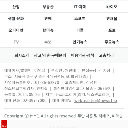
산업
부동산
IT·과학
바이오
생활·문화
연예
스포츠
연재물
오피니언
핫이슈
피플
포토
TV
속보
인기뉴스
주요뉴스
회사소개
광고/제휴·구매문의
이용약관·정책
고충처리
대표이사/발행인 : 이영섭
|
편집인 : 채원배
|
편집국장 : 김기성
|
주소 : 서울시 종로구 종로 47 (공평동,SC빌딩17층)
|
사업자등록번호 : 101-86-62870
|
고충처리인 : 김성환
|
청소년보호책임자 : 안병길
|
통신판매업신고 : 서울종로 0676호
|
등록일 : 2011. 05. 26
|
제호 : 뉴스1코리아(읽기: 뉴스원코리아)
|
대표 전화 : 02-397-7000
|
대표 이메일 :
webmaster@news1.kr
Copyright ⓒ 뉴스1. All rights reserved. 무단 사용 및 재배포, AI학습
활용 금지.
광고