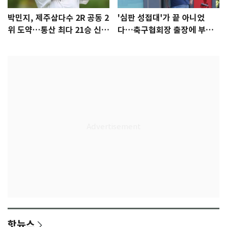
박민지, 제주삼다수 2R 공동 2
'심판 성접대'가 끝 아니었
위 도약…통산 최다 21승 신기
다…축구협회장 출장에 부인
록 도전
3회 동반 '펑펑'
핫뉴스