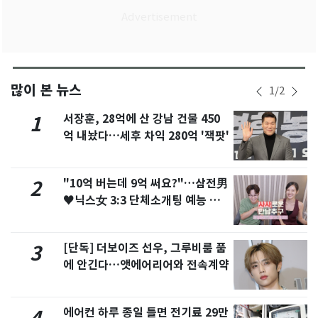
많이 본 뉴스
1
/
2
서장훈, 28억에 산 강남 건물 450
1
억 내놨다…세후 차익 280억 '잭팟'
"10억 버는데 9억 써요?"…삼전男
2
♥닉스女 3:3 단체소개팅 예능 화
제
[단독] 더보이즈 선우, 그루비룸 품
3
에 안긴다…앳에어리어와 전속계약
에어컨 하루 종일 틀면 전기료 29만