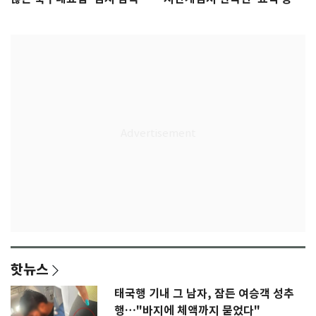
무게
판' 가능성
핫뉴스
태국행 기내 그 남자, 잠든 여승객 성추
행…"바지에 체액까지 묻었다"