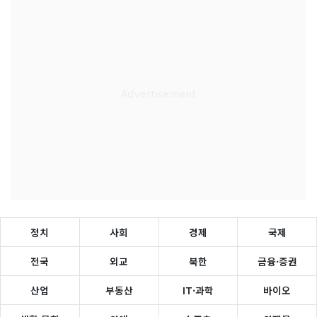
정치
사회
경제
국제
전국
외교
북한
금융·증권
산업
부동산
IT·과학
바이오