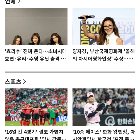
연예
'효리수' 진짜 온다…소녀시대
양자경, 부산국제영화제 '올해
효연·유리·수영 유닛 출격 [N
의 아시아영화인상' 수상…15
이슈]
년만에 부산 온다
스포츠
'16일 간 4경기' 결코 가볍지
'10승 에이스' 한화 왕옌청, 아
않은 축구대표팀 '임시 감독'
시안게임서 한국전 '표적 등