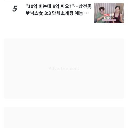
"10억 버는데 9억 써요?"…삼전男
5
♥닉스女 3:3 단체소개팅 예능 화
제