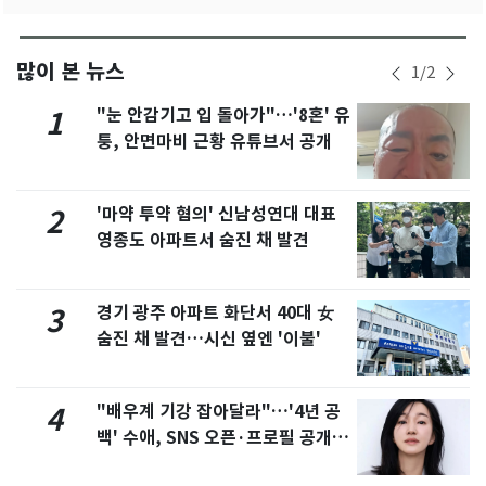
많이 본 뉴스
1
/
2
"눈 안감기고 입 돌아가"…'8혼' 유
1
퉁, 안면마비 근황 유튜브서 공개
'마약 투약 혐의' 신남성연대 대표
2
영종도 아파트서 숨진 채 발견
경기 광주 아파트 화단서 40대 女
3
숨진 채 발견…시신 옆엔 '이불'
"배우계 기강 잡아달라"…'4년 공
4
백' 수애, SNS 오픈·프로필 공개
화제