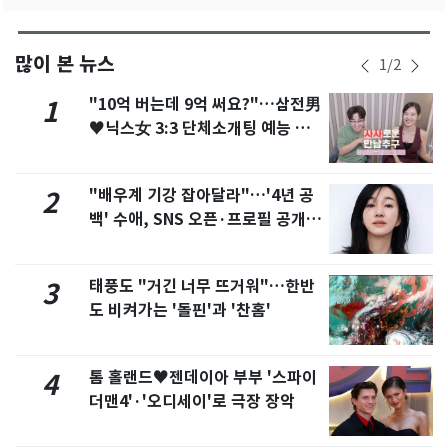
많이 본 뉴스
1
/
2
"10억 버는데 9억 써요?"…삼전男
1
♥닉스女 3:3 단체소개팅 예능 화
제
"배우계 기강 잡아달라"…'4년 공
2
백' 수애, SNS 오픈·프로필 공개
화제
태풍도 "거긴 너무 뜨거워"…한반
3
도 비켜가는 '돌핀'과 '찬홈'
톰 홀랜드♥젠데이아 부부 '스파이
4
더맨4'·'오디세이'로 극장 장악