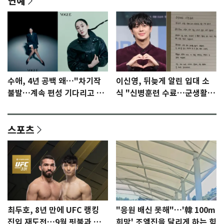
연예
수애, 4년 공백 왜…"차기작
이신영, 뒤늦게 알린 입대 소
불발…계속 편성 기다리고 있
식 "신병훈련 수료…군생활
다"
집중"
스포츠
최두호, 8년 만에 UFC 랭킹
"응원 배신 못해"…'韓 100m
진입 재도전…9월 핏불과 대
희망' 조엘진을 달리게 하는 힘