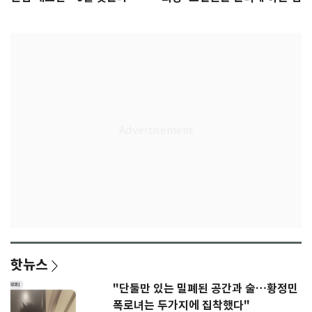
결
핫뉴스
"단둘만 있는 밀폐된 공간과 술…황정민
폭로녀는 두가지에 집착했다"