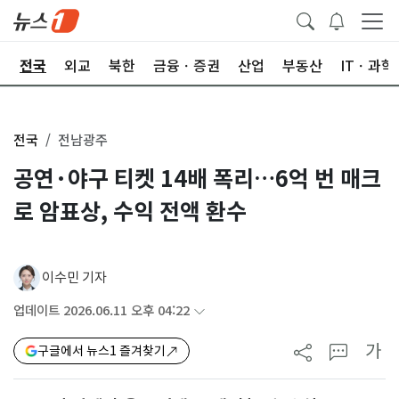
제
전국
외교
북한
금융ㆍ증권
산업
부동산
ITㆍ과학
전국
전남광주
공연·야구 티켓 14배 폭리…6억 번 매크
로 암표상, 수익 전액 환수
이수민 기자
업데이트 2026.06.11 오후 04:22
가
구글에서 뉴스1 즐겨찾기