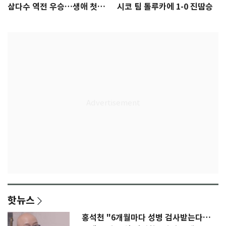
삼다수 역전 우승…생애 첫승
시코 팀 톨루카에 1-0 진땀승
감격
핫뉴스
홍석천 "6개월마다 성병 검사받는다…