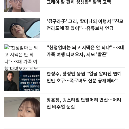
그래야 맘 편히 성생활" 깜짝 고백
'김구라子' 그리, 할머니외 여행서 "친모
전라도에 잘 있어"…유튜브서 언급
"친정엄마는 되고 시댁은 안 되냐"…3대
가족 여행 다녀오자, 시모 '발끈'
한정수, 황정민 응원 "얼굴 알려진 연예
인만 호구…폭로녀도 신분 공개해라"
장윤정, 뱅스타일 단발머리 변신…어려
진 비주얼 눈길