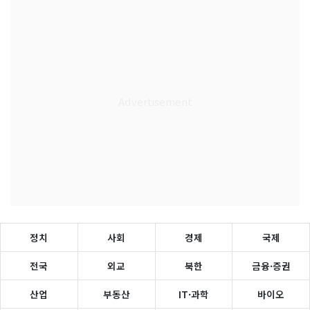
정치
사회
경제
국제
전국
외교
북한
금융·증권
산업
부동산
IT·과학
바이오