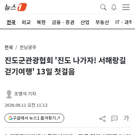
제
전국
외교
북한
금융ㆍ증권
산업
부동산
ITㆍ과학
전국
전남광주
진도군관광협회 '진도 나가자! 서해랑길
걷기여행' 13일 첫걸음
조영석 기자
2026.06.11 오전 11:12
가
구글에서 뉴스1 즐겨찾기