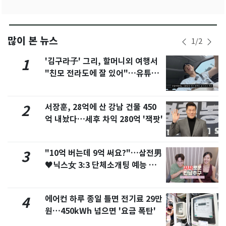
많이 본 뉴스
1
/
2
'김구라子' 그리, 할머니외 여행서
1
"친모 전라도에 잘 있어"…유튜브
서 언급
서장훈, 28억에 산 강남 건물 450
2
억 내놨다…세후 차익 280억 '잭팟'
"10억 버는데 9억 써요?"…삼전男
3
♥닉스女 3:3 단체소개팅 예능 화
제
에어컨 하루 종일 틀면 전기료 29만
4
원…450kWh 넘으면 '요금 폭탄'