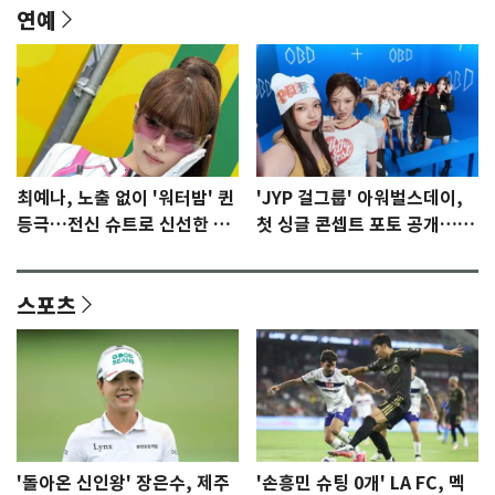
연예
최예나, 노출 없이 '워터밤' 퀸
'JYP 걸그룹' 아워벌스데이,
등극…전신 슈트로 신선한 충
첫 싱글 콘셉트 포토 공개…청
격 [N샷]
량·키치
스포츠
'돌아온 신인왕' 장은수, 제주
'손흥민 슈팅 0개' LA FC, 멕