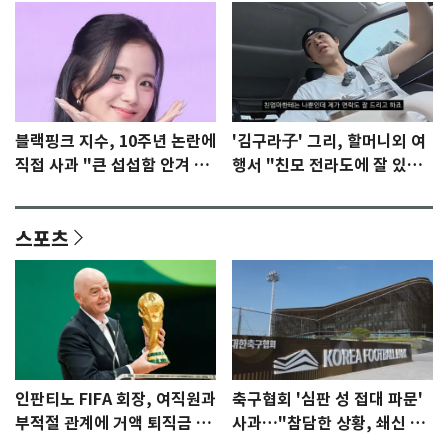
블랙핑크 지수, 10주년 논란에
'김구라子' 그리, 할머니외 여
직접 사과 "큰 섭섭함 안겨 미
행서 "친모 전라도에 잘 있
안"
어"…유튜브서 언급
스포츠
인판티노 FIFA 회장, 여직원과
축구협회 '심판 성 접대 파문'
부적절 관계에 거액 퇴직금 지
사과…"참담한 상황, 쇄신 약
급 논란
속"