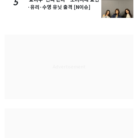
5
·유리·수영 유닛 출격 [N이슈]