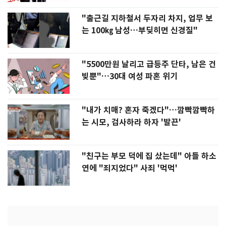
"출근길 지하철서 두자리 차지, 업무 보
는 100㎏ 남성…부딪히면 신경질"
"5500만원 날리고 급등주 단타, 남은 건
빚뿐"…30대 여성 파혼 위기
"내가 치매? 혼자 죽겠다"…깜빡깜빡하
는 시모, 검사하라 하자 '발끈'
"친구는 부모 덕에 집 샀는데" 아들 하소
연에 "죄지었다" 사죄 '먹먹'