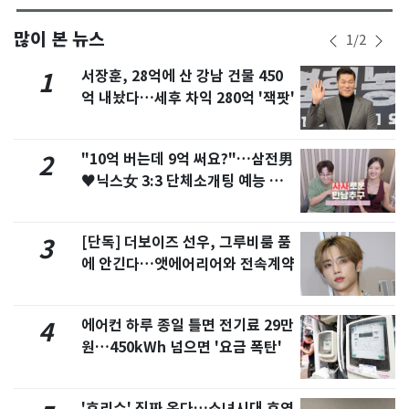
많이 본 뉴스
1
/
2
서장훈, 28억에 산 강남 건물 450
1
억 내놨다…세후 차익 280억 '잭팟'
"10억 버는데 9억 써요?"…삼전男
2
♥닉스女 3:3 단체소개팅 예능 화
제
[단독] 더보이즈 선우, 그루비룸 품
3
에 안긴다…앳에어리어와 전속계약
에어컨 하루 종일 틀면 전기료 29만
4
원…450kWh 넘으면 '요금 폭탄'
'효리수' 진짜 온다…소녀시대 효연