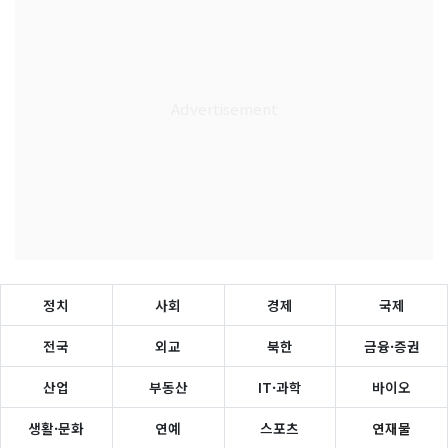
정치
사회
경제
국제
전국
외교
북한
금융·증권
산업
부동산
IT·과학
바이오
생활·문화
연예
스포츠
연재물