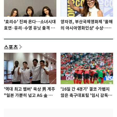
'효리수' 진짜 온다…소녀시대
양자경, 부산국제영화제 '올해
효연·유리·수영 유닛 출격 [N
의 아시아영화인상' 수상…15
이슈]
년만에 부산 온다
스포츠
'역대 최고 멤버' 육상 男 계주
'16일 간 4경기' 결코 가볍지
"일본 가뿐히 넘고 AG 金 따겠
않은 축구대표팀 '임시 감독'
다"
무게