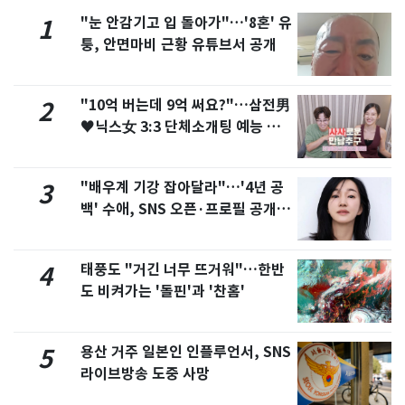
"눈 안감기고 입 돌아가"…'8혼' 유
1
퉁, 안면마비 근황 유튜브서 공개
"10억 버는데 9억 써요?"…삼전男
2
♥닉스女 3:3 단체소개팅 예능 화
제
"배우계 기강 잡아달라"…'4년 공
3
백' 수애, SNS 오픈·프로필 공개
화제
태풍도 "거긴 너무 뜨거워"…한반
4
도 비켜가는 '돌핀'과 '찬홈'
용산 거주 일본인 인플루언서, SNS
5
라이브방송 도중 사망