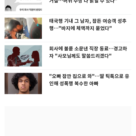
거절…허위 주장 다 밝힐 수 있다"
태국행 기내 그 남자, 잠든 여승객 성추
행…"바지에 체액까지 묻었다"
회사에 불륜 소문낸 직장 동료…경고하
자 "사모님께도 말씀드리겠다"
"오빠 잠깐 집으로 와"…딸 틱톡으로 유
인해 성폭행 복수한 아빠