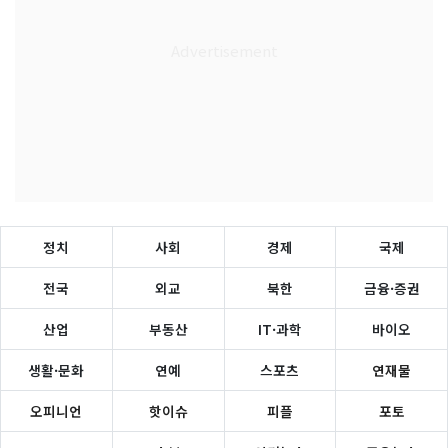
정치
사회
경제
국제
전국
외교
북한
금융·증권
산업
부동산
IT·과학
바이오
생활·문화
연예
스포츠
연재물
오피니언
핫이슈
피플
포토