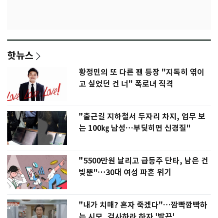
핫뉴스
황정민의 또 다른 팬 등장 "지독히 엮이
고 싶었던 건 너" 폭로녀 직격
"출근길 지하철서 두자리 차지, 업무 보
는 100㎏ 남성…부딪히면 신경질"
"5500만원 날리고 급등주 단타, 남은 건
빚뿐"…30대 여성 파혼 위기
"내가 치매? 혼자 죽겠다"…깜빡깜빡하
는 시모, 검사하라 하자 '발끈'