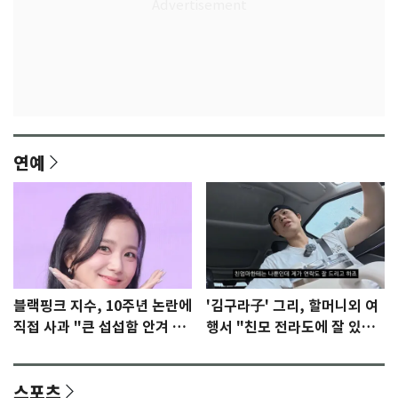
연예
블랙핑크 지수, 10주년 논란에
'김구라子' 그리, 할머니외 여
직접 사과 "큰 섭섭함 안겨 미
행서 "친모 전라도에 잘 있
안"
어"…유튜브서 언급
스포츠