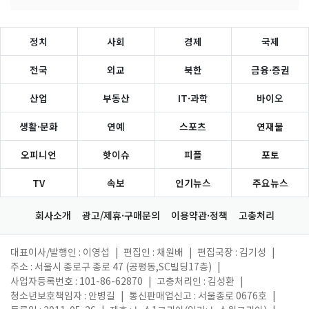
정치
사회
경제
국제
전국
외교
북한
금융·증권
산업
부동산
IT·과학
바이오
생활·문화
연예
스포츠
연재물
오피니언
핫이슈
피플
포토
TV
속보
인기뉴스
주요뉴스
회사소개
광고/제휴·구매문의
이용약관·정책
고충처리
대표이사/발행인 : 이영섭
|
편집인 : 채원배
|
편집국장 : 김기성
|
주소 : 서울시 종로구 종로 47 (공평동,SC빌딩17층)
|
사업자등록번호 : 101-86-62870
|
고충처리인 : 김성환
|
청소년보호책임자 : 안병길
|
통신판매업신고 : 서울종로 0676호
|