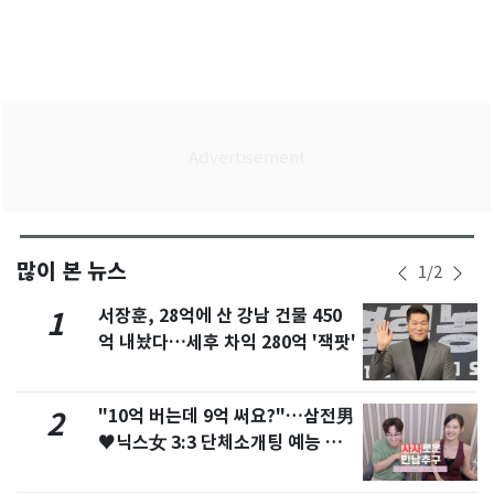
많이 본 뉴스
1
/
2
서장훈, 28억에 산 강남 건물 450
1
억 내놨다…세후 차익 280억 '잭팟'
"10억 버는데 9억 써요?"…삼전男
2
♥닉스女 3:3 단체소개팅 예능 화
제