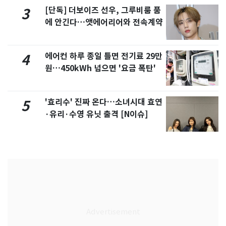
[단독] 더보이즈 선우, 그루비룸 품
3
에 안긴다…앳에어리어와 전속계약
에어컨 하루 종일 틀면 전기료 29만
4
원…450kWh 넘으면 '요금 폭탄'
'효리수' 진짜 온다…소녀시대 효연
5
·유리·수영 유닛 출격 [N이슈]