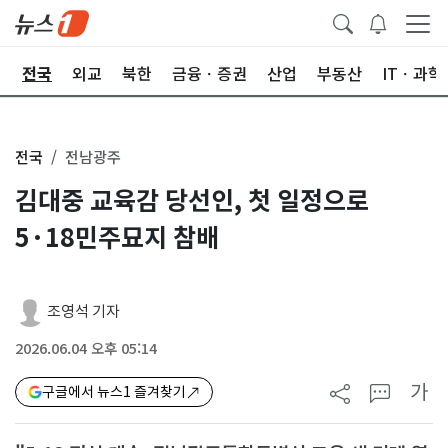
제
전국
외교
북한
금융ㆍ증권
산업
부동산
ITㆍ과학
전국
전남광주
김대중 교육감 당선인, 첫 일정으로
5·18민주묘지 참배
조영석 기자
2026.06.04 오후 05:14
가
구글에서 뉴스1 즐겨찾기