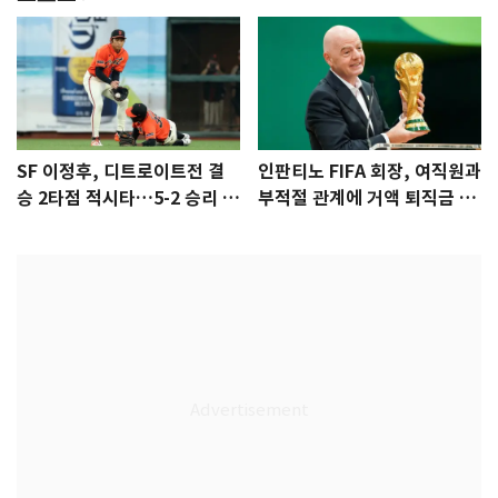
SF 이정후, 디트로이트전 결
인판티노 FIFA 회장, 여직원과
승 2타점 적시타…5-2 승리 견
부적절 관계에 거액 퇴직금 지
인
급 논란