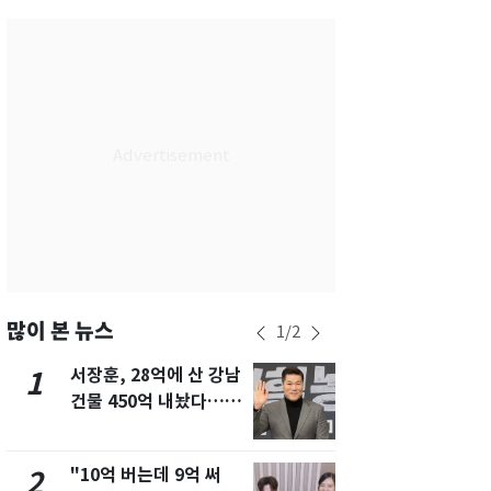
서울
30
℃
부산
30
℃
대구
30
℃
인천
32
℃
광주
31
℃
대전
30
℃
울산
30
℃
강릉
26
℃
많이 본 뉴스
1
/
2
제주
30
℃
서장훈, 28억에 산 강남
13호 태풍 '
1
6
건물 450억 내놨다…세
키나와·가고
후 차익 280억 '잭팟'
근…26만명
"10억 버는데 9억 써
[단독]중수
2
7