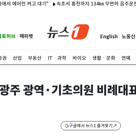
에어컨 켜고 대기"
속초서 홍천까지 134㎞ 무면허 음주운전한 40
립토허브
해피펫
English
노동신
|
|
증권
산업
부동산
ITㆍ과학
바이오
생활ㆍ문화
연예
전남광주 광역·기초의원 비례대
구글에서 뉴스1 즐겨찾기