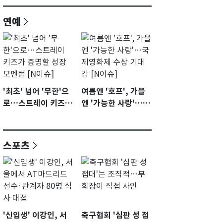
연예
'최초' 넘어 '무한'으
여름엔 '호프', 가을
로…스트레이 키즈가
엔 '가능한 사랑'…국
증명할 성장 모멘텀
제영화제 수상 기대
[N이슈]
감 [N이슈]
스포츠
'신입생' 이강인, 서
축구협회 '심판 성 접