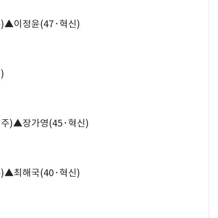
)▲이정윤(47·혁신)
)
주)▲장가영(45·혁신)
)▲최해국(40·혁신)