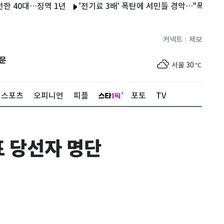
대…징역 1년
'전기료 3배' 폭탄에 서민들 경악…"폭염에 에어컨
커넥트
제보
|
제주
30
℃
문
서울
30
℃
부산
30
℃
스포츠
오피니언
피플
포토
TV
대구
30
℃
인천
32
℃
표 당선자 명단
광주
31
℃
대전
30
℃
울산
30
℃
강릉
26
℃
제주
30
℃