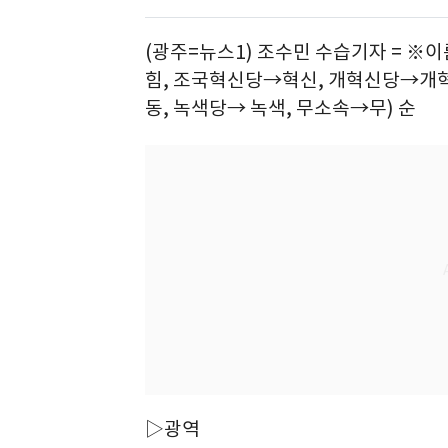
(광주=뉴스1) 조수민 수습기자 = 
힘, 조국혁신당→혁신, 개혁신당→개혁
동, 녹색당→ 녹색, 무소속→무) 순
▷광역