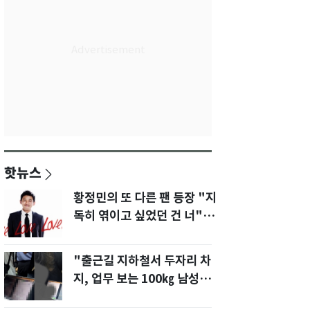
핫뉴스
황정민의 또 다른 팬 등장 "지
독히 엮이고 싶었던 건 너" 폭
로녀 직격
"출근길 지하철서 두자리 차
지, 업무 보는 100㎏ 남성…
부딪히면 신경질"