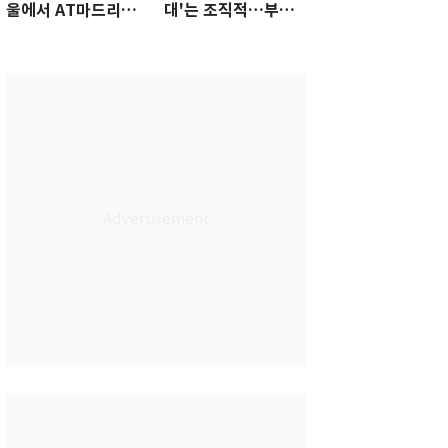
울에서 AT마드리드
대'는 조직적…부회
선수·관계자 80명 식
장이 직접 사인
사 대접