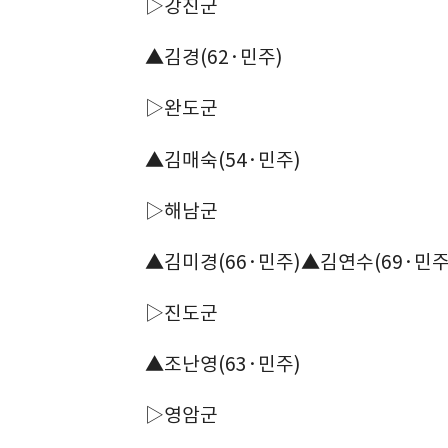
▷강진군
▲김경(62·민주)
▷완도군
▲김매숙(54·민주)
▷해남군
▲김미경(66·민주)▲김연수(69·민주
▷진도군
▲조난영(63·민주)
▷영암군