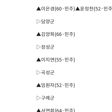
▲이은경(60·민주)▲윤정천(52·민주
▷담양군
▲김양희(66·민주)
▷장성군
▲이지연(55·민주)
▷곡성군
▲임원자(52·민주)
▷구례군
▲서연희(64·민주)