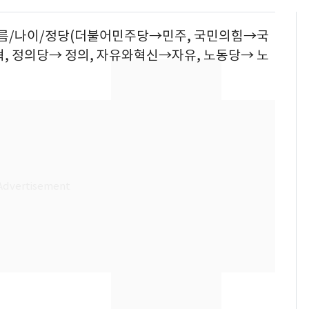
※이름/나이/정당(더불어민주당→민주, 국민의힘→국
, 정의당→ 정의, 자유와혁신→자유, 노동당→ 노
13호 태풍 '돌핀' 日오
6
키나와·가고시마현 접
근…26만명 대피령
[단독]중수청 가는 검찰
7