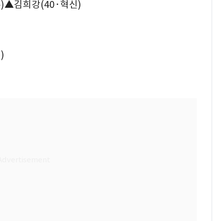
)▲김희강(40·혁신)
)