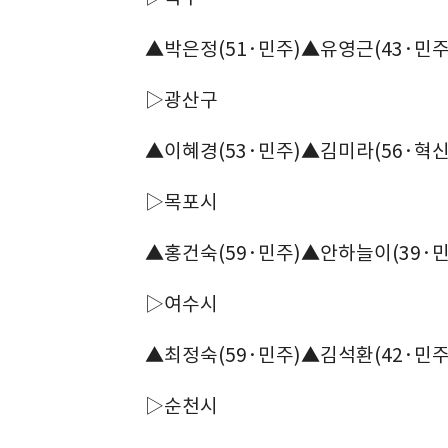
▲박은정(51·민주)▲유영근(43·민주
▷광산구
▲이혜경(53·민주)▲김미라(56·혁신
▷목포시
▲홍건숙(59·민주)▲안하늘이(39·민
▷여수시
▲최정숙(59·민주)▲김석환(42·민주
▷순천시