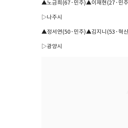
▲노금희(67·민주)▲이재현(27·민주
▷나주시
▲정서연(50·민주)▲김지니(53·혁신
▷광양시