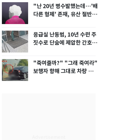
"난 20년 병수발했는데…'배
다른 형제' 존재, 유산 절반 가
져가나"
응급실 난동범, 10년 수련 주
짓수로 단숨에 제압한 간호사
화제[영상]
"죽여줄까?" "그래 죽여라"
보행자 향해 그대로 차량 돌진
한 운전자[영상]