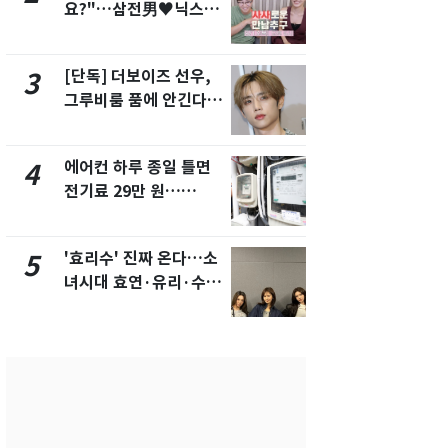
요?"…삼전男♥닉스女
수사관 경력
3:3 단체소개팅 예능 화
진…법무사·
제
택' 유지
[단독] 더보이즈 선우,
"캐리비안 
3
8
그루비룸 품에 안긴다…
의실에 남자
앳에어리어와 전속계약
요"…경찰 
에어컨 하루 종일 틀면
전남광주 화
4
9
전기료 29만 원…
교통사고로 
450kWh 넘으면 '요금
지…6명 부
폭탄'
'효리수' 진짜 온다…소
'심판 성접대
5
10
녀시대 효연·유리·수영
었다…축구
유닛 출격 [N이슈]
에 부인 3회 