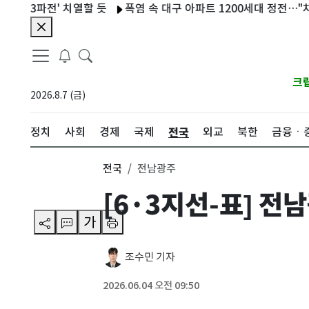
파전' 치열할 듯
폭염 속 대구 아파트 1200세대 정전…"차에서 
크
2026.8.7 (금)
전국
정치
사회
경제
국제
외교
북한
금융ㆍ
전국
전남광주
[6·3지선-표] 
가
조수민 기자
2026.06.04 오전 09:50