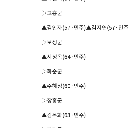
▷고흥군
▲김인자(57·민주)▲김지연(57·민주
▷보성군
▲서정옥(64·민주)
▷화순군
▲주혜정(60·민주)
▷장흥군
▲김옥화(63·민주)