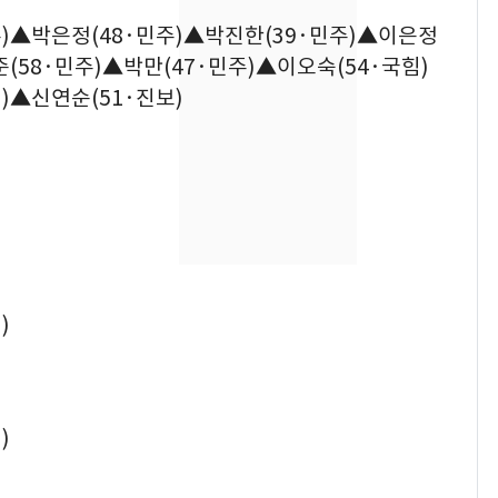
수사관 경력 합산 추
주)▲박은정(48·민주)▲박진한(39·민주)▲이은정
진…법무사·집행관 '혜
택' 유지
(58·민주)▲박만(47·민주)▲이오숙(54·국힘)
"캐리비안 베이 여자 탈
8
)▲신연순(51·진보)
의실에 남자가 있어
요"…경찰 수사
전남광주 화정역 인근서
9
교통사고로 40대 심정
지…6명 부상
'심판 성접대'가 끝 아니
10
었다…축구협회장 출장
)
에 부인 3회 동반 '펑펑'
)