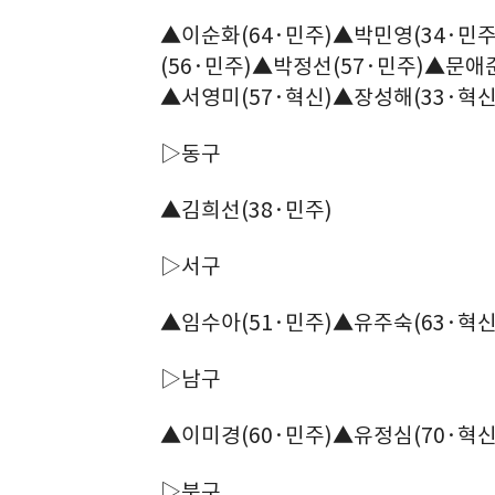
▲이순화(64·민주)▲박민영(34·민
(56·민주)▲박정선(57·민주)▲문애준
▲서영미(57·혁신)▲장성해(33·혁신
▷동구
▲김희선(38·민주)
▷서구
▲임수아(51·민주)▲유주숙(63·혁신
▷남구
▲이미경(60·민주)▲유정심(70·혁신
▷북구