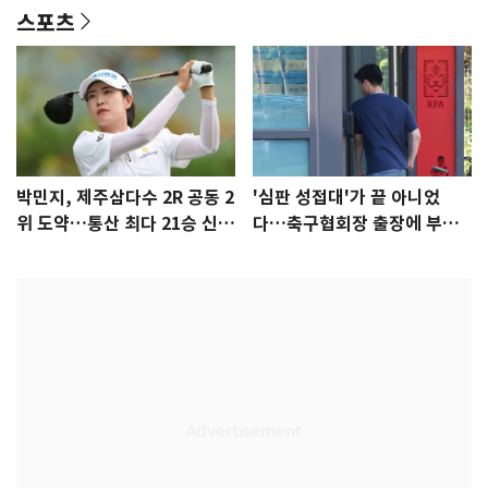
스포츠
박민지, 제주삼다수 2R 공동 2
'심판 성접대'가 끝 아니었
위 도약…통산 최다 21승 신기
다…축구협회장 출장에 부인
록 도전
3회 동반 '펑펑'