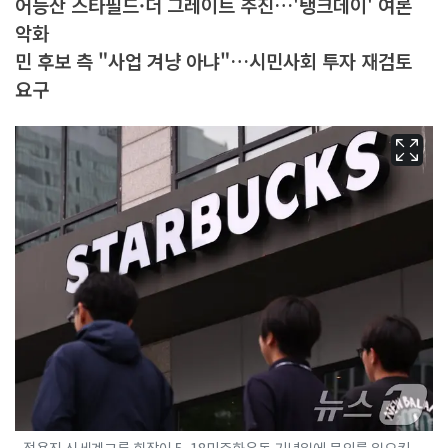
어등산 스타필드·더 그레이트 추진…'탱크데이' 여론
악화
민 후보 측 "사업 겨냥 아냐"…시민사회 투자 재검토
요구