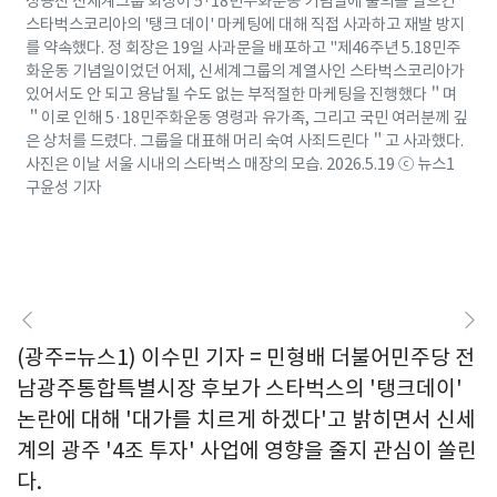
정용진 신세계그룹 회장이 5·18민주화운동 기념일에 물의를 일으킨
스타벅스코리아의 '탱크 데이' 마케팅에 대해 직접 사과하고 재발 방지
를 약속했다. 정 회장은 19일 사과문을 배포하고 "제46주년 5.18민주
화운동 기념일이었던 어제, 신세계그룹의 계열사인 스타벅스코리아가
있어서도 안 되고 용납될 수도 없는 부적절한 마케팅을 진행했다＂며
＂이로 인해 5·18민주화운동 영령과 유가족, 그리고 국민 여러분께 깊
은 상처를 드렸다. 그룹을 대표해 머리 숙여 사죄드린다＂고 사과했다.
사진은 이날 서울 시내의 스타벅스 매장의 모습. 2026.5.19 ⓒ 뉴스1
구윤성 기자
(광주=뉴스1) 이수민 기자 = 민형배 더불어민주당 전
남광주통합특별시장 후보가 스타벅스의 '탱크데이'
논란에 대해 '대가를 치르게 하겠다'고 밝히면서 신세
계의 광주 '4조 투자' 사업에 영향을 줄지 관심이 쏠린
다.