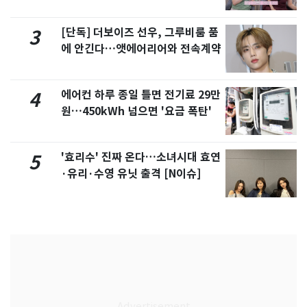
제
[단독] 더보이즈 선우, 그루비룸 품
3
에 안긴다…앳에어리어와 전속계약
에어컨 하루 종일 틀면 전기료 29만
4
원…450kWh 넘으면 '요금 폭탄'
'효리수' 진짜 온다…소녀시대 효연
5
·유리·수영 유닛 출격 [N이슈]