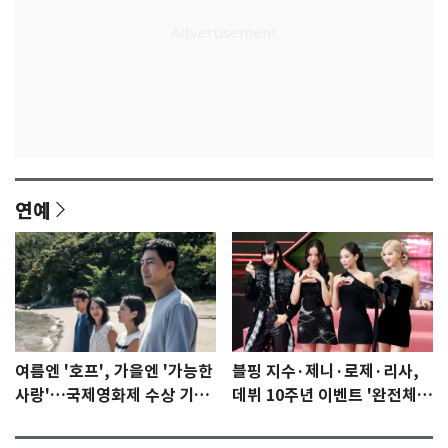
연예
여름엔 '호프', 가을엔 '가능한
블핑 지수·제니·로제·리사,
사랑'…국제영화제 수상 기대
데뷔 10주년 이벤트 '완전체'
감 [N이슈]
참석 확정…기대감 UP