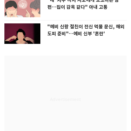
"내 '치부'까지 시모에게 보고하는 남
편…집이 감옥 같다" 아내 고통
"예비 신랑 절친이 전신 먹물 문신, 해외
도피 준비"…예비 신부 '혼란'