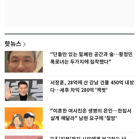
핫뉴스
"단둘만 있는 밀폐된 공간과 술…황정민
폭로녀는 두가지에 집착했다"
서장훈, 28억에 산 강남 건물 450억 내놨
다…세후 차익 280억 '잭팟'
"이혼한 여사친은 생명의 은인…한집서
살게 해달라" 남편 요구에 '절망'