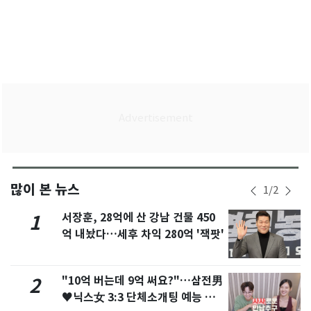
많이 본 뉴스
1
/
2
서장훈, 28억에 산 강남 건물 450
1
억 내놨다…세후 차익 280억 '잭팟'
"10억 버는데 9억 써요?"…삼전男
2
♥닉스女 3:3 단체소개팅 예능 화