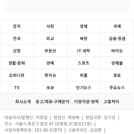
정치
사회
경제
국제
전국
외교
북한
금융·증권
산업
부동산
IT·과학
바이오
생활·문화
연예
스포츠
연재물
오피니언
핫이슈
피플
포토
TV
속보
인기뉴스
주요뉴스
회사소개
광고/제휴·구매문의
이용약관·정책
고충처리
대표이사/발행인 : 이영섭
|
편집인 : 채원배
|
편집국장 : 김기성
|
주소 : 서울시 종로구 종로 47 (공평동,SC빌딩17층)
|
사업자등록번호 : 101-86-62870
|
고충처리인 : 김성환
|