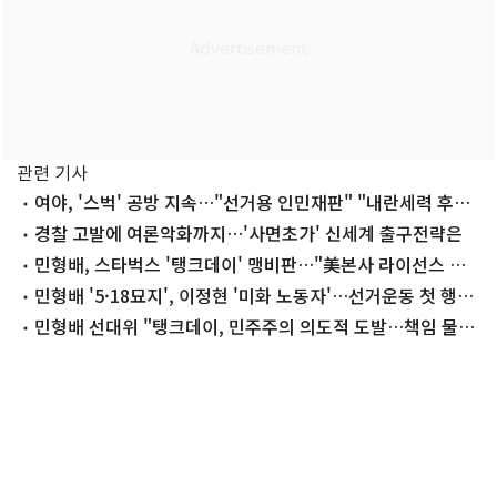
관련 기사
여야, '스벅' 공방 지속…"선거용 인민재판" "내란세력 후예
답다"
경찰 고발에 여론악화까지…'사면초가' 신세계 출구전략은
민형배, 스타벅스 '탱크데이' 맹비판…"美본사 라이선스 회
수해야"
민형배 '5·18묘지', 이정현 '미화 노동자'…선거운동 첫 행보
눈길
민형배 선대위 "탱크데이, 민주주의 의도적 도발…책임 물어
야"