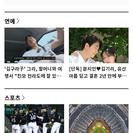
연예
'김구라子' 그리, 할머니와 여
[단독] 문지인♥김기리, 유산
행서 "친모 전라도에 잘 있
아픔 딛고 결혼 2년 만에 부모
어"…유튜브서 언급
됐다…7일 득남
스포츠