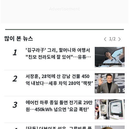
많이 본 뉴스
1
/
2
'김구라子' 그리, 할머니와 여행서
1
"친모 전라도에 잘 있어"…유튜브
서 언급
서장훈, 28억에 산 강남 건물 450
2
억 내놨다…세후 차익 280억 '잭팟'
에어컨 하루 종일 틀면 전기료 29만
3
원…450kWh 넘으면 '요금 폭탄'
[단독] 더보이즈 선우, 그루비룸 품