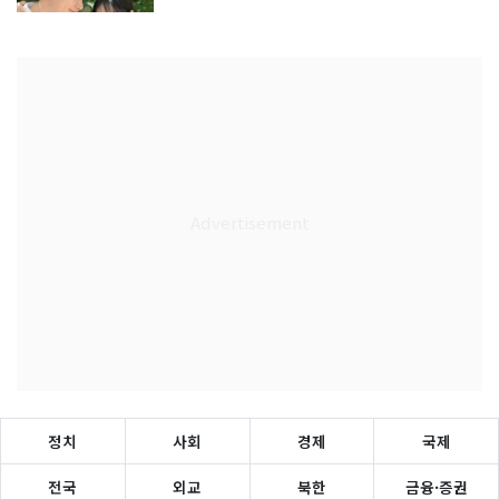
정치
사회
경제
국제
전국
외교
북한
금융·증권