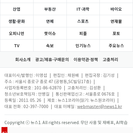
산업
부동산
IT·과학
바이오
생활·문화
연예
스포츠
연재물
오피니언
핫이슈
피플
포토
TV
속보
인기뉴스
주요뉴스
회사소개
광고/제휴·구매문의
이용약관·정책
고충처리
대표이사/발행인 : 이영섭
|
편집인 : 채원배
|
편집국장 : 김기성
|
주소 : 서울시 종로구 종로 47 (공평동,SC빌딩17층)
|
사업자등록번호 : 101-86-62870
|
고충처리인 : 김성환
|
청소년보호책임자 : 안병길
|
통신판매업신고 : 서울종로 0676호
|
등록일 : 2011. 05. 26
|
제호 : 뉴스1코리아(읽기: 뉴스원코리아)
|
대표 전화 : 02-397-7000
|
대표 이메일 :
webmaster@news1.kr
Copyright ⓒ 뉴스1. All rights reserved. 무단 사용 및 재배포, AI학습
활용 금지.