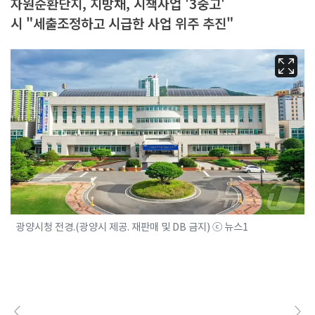
자원순환단지, 지방채, 시책사업 '3중고'
시 "세출조정하고 시급한 사업 위주 추진"
광양시청 전경.(광양시 제공. 재판매 및 DB 금지) ⓒ 뉴스1