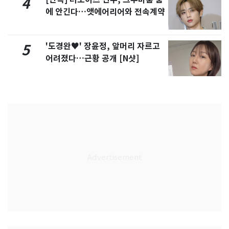
4
에 안긴다…앳에어리어와 전속계약
'도경완♥' 장윤정, 앞머리 자르고
5
어려졌다…근황 공개 [N샷]