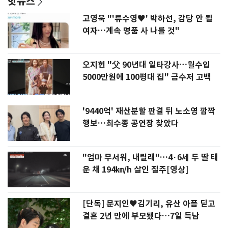
핫뉴스
고영욱 "'류수영♥' 박하선, 감당 안 될
여자…계속 명품 사 나를 것"
오지헌 "父 90년대 일타강사…월수입
5000만원에 100평대 집" 금수저 고백
'9440억' 재산분할 판결 뒤 노소영 깜짝
행보…최수종 공연장 찾았다
"엄마 무서워, 내릴래"…4·6세 두 딸 태
운 채 194㎞/h 살인 질주[영상]
[단독] 문지인♥김기리, 유산 아픔 딛고
결혼 2년 만에 부모됐다…7일 득남