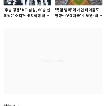
'우승 경쟁' KT-삼성, 60승 선
'폭염 방학'에 개인 타이틀도
착팀은 어디?…KS 직행 확률
영향…'AG 차출' 김도영·곽빈
77.8%
울상