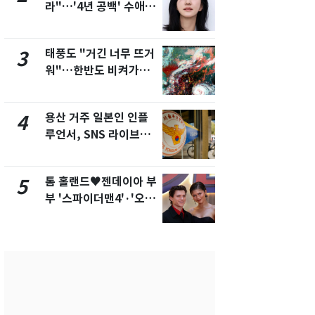
라"…'4년 공백' 수애,
현, 토스역
SNS 오픈·프로필 공개
울 지하철에
화제
새겼다
태풍도 "거긴 너무 뜨거
SK하이닉스
3
8
워"…한반도 비켜가는
켓 하한가…
'돌핀'과 '찬홈'
에 시초가 
용산 거주 일본인 인플
"캐리비안 
4
9
루언서, SNS 라이브방
의실에 남자
송 도중 사망
요"…경찰 
톰 홀랜드♥젠데이아 부
전남광주통
5
10
부 '스파이더맨4'·'오디
무부시장 후
세이'로 극장 장악
윤난실 지명