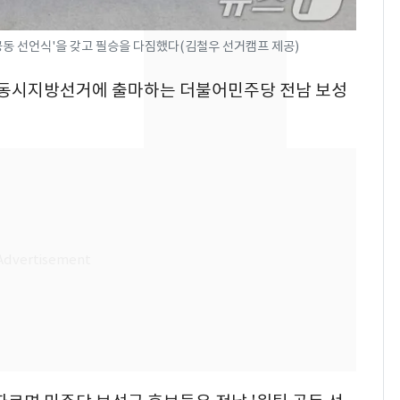
현, 토스역입니다"…서
울 지하철에 토스 이름
공동 선언식'을 갖고 필승을 다짐했다(김철우 선거캠프 제공)
새겼다
SK하이닉스 또 프리마
8
 전국동시지방선거에 출마하는 더불어민주당 전남 보성
켓 하한가…달랑 11주
에 시초가 소동
"캐리비안 베이 여자 탈
9
의실에 남자가 있어
요"…경찰 수사
전남광주통합특별시 정
10
무부시장 후보 백승주·
윤난실 지명