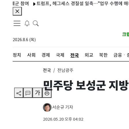
제군 참여
트럼프, 헤그세스 경질설 일축…"업무 수행에 매우 만족
크
2026.8.6 (목)
전국
정치
사회
경제
국제
외교
북한
금융ㆍ
전국
전남광주
민주당 보성군 지방
가
서순규 기자
2026.05.20 오후 04:02