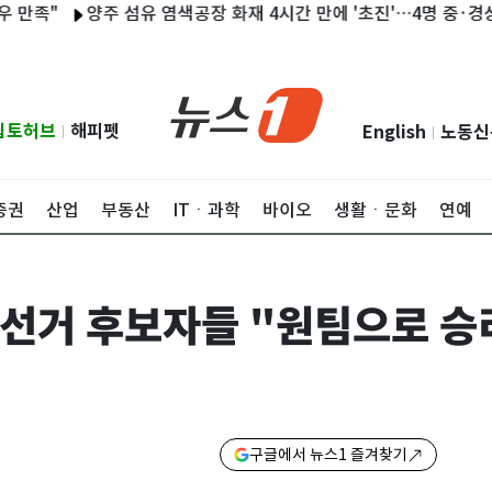
"
양주 섬유 염색공장 화재 4시간 만에 '초진'…4명 중·경상(종합)
립토허브
해피펫
English
노동신
|
|
증권
산업
부동산
ITㆍ과학
바이오
생활ㆍ문화
연예
선거 후보자들 "원팀으로 승
구글에서 뉴스1 즐겨찾기