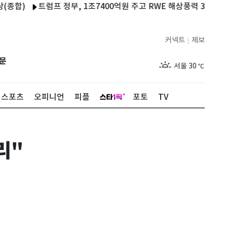
트럼프 정부, 1조7400억원 주고 RWE 해상풍력 3곳 철회
젤
커넥트
제보
|
제주
26
℃
문
서울
30
℃
부산
26
℃
스포츠
오피니언
피플
포토
TV
대구
26
℃
인천
28
℃
리"
광주
26
℃
대전
26
℃
울산
25
℃
강릉
23
℃
제주
26
℃