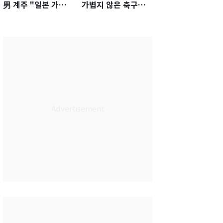
男 계주 "일본 가뿐히
가볍지 않은 축구대
넘고 AG 金 따겠다"
표팀 '임시 감독' 무게