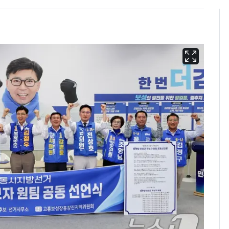
펄펄 끓는 서울, 40도
6
돌파하나…한낮 39도
폭염[오늘날씨]
[단독]"이번 역은 신논
7