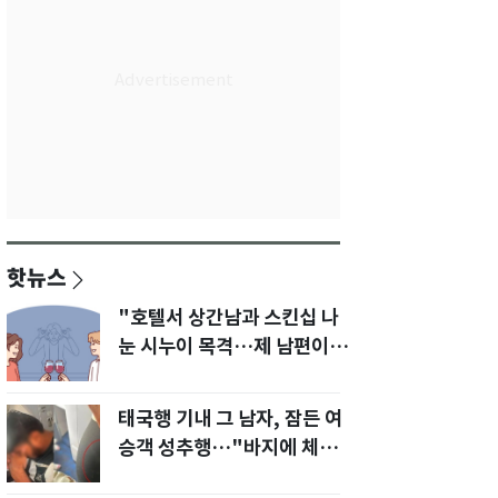
핫뉴스
"호텔서 상간남과 스킨십 나
눈 시누이 목격…제 남편이
입 다물라 하네요"
태국행 기내 그 남자, 잠든 여
승객 성추행…"바지에 체액
까지 묻었다"