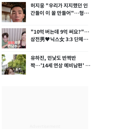
허지웅 "우리가 지지했던 인
간들이 이 꼴 만들어"…형소
법 개정안에 발끈
"10억 버는데 9억 써요?"…
삼전男♥닉스女 3:3 단체소
개팅 예능 화제
유하진, 민낯도 반짝반
짝…'14세 연상 예비남편' 강
균성이 반한 청순 미모