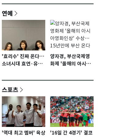
연예
'효리수' 진짜 온다…
양자경, 부산국제영
소녀시대 효연·유리·
화제 '올해의 아시아
수영 유닛 출격 [N이
영화인상' 수상…15
슈]
년만에 부산 온다
스포츠
'역대 최고 멤버' 육상
'16일 간 4경기' 결코