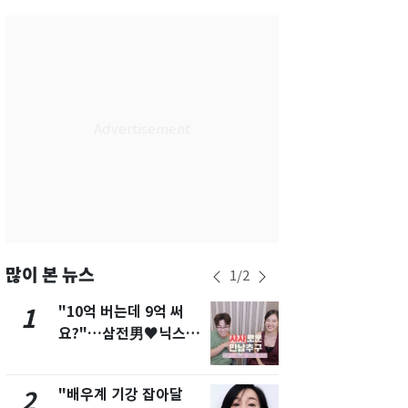
서울
30
℃
부산
26
℃
대구
26
℃
인천
28
℃
광주
26
℃
대전
26
℃
울산
25
℃
강릉
23
℃
많이 본 뉴스
1
/
2
제주
26
℃
"10억 버는데 9억 써
펄펄 끓는 서
1
6
요?"…삼전男♥닉스女
돌파하나…한
3:3 단체소개팅 예능 화
폭염[오늘날
제
"배우계 기강 잡아달
[단독]"이번
2
7