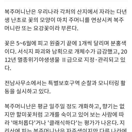
복주머니난은 우리나라 각처의 산지에서 자라는 다년
생 난초로 꽃의 모양이 마치 주머니를 연상시켜 복주
머니란 또는 요강꽃이라 부른다.
꽃은 5~6월에 피고 원줄기 끝에 1개씩 달리며 분홍색
이다. 서식지 파괴와 남획으로 개체수가 급감했고, 20
12년 멸종위기야생생물 Ⅱ급으로 지정·관리되고 있
다.
전남사무소에서는 특별보호구역 순찰과 모니터링 활
동을 실시하고 있다.
복주머니난은 평균 일주일 정도 개화하고, 향기는 없
지만 할미꽃처럼 고개를 숙이고 있어 보는 사람에 따
라 '애처롭다'거나 '클래식하다'는 평가가 나온다. 지
리산에 피는 복주머니난은 자주색이지만 다른 나라에