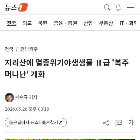
제
전국
외교
북한
금융ㆍ증권
산업
부동산
ITㆍ과학
전국
전남광주
지리산에 멸종위기야생생물 Ⅱ급 '복주
머니난' 개화
서순규 기자
2026.05.20 오후 03:19
가
구글에서 뉴스1 즐겨찾기