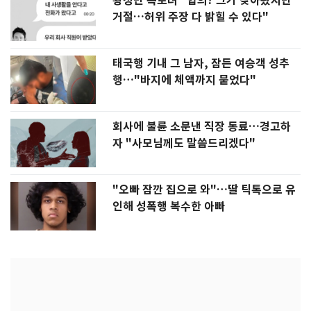
황정민 폭로녀 "합의? 그가 찾아왔지만
거절…허위 주장 다 밝힐 수 있다"
태국행 기내 그 남자, 잠든 여승객 성추
행…"바지에 체액까지 묻었다"
회사에 불륜 소문낸 직장 동료…경고하
자 "사모님께도 말씀드리겠다"
"오빠 잠깐 집으로 와"…딸 틱톡으로 유
인해 성폭행 복수한 아빠