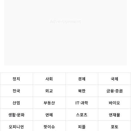
정치
사회
경제
국제
전국
외교
북한
금융·증권
산업
부동산
IT·과학
바이오
생활·문화
연예
스포츠
연재물
오피니언
핫이슈
피플
포토