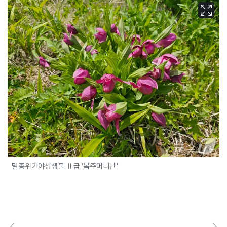
멸종위기야생생물 Ⅱ급 '복주머니난'