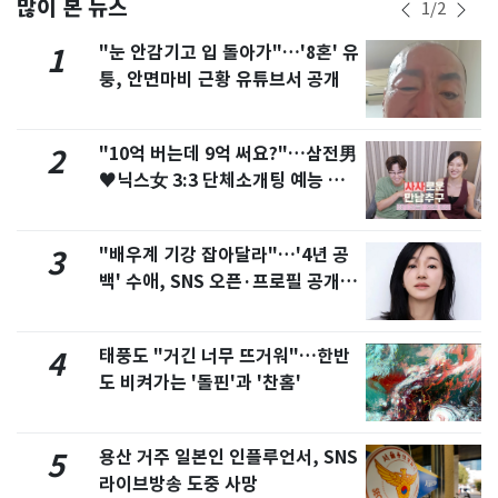
많이 본 뉴스
1
/
2
"눈 안감기고 입 돌아가"…'8혼' 유
1
퉁, 안면마비 근황 유튜브서 공개
"10억 버는데 9억 써요?"…삼전男
2
♥닉스女 3:3 단체소개팅 예능 화
제
"배우계 기강 잡아달라"…'4년 공
3
백' 수애, SNS 오픈·프로필 공개
화제
태풍도 "거긴 너무 뜨거워"…한반
4
도 비켜가는 '돌핀'과 '찬홈'
용산 거주 일본인 인플루언서, SNS
5
라이브방송 도중 사망