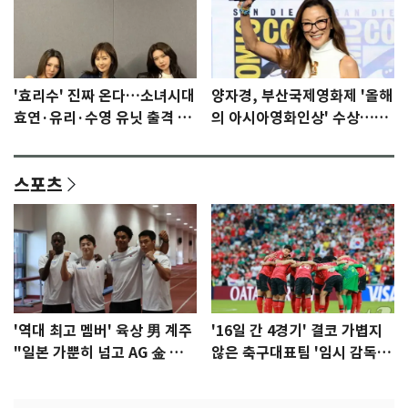
'효리수' 진짜 온다…소녀시대
양자경, 부산국제영화제 '올해
효연·유리·수영 유닛 출격 [N
의 아시아영화인상' 수상…15
이슈]
년만에 부산 온다
스포츠
'역대 최고 멤버' 육상 男 계주
'16일 간 4경기' 결코 가볍지
"일본 가뿐히 넘고 AG 金 따겠
않은 축구대표팀 '임시 감독'
다"
무게