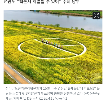
선관위 "훼손시 처벌될 수 있어" 주의 당부
전라남도선거관리위원회가 15일 나주 영산강 유채꽃밭에 기표모양 꽃
길을 조성해 6·3지방선거 투표참여 홍보를 진행하고 있다.(전남선관위
제공, 재배포 및 DB 금지)2026.4.15 ⓒ 뉴스1