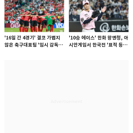
'16일 간 4경기' 결코 가볍지
'10승 에이스' 한화 왕옌청, 아
않은 축구대표팀 '임시 감독'
시안게임서 한국전 '표적 등
무게
판' 가능성