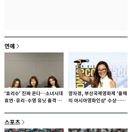
연예
'효리수' 진짜 온다…소녀시대
양자경, 부산국제영화제 '올해
효연·유리·수영 유닛 출격 [N
의 아시아영화인상' 수상…15
이슈]
년만에 부산 온다
스포츠