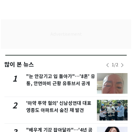
많이 본 뉴스
1
/
2
"눈 안감기고 입 돌아가"…'8혼' 유
1
퉁, 안면마비 근황 유튜브서 공개
'마약 투약 혐의' 신남성연대 대표
2
영종도 아파트서 숨진 채 발견
"배우계 기강 잡아달라"…'4년 공