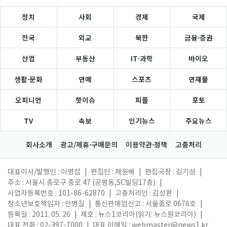
정치
사회
경제
국제
전국
외교
북한
금융·증권
산업
부동산
IT·과학
바이오
생활·문화
연예
스포츠
연재물
오피니언
핫이슈
피플
포토
TV
속보
인기뉴스
주요뉴스
회사소개
광고/제휴·구매문의
이용약관·정책
고충처리
대표이사/발행인 : 이영섭
|
편집인 : 채원배
|
편집국장 : 김기성
|
주소 : 서울시 종로구 종로 47 (공평동,SC빌딩17층)
|
사업자등록번호 : 101-86-62870
|
고충처리인 : 김성환
|
청소년보호책임자 : 안병길
|
통신판매업신고 : 서울종로 0676호
|
등록일 : 2011. 05. 26
|
제호 : 뉴스1코리아(읽기: 뉴스원코리아)
|
대표 전화 : 02-397-7000
|
대표 이메일 :
webmaster@news1.kr