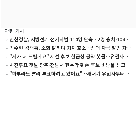
관련 기사
인천경찰, 지방선거 선거사범 114명 단속…2명 송치·104명
수사 중
박수현·김태흠, 소회 밝히며 지지 호소…상대 자극 발언 자제
(종합)
"제가 더 드릴게요" 지선 후보 현금성 공약 봇물…유권자 현
혹?
사전투표 첫날 광주·전남서 현수막 훼손·후보 비방물 신고
"하루라도 빨리 투표하려고 왔어요"…새내기 유권자부터 90
대 참전용사까지