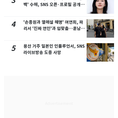
3
백' 수애, SNS 오픈·프로필 공개
화제
'손종원과 열애설 해명' 여연희, 파
4
리서 '진짜 연인'과 입맞춤…훈남이
네 [N샷]
용산 거주 일본인 인플루언서, SNS
5
라이브방송 도중 사망