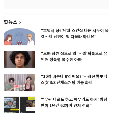
핫뉴스
"호텔서 상간남과 스킨십 나눈 시누이 목
격…제 남편이 입 다물라 하네요"
"오빠 잠깐 집으로 와"…딸 틱톡으로 유
인해 성폭행 복수한 아빠
"10억 버는데 9억 써요?"…삼전男♥닉
스女 3:3 단체소개팅 예능 화제
"'우린 대화도 하고 싸우기도 하지' 황정
민이 1년간 62차례 먼저 전화"