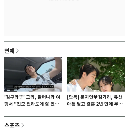
연예
'김구라子' 그리, 할머니와 여
[단독] 문지인♥김기리, 유산
행서 "친모 전라도에 잘 있
아픔 딛고 결혼 2년 만에 부모
어"…유튜브서 언급
됐다…7일 득남
스포츠