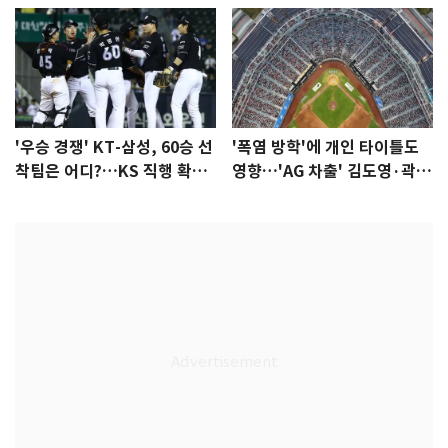
'우승 경쟁' KT-삼성, 60승 선
'폭염 방학'에 개인 타이틀도
착팀은 어디?…KS 직행 확률
영향…'AG 차출' 김도영·곽빈
77.8%
울상