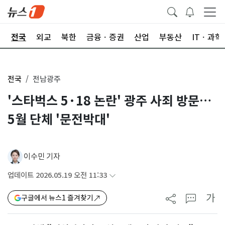
제
전국
외교
북한
금융ㆍ증권
산업
부동산
ITㆍ과학
전국
전남광주
'스타벅스 5·18 논란' 광주 사죄 방문…
5월 단체 '문전박대'
이수민 기자
업데이트 2026.05.19 오전 11:33
가
구글에서 뉴스1 즐겨찾기