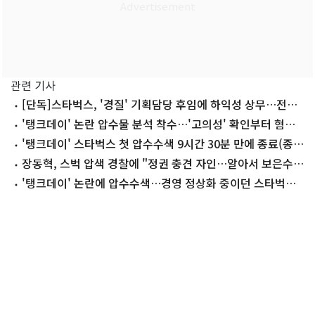
관련 기사
[단독]스타벅스, '경질' 기획담당 후임에 하익성 상무…전직
임원 재영입
'탱크데이' 논란 압수물 분석 착수…'고의성' 확인부터 혐의
입증 난관
'탱크데이' 스타벅스 첫 압수수색 9시간 30분 만에 종료(종합
2보)
장동혁, 스벅 압색 경찰에 "정권 충견 자인…알아서 보은수
사"
'탱크데이' 논란에 압수수색…경영 정상화 중이던 스타벅스,
부담 가중