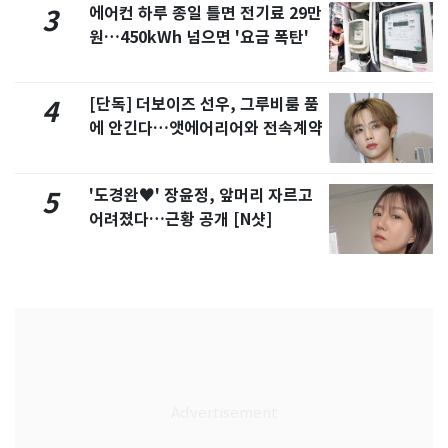
에어컨 하루 종일 틀면 전기료 29만
3
원…450kWh 넘으면 '요금 폭탄'
[단독] 더보이즈 선우, 그루비룸 품
4
에 안긴다…앳에어리어와 전속계약
'도경완♥' 장윤정, 앞머리 자르고
5
어려졌다…근황 공개 [N샷]