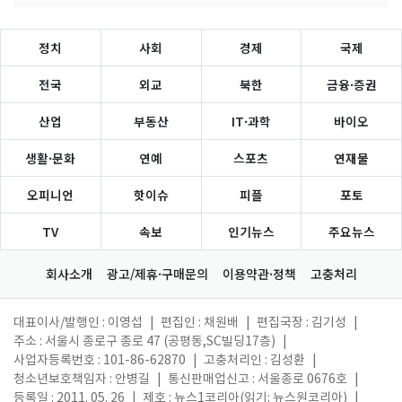
정치
사회
경제
국제
전국
외교
북한
금융·증권
산업
부동산
IT·과학
바이오
생활·문화
연예
스포츠
연재물
오피니언
핫이슈
피플
포토
TV
속보
인기뉴스
주요뉴스
회사소개
광고/제휴·구매문의
이용약관·정책
고충처리
대표이사/발행인 : 이영섭
|
편집인 : 채원배
|
편집국장 : 김기성
|
주소 : 서울시 종로구 종로 47 (공평동,SC빌딩17층)
|
사업자등록번호 : 101-86-62870
|
고충처리인 : 김성환
|
청소년보호책임자 : 안병길
|
통신판매업신고 : 서울종로 0676호
|
등록일 : 2011. 05. 26
|
제호 : 뉴스1코리아(읽기: 뉴스원코리아)
|