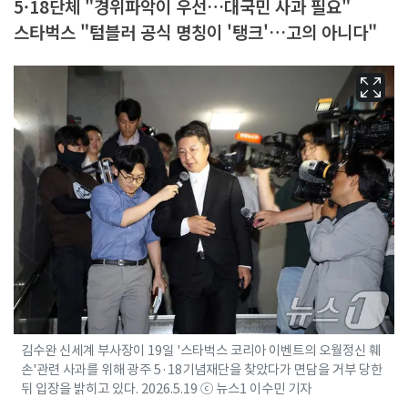
5·18단체 "경위파악이 우선…대국민 사과 필요"
스타벅스 "텀블러 공식 명칭이 '탱크'…고의 아니다"
김수완 신세계 부사장이 19일 '스타벅스 코리아 이벤트의 오월정신 훼
손'관련 사과를 위해 광주 5·18기념재단을 찾았다가 면담을 거부 당한
뒤 입장을 밝히고 있다. 2026.5.19 ⓒ 뉴스1 이수민 기자