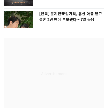
[단독] 문지인♥김기리, 유산 아픔 딛고
결혼 2년 만에 부모됐다…7일 득남