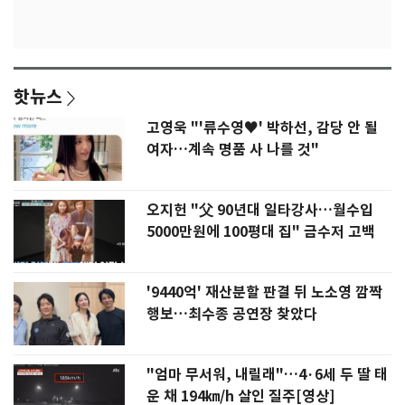
핫뉴스
고영욱 "'류수영♥' 박하선, 감당 안 될
여자…계속 명품 사 나를 것"
오지헌 "父 90년대 일타강사…월수입
5000만원에 100평대 집" 금수저 고백
'9440억' 재산분할 판결 뒤 노소영 깜짝
행보…최수종 공연장 찾았다
"엄마 무서워, 내릴래"…4·6세 두 딸 태
운 채 194㎞/h 살인 질주[영상]