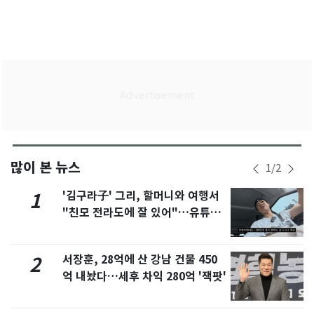
많이 본 뉴스
1
/
2
'김구라子' 그리, 할머니와 여행서
1
"친모 전라도에 잘 있어"…유튜브
서 언급
서장훈, 28억에 산 강남 건물 450
2
억 내놨다…세후 차익 280억 '잭팟'