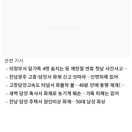
관련 기사
의정부서 일가족 4명 숨지는 등 제헌절 연휴 첫날 사건사고
속출(종합)
전남광주 고흥·담양서 화재 신고 잇따라…인명피해 없어
고창담양고속도 터널서 화물차 불…40분 만에 통행 재개(종
합)
새벽 담양 축사서 화재로 농기계 훼손…가축 피해는 없어
전남 담양 주택서 원인미상 화재…50대 남성 화상