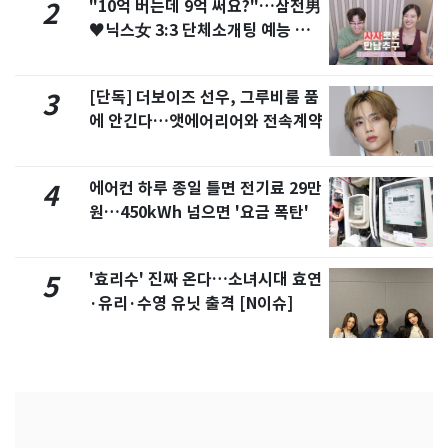
"10억 버는데 9억 써요?"…삼전男
2
♥닉스女 3:3 단체소개팅 예능 화
제
[단독] 더보이즈 선우, 그루비룸 품
3
에 안긴다…앳에어리어와 전속계약
에어컨 하루 종일 틀면 전기료 29만
4
원…450kWh 넘으면 '요금 폭탄'
'효리수' 진짜 온다…소녀시대 효연
5
·유리·수영 유닛 출격 [N이슈]