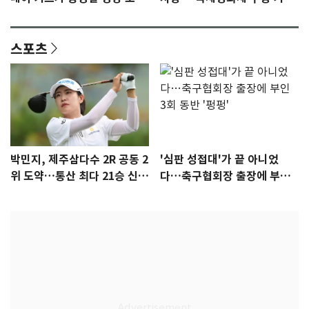
텀 [N이슈]
감 [N이슈]
스포츠
박민지, 제주삼다수 2R 공동 2
'심판 성접대'가 끝 아니었
위 도약…통산 최다 21승 신기
다…축구협회장 출장에 부인
록 도전
3회 동반 '펑펑'