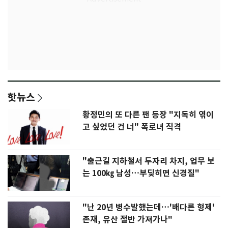
핫뉴스
황정민의 또 다른 팬 등장 "지독히 엮이
고 싶었던 건 너" 폭로녀 직격
"출근길 지하철서 두자리 차지, 업무 보
는 100㎏ 남성…부딪히면 신경질"
"난 20년 병수발했는데…'배다른 형제'
존재, 유산 절반 가져가나"