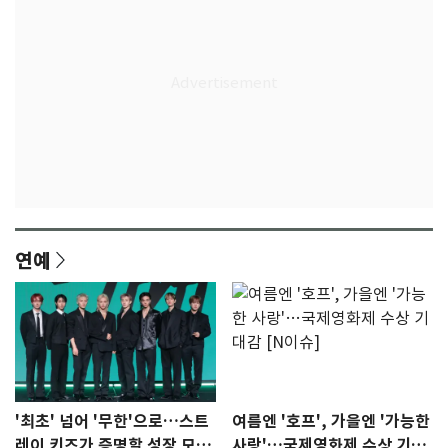
연예
'최초' 넘어 '무한'으로…스트
여름엔 '호프', 가을엔 '가능한
레이 키즈가 증명할 성장 모멘
사랑'…국제영화제 수상 기대