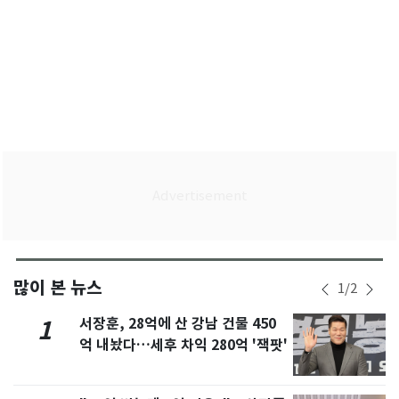
많이 본 뉴스
1
/
2
서장훈, 28억에 산 강남 건물 450
1
억 내놨다…세후 차익 280억 '잭팟'