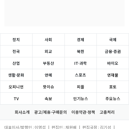
정치
사회
경제
국제
전국
외교
북한
금융·증권
산업
부동산
IT·과학
바이오
생활·문화
연예
스포츠
연재물
오피니언
핫이슈
피플
포토
TV
속보
인기뉴스
주요뉴스
회사소개
광고/제휴·구매문의
이용약관·정책
고충처리
대표이사/발행인 : 이영섭
|
편집인 : 채원배
|
편집국장 : 김기성
|