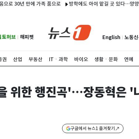
년 만에 가족 품으로
방학에도 아이 맡길 곳 있다…양양군 '초등 
립토허브
해피펫
English
노동신
|
|
증권
산업
부동산
ITㆍ과학
바이오
생활ㆍ문화
연예
임을 위한 행진곡'…장동혁은 '
구글에서 뉴스1 즐겨찾기