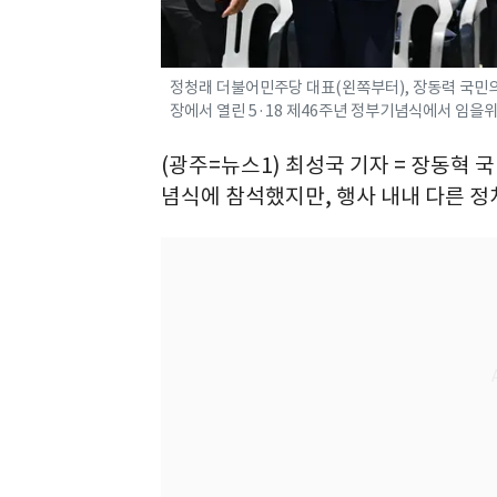
정청래 더불어민주당 대표(왼쪽부터), 장동력 국민의힘
장에서 열린 5·18 제46주년 정부기념식에서 임을위
(광주=뉴스1) 최성국 기자 = 장동혁 
념식에 참석했지만, 행사 내내 다른 정