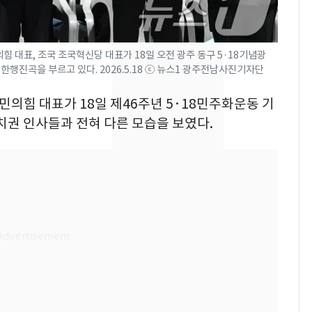
나나킥 베이비'…농심
의 깜짝 선물
서장훈, 28억에 산 강남
8
 대표, 조국 조국혁신당 대표가 18일 오전 광주 동구 5·18기념광
건물 450억 내놨다…세
한행진곡을 부르고 있다. 2026.5.18 ⓒ 뉴스1 광주전남사진기자단
후 차익 280억 '잭팟'
국민의힘 대표가 18일 제46주년 5·18민주화운동 기
축구협회, 외국인 심판
9
치권 인사들과 전혀 다른 모습을 보였다.
들 10여명 대상 '성 접
대' 의혹…월드컵·올림
픽 예선 등
美 상원 클래리티법 처
10
리 난항…민주당 "윤리
·AML 보완 우선"