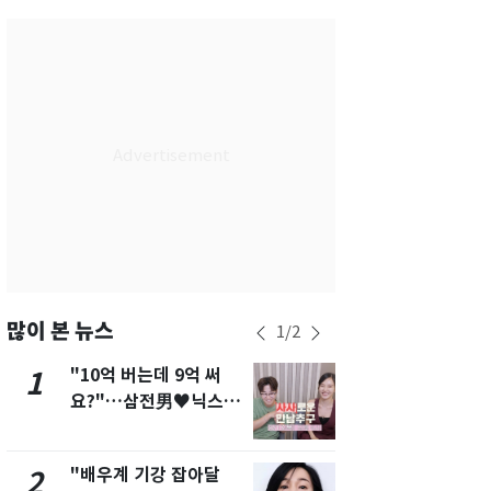
서울
35
℃
부산
33
℃
대구
36
℃
인천
36
℃
광주
36
℃
대전
35
℃
울산
33
℃
강릉
31
℃
많이 본 뉴스
1
/
2
제주
30
℃
"10억 버는데 9억 써
"캐리비안 
1
6
요?"…삼전男♥닉스女
의실에 남자
3:3 단체소개팅 예능 화
요"…경찰 
제
"배우계 기강 잡아달
2600만명 
2
7