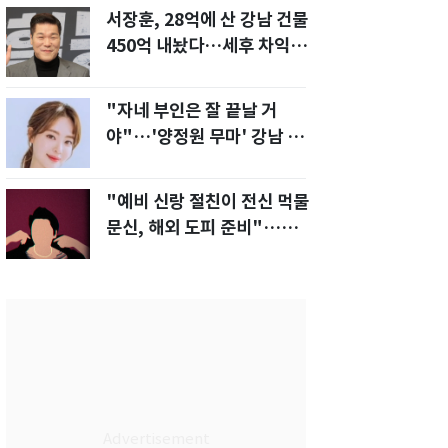
서장훈, 28억에 산 강남 건물
450억 내놨다…세후 차익
280억 '잭팟'
"자네 부인은 잘 끝날 거
야"…'양정원 무마' 강남 경
찰, 다른 돈도 받은 정황
"예비 신랑 절친이 전신 먹물
문신, 해외 도피 준비"…예비
신부 '혼란'