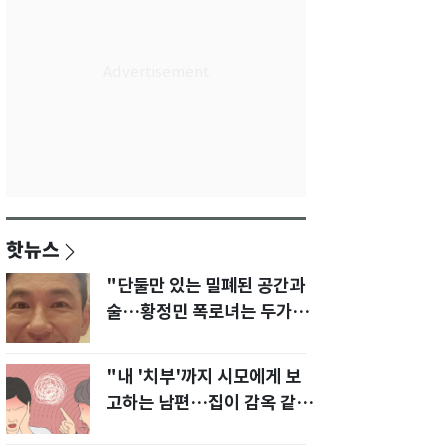
핫뉴스
"단둘만 있는 밀폐된 공간과
술…황정민 폭로녀는 두가지
에 집착했다"
"내 '치부'까지 시모에게 보
고하는 남편…집이 감옥 같
다" 아내 고통