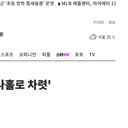
방학 틈새돌봄' 운영
MLB 애틀랜타, 마이애미 11-3 대파 '8연승
커넥트
제보
|
제주
30
℃
문
서울
35
℃
부산
33
℃
스포츠
오피니언
피플
포토
TV
대구
36
℃
인천
36
℃
나홀로 차렷'
광주
36
℃
대전
35
℃
울산
33
℃
강릉
31
℃
제주
30
℃