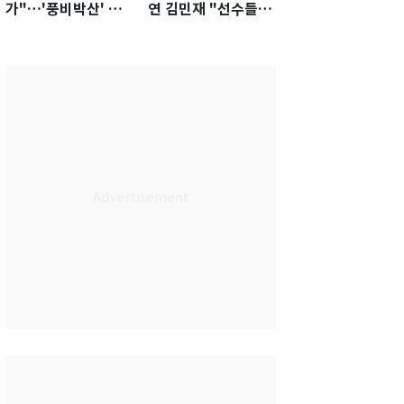
가"…'풍비박산' 축
연 김민재 "선수들도
구협회장 후보 '실종'
못 하기는 했다"