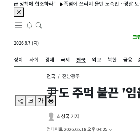
급 정책에 협조하라"
폭염에 쓰러져 울던 노숙인…경찰 도움으로 30
크
2026.8.7 (금)
전국
정치
사회
경제
국제
외교
북한
금융ㆍ
전국
전남광주
尹도 주먹 불끈 '
가
최성국 기자
업데이트 2026.05.18 오후 04:25