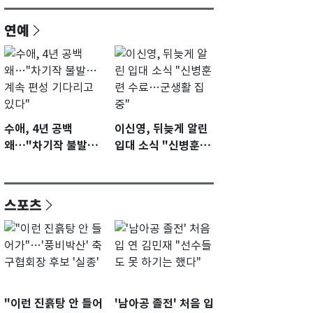
연예
수애, 4년 공백
이신영, 뒤늦게 알린
왜…"차기작 불발…
입대 소식 "신병훈련
계속 편성 기다리고
수료…군생활 집중"
있다"
스포츠
"이런 진흙탕 안 들어
'남아공 졸전' 처음 입