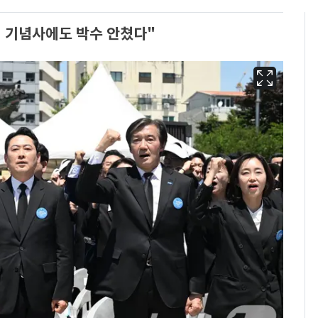
령 기념사에도 박수 안쳤다"
"캐리비안 베이 여자 탈
6
의실에 남자가 있어
요"…경찰 수사
2600만명 사로잡은 '바
7