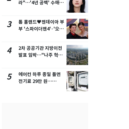
라"…'4년 공백' 수애,
나나킥 베이
SNS 오픈·프로필 공개
의 깜짝 선물
화제
톰 홀랜드♥젠데이아 부
서장훈, 28
3
8
부 '스파이더맨4'·'오디
건물 450
세이'로 극장 장악
후 차익 280
2차 공공기관 지방이전
축구협회, 
4
9
발표 임박…"나주 혁신
들 10여명 대
도시 최적"
대' 의혹…
픽 예선 등
에어컨 하루 종일 틀면
美 상원 클
5
10
전기료 29만 원…
리 난항…민
450kWh 넘으면 '요금
·AML 보완
폭탄'